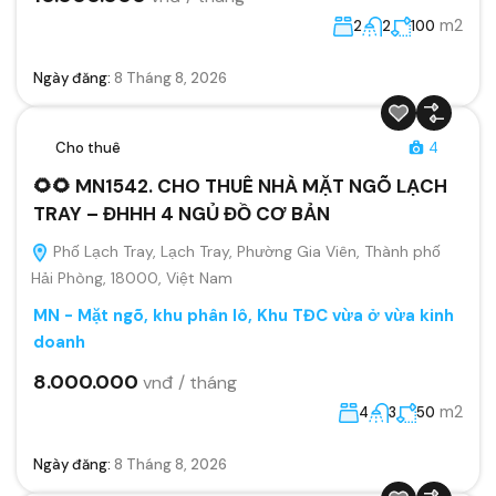
m2
2
2
100
Ngày đăng:
8 Tháng 8, 2026
Cho thuê
4
🌻🌻 MN1542. CHO THUÊ NHÀ MẶT NGÕ LẠCH
TRAY – ĐHHH 4 NGỦ ĐỒ CƠ BẢN
Phố Lạch Tray, Lạch Tray, Phường Gia Viên, Thành phố
Hải Phòng, 18000, Việt Nam
MN - Mặt ngõ, khu phân lô, Khu TĐC vừa ở vừa kinh
doanh
8.000.000
vnđ / tháng
m2
4
3
50
Ngày đăng:
8 Tháng 8, 2026