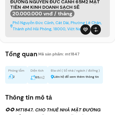
ĐƯỜNG NGUYỄN ĐỨC CẢNH 65M2 MẶT
TIỀN 4M KINH DOANH SẠCH SẼ
20.000.000 vnđ / tháng
Phố Nguyễn Đức Cảnh, Cát Dài, Phường Lê Chân,
Thành phố Hải Phòng, 18000, Việt Nam
Tổng quan
|
Mã sản phẩm:
mt1847
Phòng tắm
Diện tích
Địa chỉ ( Số nhà / ngách / đường )
2
Liên hệ để xem thêm thông tin
m2
65
Thông tin mô tả
🌻🌻 MT1847. CHO THUÊ NHÀ MẶT ĐƯỜNG