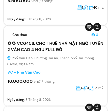
3.500.000
vnđ / tháng
m2
1
1
40
Ngày đăng:
8 Tháng 8, 2026
Cho thuê
6
🌻🌻 VC0456. CHO THUÊ NHÀ MẶT NGÕ TUYẾN
2 VĂN CAO 4 NGỦ FULL ĐỒ
Phố Văn Cao, Phường Hải An, Thành phố Hải Phòng,
04813, Việt Nam
VC - Nhà Văn Cao
18.000.000
vnđ / tháng
m2
4
3
65
Ngày đăng:
8 Tháng 8, 2026