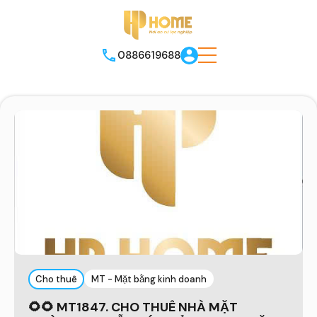
0886619688
Cho thuê
MT - Mặt bằng kinh doanh
🌻🌻 MT1847. CHO THUÊ NHÀ MẶT