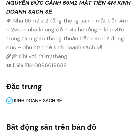
NGUYỄN ĐỨC CẢNH 65M2 MẶT TIỀN 4M KINH
DOANH SẠCH SẼ
🍀 Nhà 65m2 x 2 tầng thông sàn – mặt tiền 4m
– 2wc – nhà không đồ – vỉa hè rộng – khu vực
trung tâm giao thông thuận tiện dân cư đông
đúc – phù hợp để kinh doanh sạch sẽ
🌾🌾 Chỉ với: 20tr/tháng
☎️ 𝐋𝐢𝐞̂𝐧 𝐇𝐞̣̂: 0886619688
Đặc trưng
KINH DOANH SẠCH SẼ
Bất động sản trên bản đồ