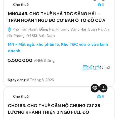
Cho thuê
5
MN0445. CHO THUÊ NHÀ TDC ĐẰNG HẢI –
TRẦN HOÀN 1 NGỦ ĐỒ CƠ BẢN Ô TÔ ĐỖ CỬA
Phố Trần Hoàn, Đằng Hải, Phường Đằng Hải, Quận Hải An,
Hải Phòng, 04813, Việt Nam
MN - Mặt ngõ, khu phân lô, Khu TĐC vừa ở vừa kinh
doanh
5.500.000
VNĐ/tháng
m2
1
1
45
Ngày đăng:
8 Tháng 8, 2026
Cho thuê
6
CH0163. CHO THUÊ CĂN HỘ CHUNG CƯ 39
LƯƠNG KHÁNH THIỆN 3 NGỦ FULL ĐỒ