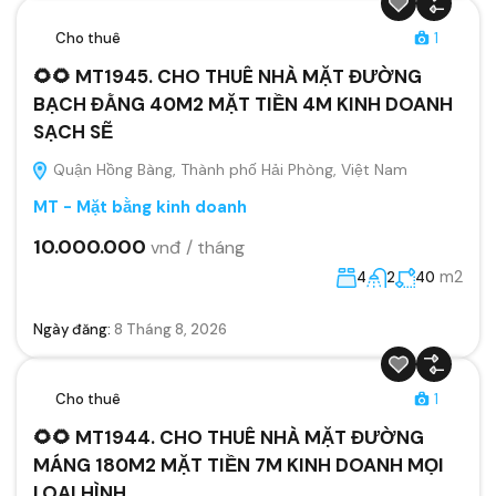
Cho thuê
1
🌻🌻 MT1945. CHO THUÊ NHÀ MẶT ĐƯỜNG
BẠCH ĐẰNG 40M2 MẶT TIỀN 4M KINH DOANH
SẠCH SẼ
Quận Hồng Bàng, Thành phố Hải Phòng, Việt Nam
MT - Mặt bằng kinh doanh
10.000.000
vnđ / tháng
m2
4
2
40
Ngày đăng:
8 Tháng 8, 2026
Cho thuê
1
🌻🌻 MT1944. CHO THUÊ NHÀ MẶT ĐƯỜNG
MÁNG 180M2 MẶT TIỀN 7M KINH DOANH MỌI
LOẠI HÌNH