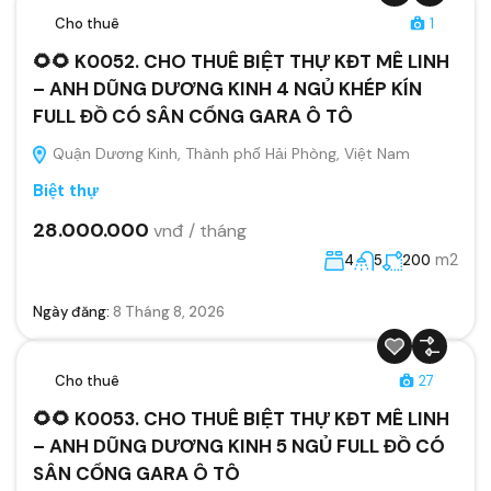
Cho thuê
1
🌻🌻 K0052. CHO THUÊ BIỆT THỰ KĐT MÊ LINH
– ANH DŨNG DƯƠNG KINH 4 NGỦ KHÉP KÍN
FULL ĐỒ CÓ SÂN CỔNG GARA Ô TÔ
Quận Dương Kinh, Thành phố Hải Phòng, Việt Nam
Biệt thự
28.000.000
vnđ / tháng
m2
4
5
200
Ngày đăng:
8 Tháng 8, 2026
Cho thuê
27
🌻🌻 K0053. CHO THUÊ BIỆT THỰ KĐT MÊ LINH
– ANH DŨNG DƯƠNG KINH 5 NGỦ FULL ĐỒ CÓ
SÂN CỔNG GARA Ô TÔ