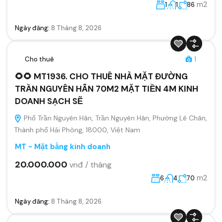
m2
1
1
86
Ngày đăng:
8 Tháng 8, 2026
Cho thuê
1
🌻🌻 MT1936. CHO THUÊ NHÀ MẶT ĐƯỜNG
TRẦN NGUYÊN HÃN 70M2 MẶT TIỀN 4M KINH
DOANH SẠCH SẼ
Phố Trần Nguyên Hãn, Trần Nguyên Hãn, Phường Lê Chân,
Thành phố Hải Phòng, 18000, Việt Nam
MT - Mặt bằng kinh doanh
20.000.000
vnđ / tháng
m2
6
4
70
Ngày đăng:
8 Tháng 8, 2026