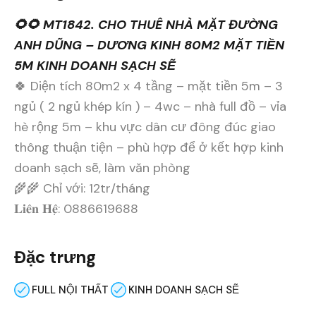
🌻🌻 MT1842. CHO THUÊ NHÀ MẶT ĐƯỜNG
ANH DŨNG – DƯƠNG KINH 80M2 MẶT TIỀN
5M KINH DOANH SẠCH SẼ
🍀 Diện tích 80m2 x 4 tầng – mặt tiền 5m – 3
ngủ ( 2 ngủ khép kín ) – 4wc – nhà full đồ – vỉa
hè rộng 5m – khu vực dân cư đông đúc giao
thông thuận tiện – phù hợp để ở kết hợp kinh
doanh sạch sẽ, làm văn phòng
🌾🌾 Chỉ với: 12tr/tháng
𝐋𝐢𝐞̂𝐧 𝐇𝐞̣̂: 0886619688
Đặc trưng
FULL NỘI THẤT
KINH DOANH SẠCH SẼ