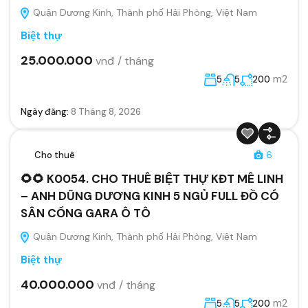
Quận Dương Kinh, Thành phố Hải Phòng, Việt Nam
Biệt thự
25.000.000
vnđ / tháng
m2
5
5
200
Ngày đăng:
8 Tháng 8, 2026
Cho thuê
6
🌻🌻 K0054. CHO THUÊ BIỆT THỰ KĐT MÊ LINH
– ANH DŨNG DƯƠNG KINH 5 NGỦ FULL ĐỒ CÓ
SÂN CỔNG GARA Ô TÔ
Quận Dương Kinh, Thành phố Hải Phòng, Việt Nam
Biệt thự
40.000.000
vnđ / tháng
m2
5
5
200