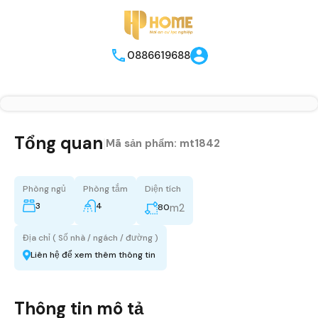
0886619688
Tổng quan
|
Mã sản phẩm:
mt1842
Phòng ngủ
Phòng tắm
Diện tích
3
4
m2
80
Địa chỉ ( Số nhà / ngách / đường )
Liên hệ để xem thêm thông tin
Thông tin mô tả