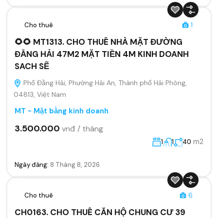
Cho thuê
1
🌻🌻 MT1313. CHO THUÊ NHÀ MẶT ĐƯỜNG
ĐẰNG HẢI 47M2 MẶT TIỀN 4M KINH DOANH
SACH SẼ
Phố Đằng Hải, Phường Hải An, Thành phố Hải Phòng,
04813, Việt Nam
MT - Mặt bằng kinh doanh
3.500.000
vnđ / tháng
m2
1
1
40
Ngày đăng:
8 Tháng 8, 2026
Cho thuê
6
CH0163. CHO THUÊ CĂN HỘ CHUNG CƯ 39