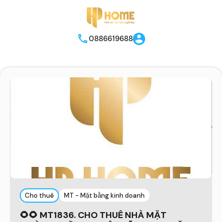
0886619688
Cho thuê
MT - Mặt bằng kinh doanh
🌻🌻 MT1836. CHO THUÊ NHÀ MẶT