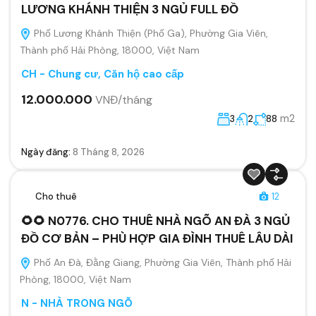
LƯƠNG KHÁNH THIỆN 3 NGỦ FULL ĐỒ
Phố Lương Khánh Thiện (Phố Ga), Phường Gia Viên,
Thành phố Hải Phòng, 18000, Việt Nam
CH - Chung cư, Căn hộ cao cấp
12.000.000
VNĐ/tháng
m2
3
2
88
Ngày đăng:
8 Tháng 8, 2026
Cho thuê
12
🌻🌻 N0776. CHO THUÊ NHÀ NGÕ AN ĐÀ 3 NGỦ
ĐỒ CƠ BẢN – PHÙ HỢP GIA ĐÌNH THUÊ LÂU DÀI
Phố An Đà, Đằng Giang, Phường Gia Viên, Thành phố Hải
Phòng, 18000, Việt Nam
N - NHÀ TRONG NGÕ