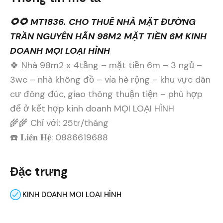
🌻🌻 MT1836. CHO THUÊ NHÀ MẶT ĐƯỜNG
TRẦN NGUYÊN HÃN 98M2 MẶT TIỀN 6M KINH
DOANH MỌI LOẠI HÌNH
🍀 Nhà 98m2 x 4tầng – mặt tiền 6m – 3 ngủ –
3wc – nhà không đồ – vỉa hè rộng – khu vực dân
cư đông đúc, giao thông thuận tiện – phù hợp
để ở kết hợp kinh doanh MỌI LOẠI HÌNH
🌾🌾 Chỉ với: 25tr/tháng
☎️ 𝐋𝐢𝐞̂𝐧 𝐇𝐞̣̂: 0886619688
Đặc trưng
KINH DOANH MỌI LOẠI HÌNH