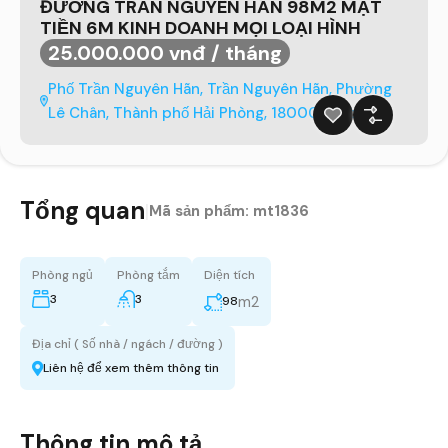
ĐƯỜNG TRẦN NGUYÊN HÃN 98M2 MẶT
TIỀN 6M KINH DOANH MỌI LOẠI HÌNH
25.000.000 vnđ / tháng
Phố Trần Nguyên Hãn, Trần Nguyên Hãn, Phường
Lê Chân, Thành phố Hải Phòng, 18000, Việt Nam
Tổng quan
|
Mã sản phẩm:
mt1836
Phòng ngủ
Phòng tắm
Diện tích
3
3
m2
98
Địa chỉ ( Số nhà / ngách / đường )
Liên hệ để xem thêm thông tin
Thông tin mô tả