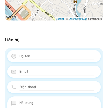
Leaflet
| ©
OpenStreetMap
contributors
Liên hệ