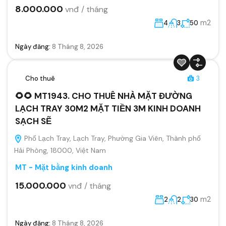
8.000.000
vnđ / tháng
m2
4
3
50
Ngày đăng:
8 Tháng 8, 2026
Cho thuê
3
🌻🌻 MT1943. CHO THUÊ NHÀ MẶT ĐƯỜNG
LẠCH TRAY 30M2 MẶT TIỀN 3M KINH DOANH
SẠCH SẼ
Phố Lạch Tray, Lạch Tray, Phường Gia Viên, Thành phố
Hải Phòng, 18000, Việt Nam
MT - Mặt bằng kinh doanh
15.000.000
vnđ / tháng
m2
2
2
30
Ngày đăng:
8 Tháng 8, 2026