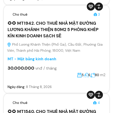
Cho thuê
3
🌻🌻 MT1942. CHO THUÊ NHÀ MẶT ĐƯỜNG
LƯƠNG KHÁNH THIỆN 80M2 5 PHÒNG KHÉP
KÍN KINH DOANH SẠCH SẼ
Phố Lương Khánh Thiện (Phố Ga), Cầu Đất, Phường Gia
Viên, Thành phố Hải Phòng, 18000, Việt Nam
MT - Mặt bằng kinh doanh
30.000.000
vnđ / tháng
m2
5
6
80
Ngày đăng:
8 Tháng 8, 2026
Cho thuê
4
🌻🌻 MT1540. CHO THUÊ NHÀ MẶT ĐƯỜNG