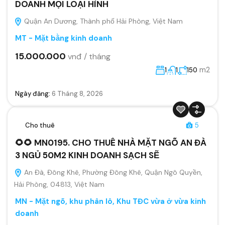
DOANH MỌI LOẠI HÌNH
Quận An Dương, Thành phố Hải Phòng, Việt Nam
MT - Mặt bằng kinh doanh
15.000.000
vnđ / tháng
m2
1
1
150
Ngày đăng:
6 Tháng 8, 2026
Cho thuê
5
🌻🌻 MN0195. CHO THUÊ NHÀ MẶT NGÕ AN ĐÀ
3 NGỦ 50M2 KINH DOANH SẠCH SẼ
An Đà, Đông Khê, Phường Đông Khê, Quận Ngô Quyền,
Hải Phòng, 04813, Việt Nam
MN - Mặt ngõ, khu phân lô, Khu TĐC vừa ở vừa kinh
doanh