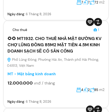
m2
7
7
72
Ngày đăng:
6 Tháng 8, 2026
Cho thuê
1
🌻🌻 MT1932. CHO THUÊ NHÀ MẶT ĐƯỜNG KV
CHỢ LŨNG ĐÔNG 85M2 MẶT TIỀN 4.5M KINH
DOANH SẠCH SẼ CÓ SÂN CỔNG
Phố Lũng Đông, Phường Hải An, Thành phố Hải Phòng,
04813, Việt Nam
MT - Mặt bằng kinh doanh
12.000.000
vnđ / tháng
m2
4
2
85
Ngày đăng:
6 Tháng 8, 2026