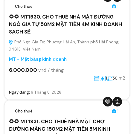
Cho thuê
1
🌻🌻 MT1930. CHO THUÊ NHÀ MẶT ĐƯỜNG
NGÔ GIA TỰ 50M2 MẶT TIỀN 4M KINH DOANH
SẠCH SẼ
Phố Ngô Gia Tự, Phường Hải An, Thành phố Hải Phòng,
04813, Việt Nam
MT - Mặt bằng kinh doanh
6.000.000
vnđ / tháng
m2
1
1
50
Ngày đăng:
6 Tháng 8, 2026
Cho thuê
1
🌻🌻 MT1931. CHO THUÊ NHÀ MẶT CHỢ
ĐƯỜNG MÁNG 150M2 MẶT TIỀN 5M KINH