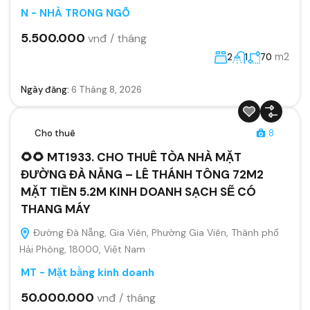
N - NHÀ TRONG NGÕ
5.500.000
vnđ / tháng
m2
2
1
70
Ngày đăng:
6 Tháng 8, 2026
Cho thuê
8
🌻🌻 MT1933. CHO THUÊ TÒA NHÀ MẶT
ĐƯỜNG ĐÀ NẴNG – LÊ THÁNH TÔNG 72M2
MẶT TIỀN 5.2M KINH DOANH SẠCH SẼ CÓ
THANG MÁY
Đường Đà Nẵng, Gia Viên, Phường Gia Viên, Thành phố
Hải Phòng, 18000, Việt Nam
MT - Mặt bằng kinh doanh
50.000.000
vnđ / tháng