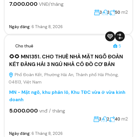
7.000.000
VNĐ/tháng
m2
3
3
50
Ngày đăng:
6 Tháng 8, 2026
Cho thuê
5
🌻🌻 MN1351. CHO THUÊ NHÀ MẶT NGÕ ĐOÀN
KẾT ĐẰNG HẢI 3 NGỦ NHÀ CÓ ĐỒ CƠ BẢN
Phố Đoàn Kết, Phường Hải An, Thành phố Hải Phòng,
04813, Việt Nam
MN - Mặt ngõ, khu phân lô, Khu TĐC vừa ở vừa kinh
doanh
5.000.000
vnđ / tháng
m2
3
2
40
Ngày đăng:
6 Tháng 8, 2026