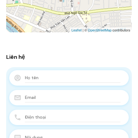
Leaflet
| ©
OpenStreetMap
contributors
Liên hệ