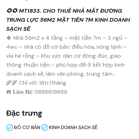
🌻🌻 MT1833. CHO THUÊ NHÀ MẶT ĐƯỜNG
TRUNG LỰC 56M2 MẶT TIỀN 7M KINH DOANH
SẠCH SẼ
🍀 Nhà 56m2 x 4 tầng – mặt tiền 7m – 3 ngủ –
4wc – nhà có đồ cơ bản: điều hòa, nóng lạnh –
vỉa hè rộng – khu vực dân cư đông đúc, giao
thông thuận tiện – phù hợp để ở kết hợp kinh
doanh sạch sẽ, làm văn phòng, trung tâm…
🌾🌾 Chỉ với: 18tr/tháng
☎️ 𝐋𝐢𝐞̂𝐧 𝐇𝐞̣̂: 0886619688
Đặc trưng
ĐỒ CƠ BẢN
KINH DOANH SẠCH SẼ