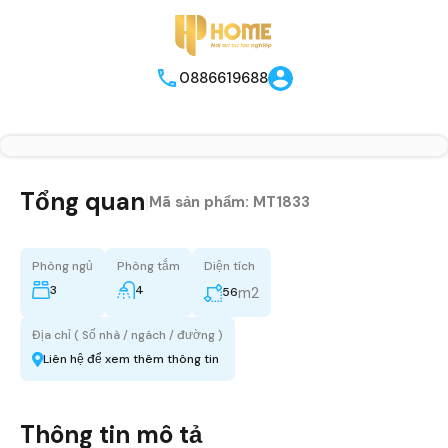
0886619688
Tổng quan
|
Mã sản phẩm:
MT1833
Phòng ngủ
Phòng tắm
Diện tích
3
4
m2
56
Địa chỉ ( Số nhà / ngách / đường )
Liên hệ để xem thêm thông tin
Thông tin mô tả