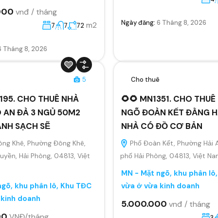
000
vnđ / tháng
Ngày đăng:
6 Tháng 8, 2026
m2
7
7
72
6 Tháng 8, 2026
ê
5
Cho thuê
195. CHO THUÊ NHÀ
🌻🌻 MN1351. CHO THU
 AN ĐÀ 3 NGỦ 50M2
NGÕ ĐOÀN KẾT ĐẰNG H
ANH SẠCH SẼ
NHÀ CÓ ĐỒ CƠ BẢN
ông Khê, Phường Đông Khê,
Phố Đoàn Kết, Phường Hải 
yền, Hải Phòng, 04813, Việt
phố Hải Phòng, 04813, Việt N
MN - Mặt ngõ, khu phân lô
gõ, khu phân lô, Khu TĐC
vừa ở vừa kinh doanh
 kinh doanh
5.000.000
vnđ / tháng
00
VNĐ/tháng
3