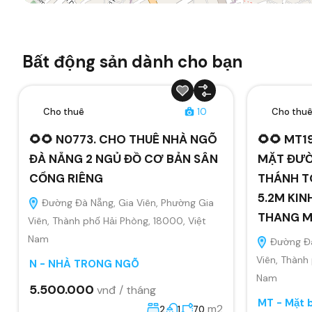
Bất động sản dành cho bạn
Cho thuê
10
Cho thu
🌻🌻 N0773. CHO THUÊ NHÀ NGÕ
🌻🌻 MT1
ĐÀ NẴNG 2 NGỦ ĐỒ CƠ BẢN SÂN
MẶT ĐƯỜ
CỔNG RIÊNG
THÁNH T
5.2M KIN
Đường Đà Nẵng, Gia Viên, Phường Gia
THANG 
Viên, Thành phố Hải Phòng, 18000, Việt
Nam
Đường Đà
Viên, Thành
N - NHÀ TRONG NGÕ
Nam
5.500.000
vnđ / tháng
MT - Mặt 
m2
2
1
70