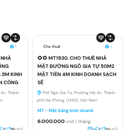
1
Cho thuê
1
Ê NHÀ
🌻🌻 MT1930. CHO THUÊ NHÀ
ŨNG
MẶT ĐƯỜNG NGÔ GIA TỰ 50M2
.5M KINH
MẶT TIỀN 4M KINH DOANH SẠCH
ÂN CỔNG
SẼ
 An, Thành
Phố Ngô Gia Tự, Phường Hải An, Thành
am
phố Hải Phòng, 04813, Việt Nam
MT - Mặt bằng kinh doanh
6.000.000
vnđ / tháng
m2
m2
2
85
1
1
50