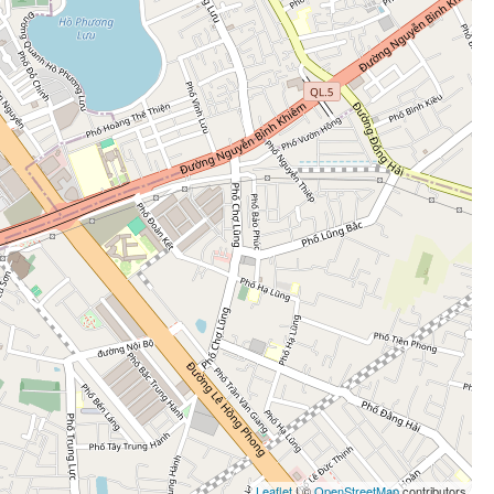
Leaflet
| ©
OpenStreetMap
contributors