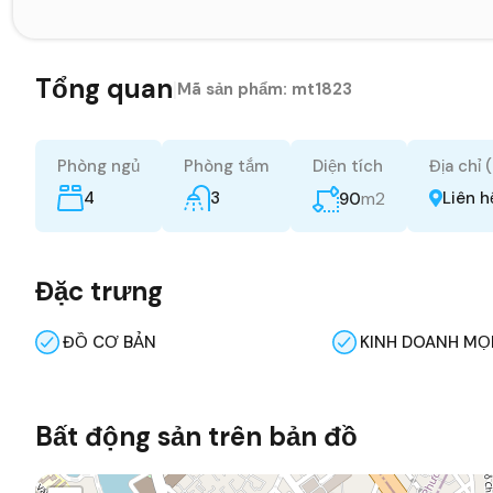
Tổng quan
|
Mã sản phẩm:
mt1823
Phòng ngủ
Phòng tắm
Diện tích
Địa chỉ 
4
3
m2
Liên h
90
Đặc trưng
ĐỒ CƠ BẢN
KINH DOANH MỌI
Bất động sản trên bản đồ