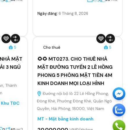
Ngày đăng:
6 Tháng 8, 2026
5
Cho thuê
5
Ê NHÀ MẶT
🌻🌻 MT0273. CHO THUÊ NHÀ
ẢI 3 NGỦ
MẶT ĐƯỜNG TUYẾN 2 LÊ HỒNG
PHONG 5 PHÒNG MẶT TIỀN 4M
KINH DOANH MỌI LOẠI HÌNH
An, Thành
am
Đường nội bộ lô 22 Lê Hồng Phong,
Đông Khê, Phường Đông Khê, Quận Ngô
, Khu TĐC
Quyền, Hải Phòng, 18000, Việt Nam
MT - Mặt bằng kinh doanh
20.000.000
m2
VNĐ/tháng
2
40