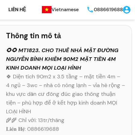
LIÊN HỆ
Vietnamese
0886619688
Thông tin mô tả
🌻🌻 MT1823. CHO THUÊ NHÀ MẶT ĐƯỜNG
NGUYỄN BỈNH KHIÊM 90M2 MẶT TIỀN 4M
KINH DOANH MỌI LOẠI HÌNH
🍀 Diện tích 90m2 x 3.5 tầng – mặt tiền 4m –
4 ngủ – 3wc – nhà có nóng lạnh – vỉa hè rộng –
khu vực dân cư đông đúc giao thông thuận
tiện – phù hợp để ở kết hợp kinh doanh MỌI
LOẠI HÌNH
🌾🌾 Chỉ với: 13tr/tháng
𝐋𝐢𝐞̂𝐧 𝐇𝐞̣̂: 0886619688