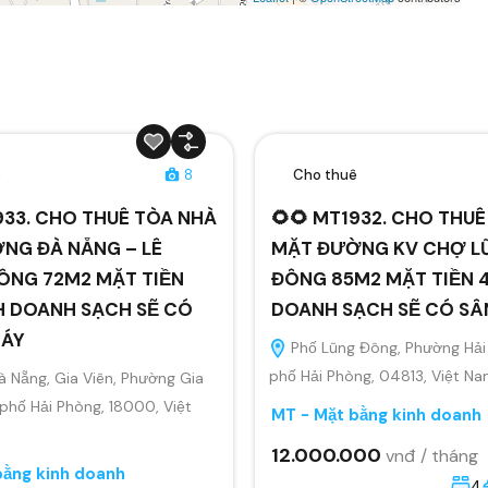
ê
8
Cho thuê
933. CHO THUÊ TÒA NHÀ
🌻🌻 MT1932. CHO THU
NG ĐÀ NẴNG – LÊ
MẶT ĐƯỜNG KV CHỢ L
ÔNG 72M2 MẶT TIỀN
ĐÔNG 85M2 MẶT TIỀN 4
H DOANH SẠCH SẼ CÓ
DOANH SẠCH SẼ CÓ S
MÁY
Phố Lũng Đông, Phường Hải
phố Hải Phòng, 04813, Việt N
 Nẵng, Gia Viên, Phường Gia
 phố Hải Phòng, 18000, Việt
MT - Mặt bằng kinh doanh
12.000.000
vnđ / tháng
bằng kinh doanh
4