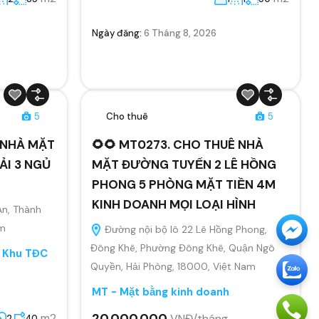
Ngày đăng:
6 Tháng 8, 2026
5
Cho thuê
5
Ê NHÀ MẶT
🌻🌻 MT0273. CHO THUÊ NHÀ
ẢI 3 NGỦ
MẶT ĐƯỜNG TUYẾN 2 LÊ HỒNG
PHONG 5 PHÒNG MẶT TIỀN 4M
KINH DOANH MỌI LOẠI HÌNH
An, Thành
am
Đường nội bộ lô 22 Lê Hồng Phong,
Đông Khê, Phường Đông Khê, Quận Ngô
, Khu TĐC
Quyền, Hải Phòng, 18000, Việt Nam
MT - Mặt bằng kinh doanh
20.000.000
m2
VNĐ/tháng
2
40