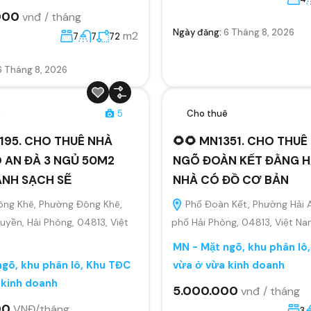
000
vnđ / tháng
Ngày đăng:
6 Tháng 8, 2026
m2
7
7
72
6 Tháng 8, 2026
ê
5
Cho thuê
195. CHO THUÊ NHÀ
🌻🌻 MN1351. CHO THU
 AN ĐÀ 3 NGỦ 50M2
NGÕ ĐOÀN KẾT ĐẰNG H
ANH SẠCH SẼ
NHÀ CÓ ĐỒ CƠ BẢN
ông Khê, Phường Đông Khê,
Phố Đoàn Kết, Phường Hải 
yền, Hải Phòng, 04813, Việt
phố Hải Phòng, 04813, Việt N
MN - Mặt ngõ, khu phân lô
gõ, khu phân lô, Khu TĐC
vừa ở vừa kinh doanh
 kinh doanh
5.000.000
vnđ / tháng
00
VNĐ/tháng
3