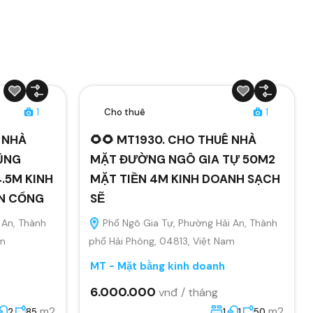
1
Cho thuê
1
Ê NHÀ
🌻🌻 MT1930. CHO THUÊ NHÀ
ŨNG
MẶT ĐƯỜNG NGÔ GIA TỰ 50M2
.5M KINH
MẶT TIỀN 4M KINH DOANH SẠCH
ÂN CỔNG
SẼ
 An, Thành
Phố Ngô Gia Tự, Phường Hải An, Thành
am
phố Hải Phòng, 04813, Việt Nam
MT - Mặt bằng kinh doanh
6.000.000
vnđ / tháng
m2
m2
2
85
1
1
50