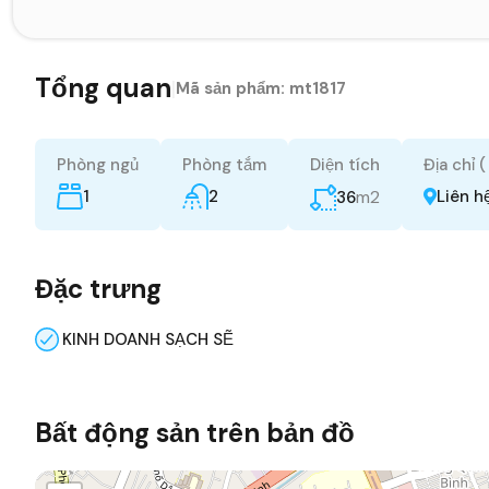
Tổng quan
|
Mã sản phẩm:
mt1817
Phòng ngủ
Phòng tắm
Diện tích
Địa chỉ 
1
2
m2
Liên h
36
Đặc trưng
KINH DOANH SẠCH SẼ
Bất động sản trên bản đồ