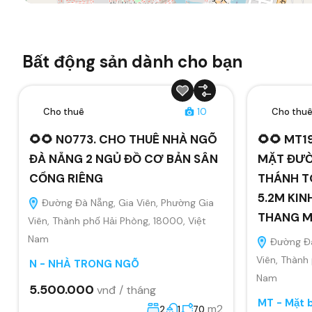
Bất động sản dành cho bạn
Cho thuê
10
Cho thu
🌻🌻 N0773. CHO THUÊ NHÀ NGÕ
🌻🌻 MT1
ĐÀ NẴNG 2 NGỦ ĐỒ CƠ BẢN SÂN
MẶT ĐƯỜ
CỔNG RIÊNG
THÁNH T
5.2M KIN
Đường Đà Nẵng, Gia Viên, Phường Gia
THANG 
Viên, Thành phố Hải Phòng, 18000, Việt
Nam
Đường Đà
Viên, Thành
N - NHÀ TRONG NGÕ
Nam
5.500.000
vnđ / tháng
MT - Mặt 
m2
2
1
70