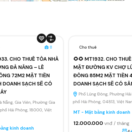
ê
8
Cho thuê
933. CHO THUÊ TÒA NHÀ
🌻🌻 MT1932. CHO THU
NG ĐÀ NẴNG – LÊ
MẶT ĐƯỜNG KV CHỢ L
ÔNG 72M2 MẶT TIỀN
ĐÔNG 85M2 MẶT TIỀN 4
H DOANH SẠCH SẼ CÓ
DOANH SẠCH SẼ CÓ S
MÁY
Phố Lũng Đông, Phường Hải
phố Hải Phòng, 04813, Việt N
 Nẵng, Gia Viên, Phường Gia
 phố Hải Phòng, 18000, Việt
MT - Mặt bằng kinh doanh
12.000.000
vnđ / tháng
bằng kinh doanh
4