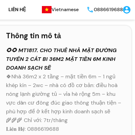
LIÊN HỆ
Vietnamese
0886619688
Thông tin mô tả
🌻🌻 MT1817. CHO THUÊ NHÀ MẶT ĐƯỜNG
TUYẾN 2 CÁT BI 36M2 MẶT TIỀN 6M KINH
DOANH SẠCH SẼ
🍀Nhà 36m2 x 2 tầng – mặt tiền 6m – 1 ngủ
khép kín – 2wc – nhà có đồ cơ bản: điều hoà
nóng lạnh giường tủ – vỉa hè rộng 5m – khu
vực dân cư đông đúc giao thông thuận tiện –
phù hợp để ở kết hợp kinh doanh sạch sẽ
🌾🌾🌾 Chỉ với: 7tr/tháng
𝐋𝐢𝐞̂𝐧 𝐇𝐞̣̂: 0886619688