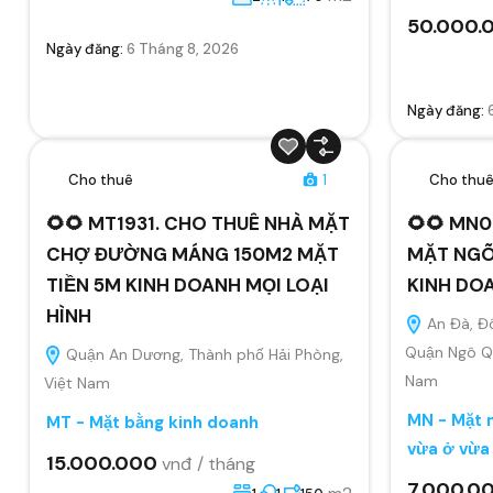
50.000.
Ngày đăng:
6 Tháng 8, 2026
Ngày đăng:
Cho thuê
1
Cho thu
🌻🌻 MT1931. CHO THUÊ NHÀ MẶT
🌻🌻 MN0
CHỢ ĐƯỜNG MÁNG 150M2 MẶT
MẶT NGÕ
TIỀN 5M KINH DOANH MỌI LOẠI
KINH DO
HÌNH
An Đà, Đ
Quận Ngô Qu
Quận An Dương, Thành phố Hải Phòng,
Nam
Việt Nam
MN - Mặt n
MT - Mặt bằng kinh doanh
vừa ở vừa
15.000.000
vnđ / tháng
7.000.0