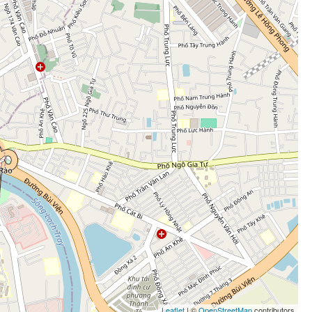
Leaflet
| ©
OpenStreetMap
contributors