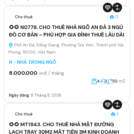
Cho thuê
12
🌻🌻 N0776. CHO THUÊ NHÀ NGÕ AN ĐÀ 3 NGỦ
ĐỒ CƠ BẢN – PHÙ HỢP GIA ĐÌNH THUÊ LÂU DÀI
Phố An Đà, Đằng Giang, Phường Gia Viên, Thành phố Hải
Phòng, 18000, Việt Nam
N - NHÀ TRONG NGÕ
8.000.000
vnđ / tháng
m2
4
3
50
Ngày đăng:
8 Tháng 8, 2026
Cho thuê
3
🌻🌻 MT1943. CHO THUÊ NHÀ MẶT ĐƯỜNG
LẠCH TRAY 30M2 MẶT TIỀN 3M KINH DOANH