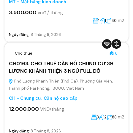
MT - Mặt bằng kinh doanh
3.500.000
vnđ / tháng
m2
1
1
40
Ngày đăng:
8 Tháng 8, 2026
Cho thuê
6
CH0163. CHO THUÊ CĂN HỘ CHUNG CƯ 39
LƯƠNG KHÁNH THIỆN 3 NGỦ FULL ĐỒ
Phố Lương Khánh Thiện (Phố Ga), Phường Gia Viên,
Thành phố Hải Phòng, 18000, Việt Nam
CH - Chung cư, Căn hộ cao cấp
12.000.000
VNĐ/tháng
m2
3
2
88
Ngày đăng:
8 Tháng 8, 2026