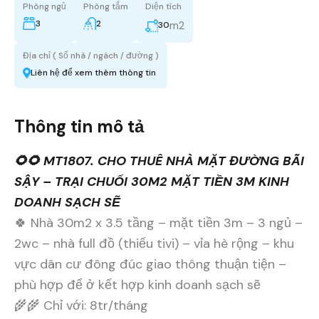
Phòng ngủ
Phòng tắm
Diện tích
3
2
m2
30
Địa chỉ ( Số nhà / ngách / đường )
Liên hệ để xem thêm thông tin
Thông tin mô tả
🌻🌻 MT1807. CHO THUÊ NHÀ MẶT ĐƯỜNG BÃI
SẬY – TRẠI CHUỐI 30M2 MẶT TIỀN 3M KINH
DOANH SẠCH SẼ
🍀 Nhà 30m2 x 3.5 tầng – mặt tiền 3m – 3 ngủ –
2wc – nhà full đồ (thiếu tivi) – vỉa hè rộng – khu
vực dân cư đông đúc giao thông thuận tiện –
phù hợp để ở kết hợp kinh doanh sạch sẽ
🌾🌾 Chỉ với: 8tr/tháng