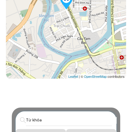
Leaflet
| ©
OpenStreetMap
contributors