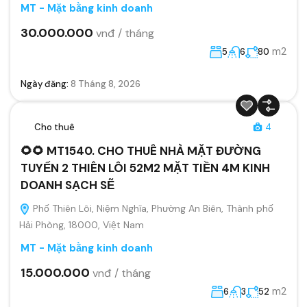
MT - Mặt bằng kinh doanh
30.000.000
vnđ / tháng
m2
5
6
80
Ngày đăng:
8 Tháng 8, 2026
Cho thuê
4
🌻🌻 MT1540. CHO THUÊ NHÀ MẶT ĐƯỜNG
TUYẾN 2 THIÊN LÔI 52M2 MẶT TIỀN 4M KINH
DOANH SẠCH SẼ
Phố Thiên Lôi, Niệm Nghĩa, Phường An Biên, Thành phố
Hải Phòng, 18000, Việt Nam
MT - Mặt bằng kinh doanh
15.000.000
vnđ / tháng
m2
6
3
52