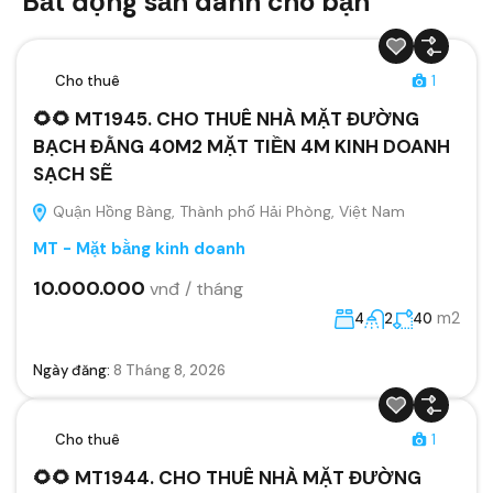
Bất động sản dành cho bạn
Cho thuê
1
🌻🌻 MT1945. CHO THUÊ NHÀ MẶT ĐƯỜNG
BẠCH ĐẰNG 40M2 MẶT TIỀN 4M KINH DOANH
SẠCH SẼ
Quận Hồng Bàng, Thành phố Hải Phòng, Việt Nam
MT - Mặt bằng kinh doanh
10.000.000
vnđ / tháng
m2
4
2
40
Ngày đăng:
8 Tháng 8, 2026
Cho thuê
1
🌻🌻 MT1944. CHO THUÊ NHÀ MẶT ĐƯỜNG