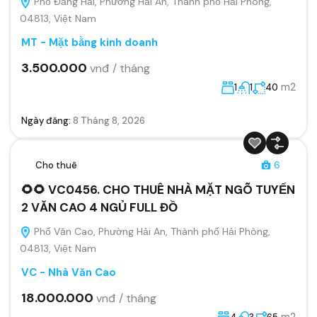
Phố Đằng Hải, Phường Hải An, Thành phố Hải Phòng,
04813, Việt Nam
MT - Mặt bằng kinh doanh
3.500.000
vnđ / tháng
m2
1
1
40
Ngày đăng:
8 Tháng 8, 2026
Cho thuê
6
🌻🌻 VC0456. CHO THUÊ NHÀ MẶT NGÕ TUYẾN
2 VĂN CAO 4 NGỦ FULL ĐỒ
Phố Văn Cao, Phường Hải An, Thành phố Hải Phòng,
04813, Việt Nam
VC - Nhà Văn Cao
18.000.000
vnđ / tháng
m2