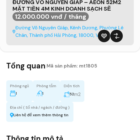
ĐƯỜNG VÕ NGUYÊN GIÁP – AEON 52M2
MẶT TIỀN 4M KINH DOANH SẠCH SẼ
12.000.000 vnđ / tháng
Đường Võ Nguyên Giáp, Kênh Dương, Phường Lê
Chân, Thành phố Hải Phòng, 18000, Việt Nam
Tổng quan
|
Mã sản phẩm:
mt1805
Phòng ngủ
Phòng tắm
Diện tích
1
1
m2
52
Địa chỉ ( Số nhà / ngách / đường )
Liên hệ để xem thêm thông tin
Thông tin mô tả