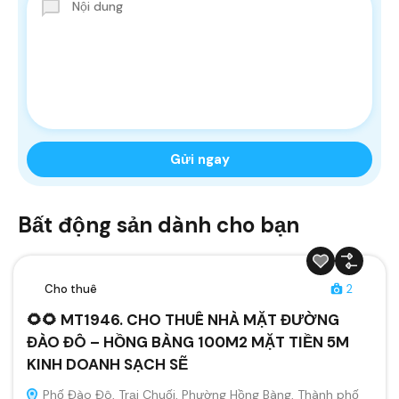
Bất động sản dành cho bạn
Cho thuê
2
🌻🌻 MT1946. CHO THUÊ NHÀ MẶT ĐƯỜNG
ĐÀO ĐÔ – HỒNG BÀNG 100M2 MẶT TIỀN 5M
KINH DOANH SẠCH SẼ
Phố Đào Đô, Trại Chuối, Phường Hồng Bàng, Thành phố