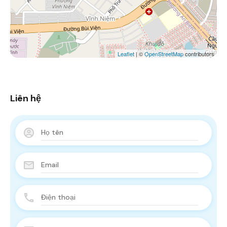
Leaflet
| ©
OpenStreetMap
contributors
Liên hệ