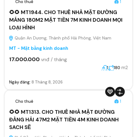
Cho thuê
1
🌻🌻 MT1944. CHO THUÊ NHÀ MẶT ĐƯỜNG
MÁNG 180M2 MẶT TIỀN 7M KINH DOANH MỌI
LOẠI HÌNH
Quận An Dương, Thành phố Hải Phòng, Việt Nam
MT - Mặt bằng kinh doanh
17.000.000
vnđ / tháng
m2
1
180
Ngày đăng:
8 Tháng 8, 2026
Cho thuê
1
🌻🌻 MT1313. CHO THUÊ NHÀ MẶT ĐƯỜNG
ĐẰNG HẢI 47M2 MẶT TIỀN 4M KINH DOANH
SACH SẼ