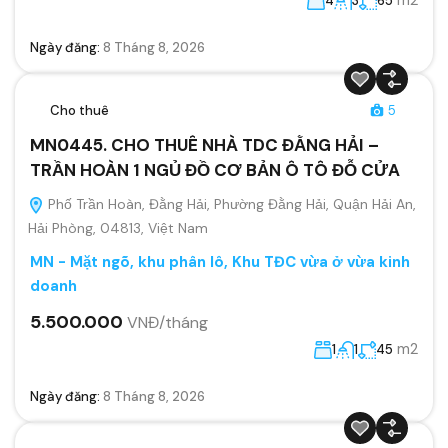
4
3
65
Ngày đăng:
8 Tháng 8, 2026
Cho thuê
5
MN0445. CHO THUÊ NHÀ TDC ĐẰNG HẢI –
TRẦN HOÀN 1 NGỦ ĐỒ CƠ BẢN Ô TÔ ĐỖ CỬA
Phố Trần Hoàn, Đằng Hải, Phường Đằng Hải, Quận Hải An,
Hải Phòng, 04813, Việt Nam
MN - Mặt ngõ, khu phân lô, Khu TĐC vừa ở vừa kinh
doanh
5.500.000
VNĐ/tháng
m2
1
1
45
Ngày đăng:
8 Tháng 8, 2026