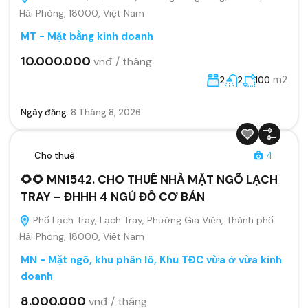
Hải Phòng, 18000, Việt Nam
MT - Mặt bằng kinh doanh
10.000.000
vnđ / tháng
m2
2
2
100
Ngày đăng:
8 Tháng 8, 2026
Cho thuê
4
🌻🌻 MN1542. CHO THUÊ NHÀ MẶT NGÕ LẠCH
TRAY – ĐHHH 4 NGỦ ĐỒ CƠ BẢN
Phố Lạch Tray, Lạch Tray, Phường Gia Viên, Thành phố
Hải Phòng, 18000, Việt Nam
MN - Mặt ngõ, khu phân lô, Khu TĐC vừa ở vừa kinh
doanh
8.000.000
vnđ / tháng