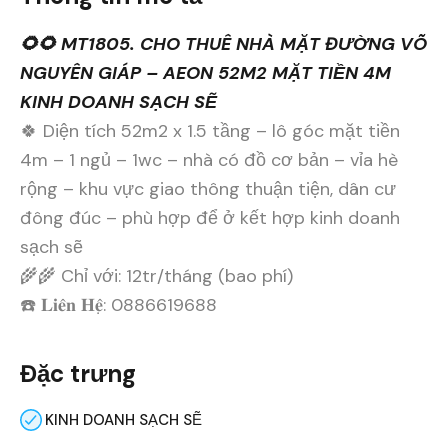
🌻🌻 MT1805. CHO THUÊ NHÀ MẶT ĐƯỜNG VÕ
NGUYÊN GIÁP – AEON 52M2 MẶT TIỀN 4M
KINH DOANH SẠCH SẼ
🍀 Diện tích 52m2 x 1.5 tầng – lô góc mặt tiền
4m – 1 ngủ – 1wc – nhà có đồ cơ bản – vỉa hè
rộng – khu vực giao thông thuận tiện, dân cư
đông đúc – phù hợp để ở kết hợp kinh doanh
sạch sẽ
🌾🌾 Chỉ với: 12tr/tháng (bao phí)
☎️ 𝐋𝐢𝐞̂𝐧 𝐇𝐞̣̂: 0886619688
Đặc trưng
KINH DOANH SẠCH SẼ