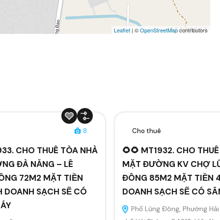
Leaflet
| ©
OpenStreetMap
contributors
ê
8
Cho thuê
933. CHO THUÊ TÒA NHÀ
🌻🌻 MT1932. CHO THU
NG ĐÀ NẴNG – LÊ
MẶT ĐƯỜNG KV CHỢ L
ÔNG 72M2 MẶT TIỀN
ĐÔNG 85M2 MẶT TIỀN 4
H DOANH SẠCH SẼ CÓ
DOANH SẠCH SẼ CÓ S
MÁY
Phố Lũng Đông, Phường Hải