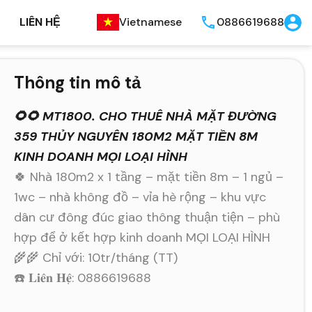
LIÊN HỆ
Vietnamese
0886619688
Thông tin mô tả
🌻🌻 MT1800. CHO THUÊ NHÀ MẶT ĐƯỜNG
359 THỦY NGUYÊN 180M2 MẶT TIỀN 8M
KINH DOANH MỌI LOẠI HÌNH
🍀 Nhà 180m2 x 1 tầng – mặt tiền 8m – 1 ngủ –
1wc – nhà không đồ – vỉa hè rộng – khu vực
dân cư đông đúc giao thông thuận tiện – phù
hợp để ở kết hợp kinh doanh MỌI LOẠI HÌNH
🌾🌾 Chỉ với: 10tr/tháng (TT)
☎️ 𝐋𝐢𝐞̂𝐧 𝐇𝐞̣̂: 0886619688