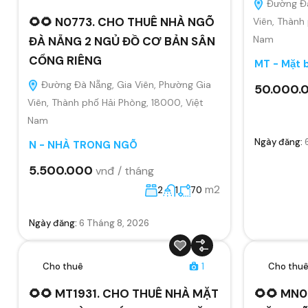
Đường Đà
🌻🌻 N0773. CHO THUÊ NHÀ NGÕ
Viên, Thành
Nam
ĐÀ NẴNG 2 NGỦ ĐỒ CƠ BẢN SÂN
CỔNG RIÊNG
MT - Mặt 
Đường Đà Nẵng, Gia Viên, Phường Gia
50.000.
Viên, Thành phố Hải Phòng, 18000, Việt
Nam
Ngày đăng:
N - NHÀ TRONG NGÕ
5.500.000
vnđ / tháng
m2
2
1
70
Ngày đăng:
6 Tháng 8, 2026
Cho thuê
1
Cho thu
🌻🌻 MT1931. CHO THUÊ NHÀ MẶT
🌻🌻 MN0