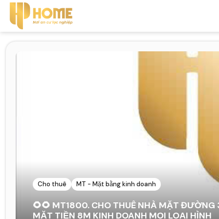
Cho thuê
MT - Mặt bằng kinh doanh
🌻🌻 MT1800. CHO THUÊ NHÀ MẶT ĐƯỜNG 
MẶT TIỀN 8M KINH DOANH MỌI LOẠI HÌNH