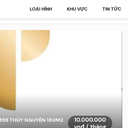
LOẠI HÌNH
KHU VỰC
TIN TỨC
10.000.000
359 THỦY NGUYÊN 180M2
vnđ / tháng