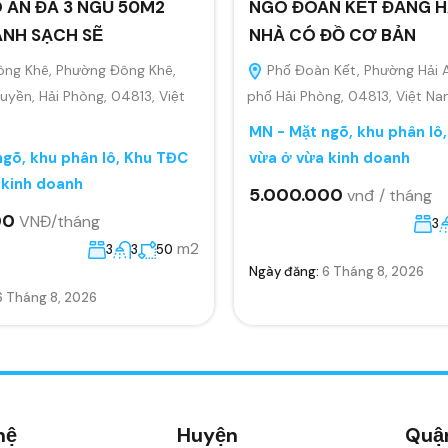
 AN ĐÀ 3 NGỦ 50M2
NGÕ ĐOÀN KẾT ĐẰNG H
ANH SẠCH SẼ
NHÀ CÓ ĐỒ CƠ BẢN
ông Khê, Phường Đông Khê,
Phố Đoàn Kết, Phường Hải 
yền, Hải Phòng, 04813, Việt
phố Hải Phòng, 04813, Việt N
MN - Mặt ngõ, khu phân lô
gõ, khu phân lô, Khu TĐC
vừa ở vừa kinh doanh
 kinh doanh
5.000.000
vnđ / tháng
00
VNĐ/tháng
3
m2
3
3
50
Ngày đăng:
6 Tháng 8, 2026
6 Tháng 8, 2026
hệ
Huyện
Quậ