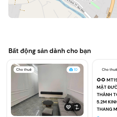
Bất động sản dành cho bạn
Cho thuê
10
Cho thu
🌻🌻 MT1
MẶT ĐƯỜ
THÁNH T
5.2M KIN
THANG 