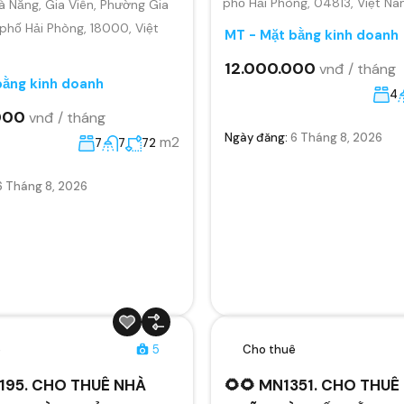
phố Hải Phòng, 04813, Việt N
 Nẵng, Gia Viên, Phường Gia
 phố Hải Phòng, 18000, Việt
MT - Mặt bằng kinh doanh
12.000.000
vnđ / tháng
bằng kinh doanh
4
000
vnđ / tháng
Ngày đăng:
6 Tháng 8, 2026
m2
7
7
72
6 Tháng 8, 2026
ê
5
Cho thuê
195. CHO THUÊ NHÀ
🌻🌻 MN1351. CHO THU