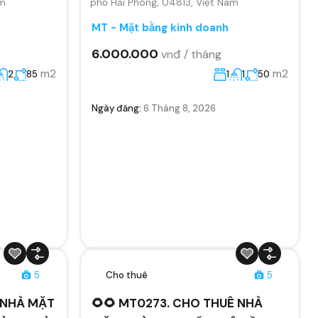
am
phố Hải Phòng, 04813, Việt Nam
MT - Mặt bằng kinh doanh
6.000.000
vnđ / tháng
m2
m2
2
85
1
1
50
Ngày đăng:
6 Tháng 8, 2026
5
Cho thuê
5
Ê NHÀ MẶT
🌻🌻 MT0273. CHO THUÊ NHÀ