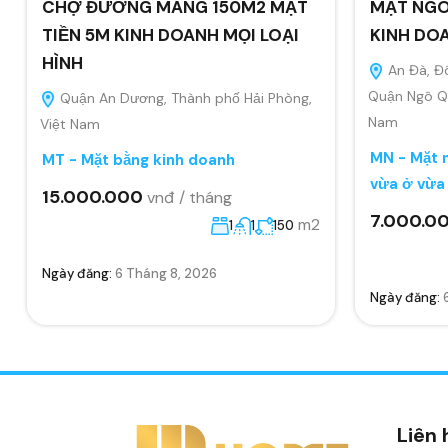
CHỢ ĐƯỜNG MÁNG 150M2 MẶT
MẶT NGÕ
TIỀN 5M KINH DOANH MỌI LOẠI
KINH DO
HÌNH
An Đà, Đ
Quận Ngô Qu
Quận An Dương, Thành phố Hải Phòng,
Nam
Việt Nam
MN - Mặt n
MT - Mặt bằng kinh doanh
vừa ở vừa
15.000.000
vnđ / tháng
7.000.0
m2
1
1
150
Ngày đăng:
6 Tháng 8, 2026
Ngày đăng:
Liên 