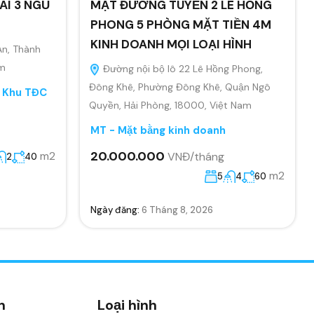
ẢI 3 NGỦ
MẶT ĐƯỜNG TUYẾN 2 LÊ HỒNG
PHONG 5 PHÒNG MẶT TIỀN 4M
KINH DOANH MỌI LOẠI HÌNH
An, Thành
am
Đường nội bộ lô 22 Lê Hồng Phong,
Đông Khê, Phường Đông Khê, Quận Ngô
, Khu TĐC
Quyền, Hải Phòng, 18000, Việt Nam
MT - Mặt bằng kinh doanh
20.000.000
m2
VNĐ/tháng
2
40
m2
5
4
60
Ngày đăng:
6 Tháng 8, 2026
n
Loại hình