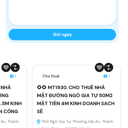
1
Cho thuê
1
Ê NHÀ
🌻🌻 MT1930. CHO THUÊ NHÀ
ŨNG
MẶT ĐƯỜNG NGÔ GIA TỰ 50M2
.5M KINH
MẶT TIỀN 4M KINH DOANH SẠCH
ÂN CỔNG
SẼ
 An, Thành
Phố Ngô Gia Tự, Phường Hải An, Thành