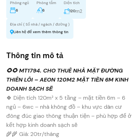
Phòng ngủ
Phòng tắm
Diện tích
6
6
m2
120
Địa chỉ ( Số nhà / ngách / đường )
Liên hệ để xem thêm thông tin
Thông tin mô tả
🌻🌻 MT1794. CHO THUÊ NHÀ MẶT ĐƯỜNG
THIÊN LÔI – AEON 120M2 MẶT TIỀN 6M KINH
DOANH SẠCH SẼ
🍀 Diện tích 120m² x 5 tầng – mặt tiền 6m – 6
ngủ – 6wc – nhà không đồ – khu vực dân cư
đông đúc giao thông thuận tiện – phù hợp để ở
kết hợp kinh doanh sạch sẽ
🌾🌾 Giá: 20tr/tháng