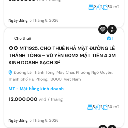
m2
2
1
50
Ngày đăng:
5 Tháng 8, 2026
Cho thuê
1
🌻🌻 MT1925. CHO THUÊ NHÀ MẶT ĐƯỜNG LÊ
THÁNH TÔNG – VŨ YÊN 60M2 MẶT TIỀN 4.3M
KINH DOANH SẠCH SẼ
Đường Lê Thánh Tông, Máy Chai, Phường Ngô Quyền,
Thành phố Hải Phòng, 18000, Việt Nam
MT - Mặt bằng kinh doanh
12.000.000
vnđ / tháng
m2
5
2
60
Ngày đăng:
5 Tháng 8, 2026