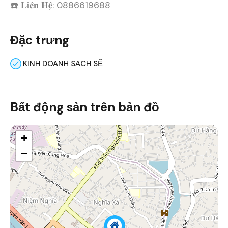
☎️ 𝐋𝐢𝐞̂𝐧 𝐇𝐞̣̂: 0886619688
Đặc trưng
KINH DOANH SẠCH SẼ
Bất động sản trên bản đồ
+
−