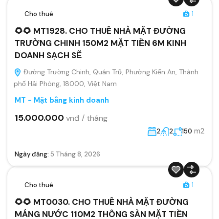
Cho thuê
1
🌻🌻 MT1928. CHO THUÊ NHÀ MẶT ĐƯỜNG
TRƯỜNG CHINH 150M2 MẶT TIỀN 6M KINH
DOANH SẠCH SẼ
Đường Trường Chinh, Quán Trữ, Phường Kiến An, Thành
phố Hải Phòng, 18000, Việt Nam
MT - Mặt bằng kinh doanh
15.000.000
vnđ / tháng
m2
2
2
150
Ngày đăng:
5 Tháng 8, 2026
Cho thuê
1
🌻🌻 MT0030. CHO THUÊ NHÀ MẶT ĐƯỜNG
MÁNG NƯỚC 110M2 THÔNG SÀN MẶT TIỀN