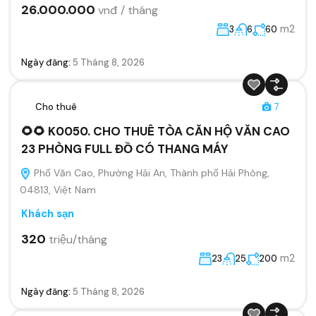
26.000.000
vnđ / tháng
m2
3
6
60
Ngày đăng:
5 Tháng 8, 2026
Cho thuê
7
🌻🌻 K0050. CHO THUÊ TÒA CĂN HỘ VĂN CAO
23 PHÒNG FULL ĐỒ CÓ THANG MÁY
Phố Văn Cao, Phường Hải An, Thành phố Hải Phòng,
04813, Việt Nam
Khách sạn
320
triệu/tháng
m2
23
25
200
Ngày đăng:
5 Tháng 8, 2026