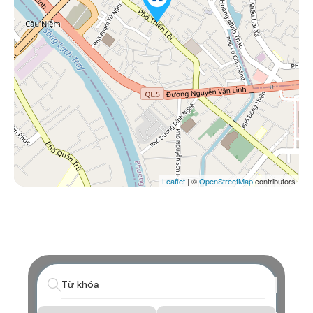
Leaflet
| ©
OpenStreetMap
contributors