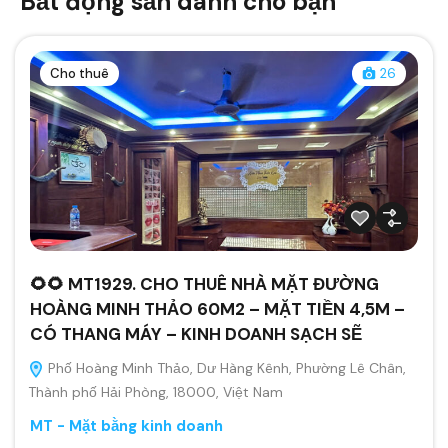
Bất động sản dành cho bạn
Cho thuê
26
🌻🌻 MT1929. CHO THUÊ NHÀ MẶT ĐƯỜNG
HOÀNG MINH THẢO 60M2 – MẶT TIỀN 4,5M –
CÓ THANG MÁY – KINH DOANH SẠCH SẼ
Phố Hoàng Minh Thảo, Dư Hàng Kênh, Phường Lê Chân,
Thành phố Hải Phòng, 18000, Việt Nam
MT - Mặt bằng kinh doanh