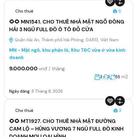
Cho thuê
6
🌻🌻 MN1541. CHO THUÊ NHÀ MẶT NGÕ ĐÔNG
HẢI 3 NGỦ FULL ĐỒ Ô TÔ ĐỖ CỬA
Quận Hải An, Thành phố Hải Phòng, 04813, Việt Nam
MN - Mặt ngõ, khu phân lô, Khu TĐC vừa ở vừa kinh
doanh
9.000.000
vnđ / tháng
m2
3
3
55
Ngày đăng:
5 Tháng 8, 2026
Cho thuê
3
🌻🌻 MT1927. CHO THUÊ NHÀ MẶT ĐƯỜNG
CAM LỘ – HÙNG VƯƠNG 7 NGỦ FULL ĐỒ KINH
DOANH MỌI LOẠI HÌNH