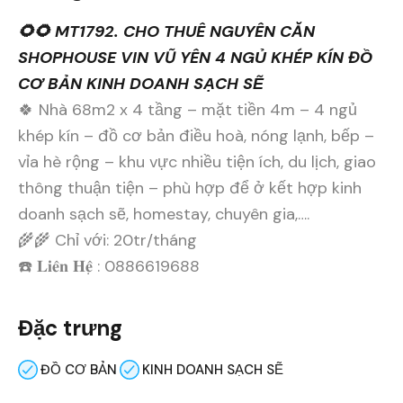
🌻🌻 MT1792. CHO THUÊ NGUYÊN CĂN
SHOPHOUSE VIN VŨ YÊN 4 NGỦ KHÉP KÍN ĐỒ
CƠ BẢN KINH DOANH SẠCH SẼ
🍀 Nhà 68m2 x 4 tầng – mặt tiền 4m – 4 ngủ
khép kín – đồ cơ bản điều hoà, nóng lạnh, bếp –
vỉa hè rộng – khu vực nhiều tiện ích, du lịch, giao
thông thuận tiện – phù hợp để ở kết hợp kinh
doanh sạch sẽ, homestay, chuyên gia,….
🌾🌾 Chỉ với: 20tr/tháng
☎️ 𝐋𝐢𝐞̂𝐧 𝐇𝐞̣̂ : 0886619688
Đặc trưng
ĐỒ CƠ BẢN
KINH DOANH SẠCH SẼ