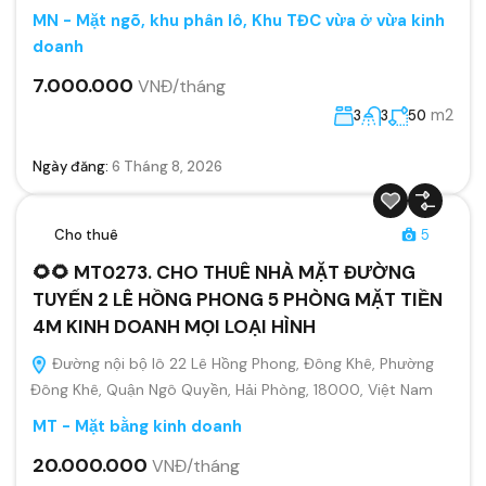
MN - Mặt ngõ, khu phân lô, Khu TĐC vừa ở vừa kinh
doanh
7.000.000
VNĐ/tháng
m2
3
3
50
Ngày đăng:
6 Tháng 8, 2026
Cho thuê
5
🌻🌻 MT0273. CHO THUÊ NHÀ MẶT ĐƯỜNG
TUYẾN 2 LÊ HỒNG PHONG 5 PHÒNG MẶT TIỀN
4M KINH DOANH MỌI LOẠI HÌNH
Đường nội bộ lô 22 Lê Hồng Phong, Đông Khê, Phường
Đông Khê, Quận Ngô Quyền, Hải Phòng, 18000, Việt Nam
MT - Mặt bằng kinh doanh
20.000.000
VNĐ/tháng