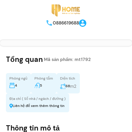
0886619688
Tổng quan
|
Mã sản phẩm:
mt1792
Phòng ngủ
Phòng tắm
Diện tích
4
5
m2
68
Địa chỉ ( Số nhà / ngách / đường )
Liên hệ để xem thêm thông tin
Thông tin mô tả