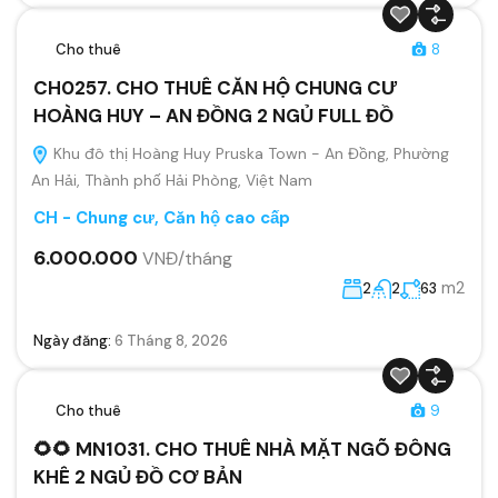
Cho thuê
8
CH0257. CHO THUÊ CĂN HỘ CHUNG CƯ
HOÀNG HUY – AN ĐỒNG 2 NGỦ FULL ĐỒ
Khu đô thị Hoàng Huy Pruska Town - An Đồng, Phường
An Hải, Thành phố Hải Phòng, Việt Nam
CH - Chung cư, Căn hộ cao cấp
6.000.000
VNĐ/tháng
m2
2
2
63
Ngày đăng:
6 Tháng 8, 2026
Cho thuê
9
🌻🌻 MN1031. CHO THUÊ NHÀ MẶT NGÕ ĐÔNG
KHÊ 2 NGỦ ĐỒ CƠ BẢN