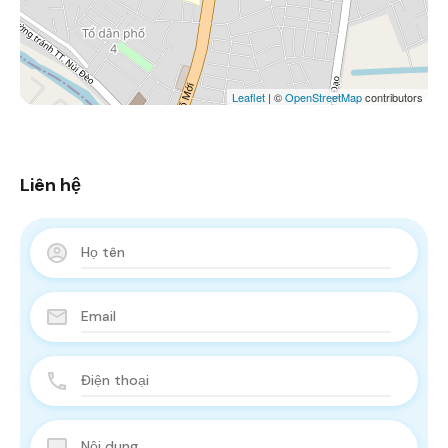
Leaflet
| ©
OpenStreetMap
contributors
Liên hệ