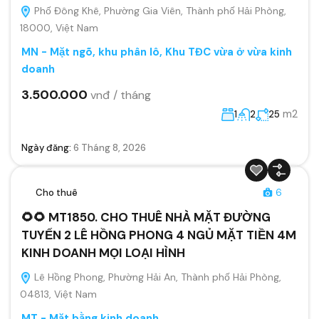
Phố Đông Khê, Phường Gia Viên, Thành phố Hải Phòng,
18000, Việt Nam
MN - Mặt ngõ, khu phân lô, Khu TĐC vừa ở vừa kinh
doanh
3.500.000
vnđ / tháng
m2
1
2
25
Ngày đăng:
6 Tháng 8, 2026
Cho thuê
6
🌻🌻 MT1850. CHO THUÊ NHÀ MẶT ĐƯỜNG
TUYẾN 2 LÊ HỒNG PHONG 4 NGỦ MẶT TIỀN 4M
KINH DOANH MỌI LOẠI HÌNH
Lê Hồng Phong, Phường Hải An, Thành phố Hải Phòng,
04813, Việt Nam
MT - Mặt bằng kinh doanh