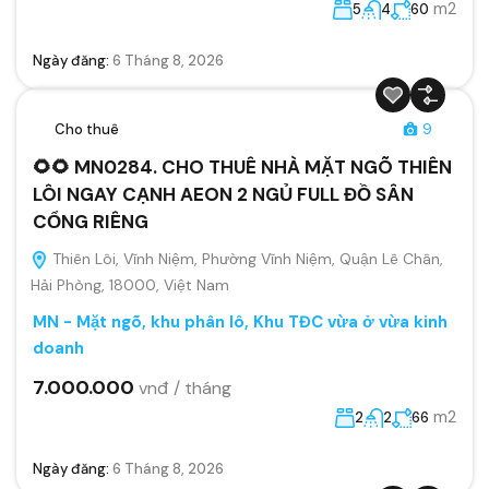
m2
5
4
60
Ngày đăng:
6 Tháng 8, 2026
Cho thuê
9
🌻🌻 MN0284. CHO THUÊ NHÀ MẶT NGÕ THIÊN
LÔI NGAY CẠNH AEON 2 NGỦ FULL ĐỒ SÂN
CỔNG RIÊNG
Thiên Lôi, Vĩnh Niệm, Phường Vĩnh Niệm, Quận Lê Chân,
Hải Phòng, 18000, Việt Nam
MN - Mặt ngõ, khu phân lô, Khu TĐC vừa ở vừa kinh
doanh
7.000.000
vnđ / tháng
m2
2
2
66
Ngày đăng:
6 Tháng 8, 2026