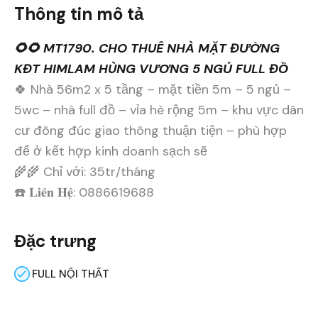
Thông tin mô tả
🌻🌻 MT1790. CHO THUÊ NHÀ MẶT ĐƯỜNG
KĐT HIMLAM HÙNG VƯƠNG 5 NGỦ FULL ĐỒ
🍀 Nhà 56m2 x 5 tầng – mặt tiền 5m – 5 ngủ –
5wc – nhà full đồ – vỉa hè rộng 5m – khu vực dân
cư đông đúc giao thông thuận tiện – phù hợp
để ở kết hợp kinh doanh sạch sẽ
🌾🌾 Chỉ với: 35tr/tháng
☎️ 𝐋𝐢𝐞̂𝐧 𝐇𝐞̣̂: 0886619688
Đặc trưng
FULL NỘI THẤT