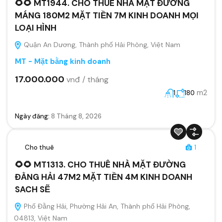
🌻🌻 MT1944. CHO THUÊ NHÀ MẶT ĐƯỜNG
MÁNG 180M2 MẶT TIỀN 7M KINH DOANH MỌI
LOẠI HÌNH
Quận An Dương, Thành phố Hải Phòng, Việt Nam
MT - Mặt bằng kinh doanh
17.000.000
vnđ / tháng
m2
1
180
Ngày đăng:
8 Tháng 8, 2026
Cho thuê
1
🌻🌻 MT1313. CHO THUÊ NHÀ MẶT ĐƯỜNG
ĐẰNG HẢI 47M2 MẶT TIỀN 4M KINH DOANH
SACH SẼ
Phố Đằng Hải, Phường Hải An, Thành phố Hải Phòng,
04813, Việt Nam