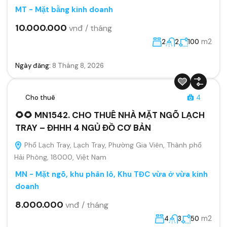
MT - Mặt bằng kinh doanh
10.000.000
vnđ / tháng
m2
2
2
100
Ngày đăng:
8 Tháng 8, 2026
Cho thuê
4
🌻🌻 MN1542. CHO THUÊ NHÀ MẶT NGÕ LẠCH
TRAY – ĐHHH 4 NGỦ ĐỒ CƠ BẢN
Phố Lạch Tray, Lạch Tray, Phường Gia Viên, Thành phố
Hải Phòng, 18000, Việt Nam
MN - Mặt ngõ, khu phân lô, Khu TĐC vừa ở vừa kinh
doanh
8.000.000
vnđ / tháng
m2
4
3
50