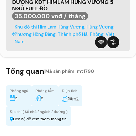
ĐƯỜNG KĐT HIMLAM HÙNG VƯƠNG 5
NGỦ FULL ĐỒ
35.000.000 vnđ / tháng
Khu đô thị Him Lam Hùng Vương, Hùng Vương,
Phường Hồng Bàng, Thành phố Hải Phòng, Việt
Nam
Tổng quan
|
Mã sản phẩm:
mt1790
Phòng ngủ
Phòng tắm
Diện tích
5
5
m2
56
Địa chỉ ( Số nhà / ngách / đường )
Liên hệ để xem thêm thông tin