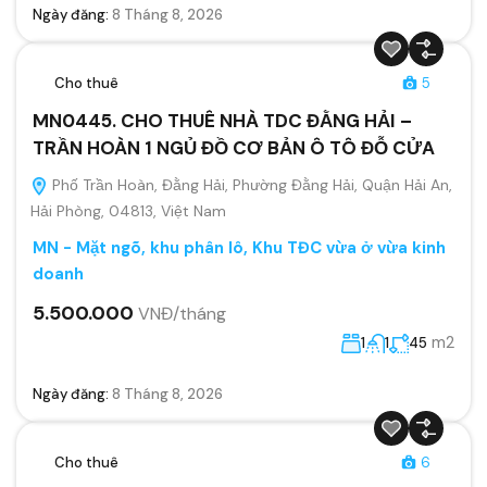
Ngày đăng:
8 Tháng 8, 2026
Cho thuê
5
MN0445. CHO THUÊ NHÀ TDC ĐẰNG HẢI –
TRẦN HOÀN 1 NGỦ ĐỒ CƠ BẢN Ô TÔ ĐỖ CỬA
Phố Trần Hoàn, Đằng Hải, Phường Đằng Hải, Quận Hải An,
Hải Phòng, 04813, Việt Nam
MN - Mặt ngõ, khu phân lô, Khu TĐC vừa ở vừa kinh
doanh
5.500.000
VNĐ/tháng
m2
1
1
45
Ngày đăng:
8 Tháng 8, 2026
Cho thuê
6