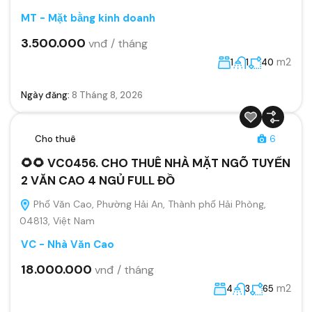
MT - Mặt bằng kinh doanh
3.500.000
vnđ / tháng
m2
1
1
40
Ngày đăng:
8 Tháng 8, 2026
Cho thuê
6
🌻🌻 VC0456. CHO THUÊ NHÀ MẶT NGÕ TUYẾN
2 VĂN CAO 4 NGỦ FULL ĐỒ
Phố Văn Cao, Phường Hải An, Thành phố Hải Phòng,
04813, Việt Nam
VC - Nhà Văn Cao
18.000.000
vnđ / tháng
m2
4
3
65