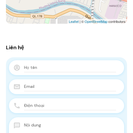
Leaflet
| ©
OpenStreetMap
contributors
Liên hệ