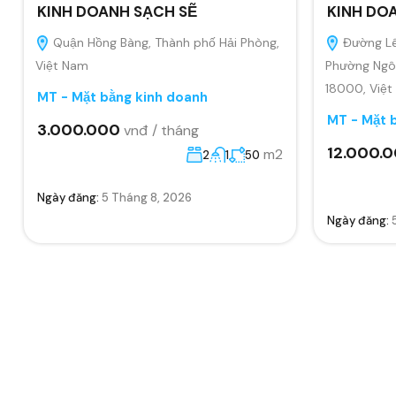
KINH DOANH SẠCH SẼ
KINH DO
Quận Hồng Bàng, Thành phố Hải Phòng,
Đường Lê
Việt Nam
Phường Ngô 
18000, Việ
MT - Mặt bằng kinh doanh
MT - Mặt 
3.000.000
vnđ / tháng
12.000.
m2
2
1
50
Ngày đăng:
5 Tháng 8, 2026
Ngày đăng: