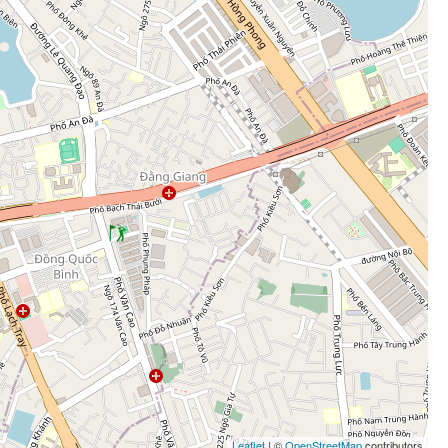
Leaflet
| ©
OpenStreetMap
contributors