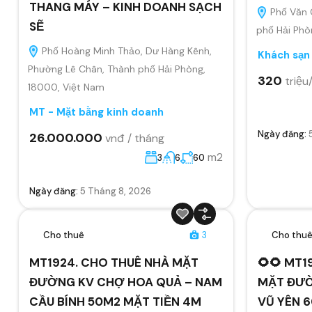
THANG MÁY – KINH DOANH SẠCH
Phố Văn 
SẼ
phố Hải Phò
Phố Hoàng Minh Thảo, Dư Hàng Kênh,
Khách sạn
Phường Lê Chân, Thành phố Hải Phòng,
320
triệu
18000, Việt Nam
MT - Mặt bằng kinh doanh
Ngày đăng:
26.000.000
vnđ / tháng
m2
3
6
60
Ngày đăng:
5 Tháng 8, 2026
Cho thuê
3
Cho thu
MT1924. CHO THUÊ NHÀ MẶT
🌻🌻 MT1
ĐƯỜNG KV CHỢ HOA QUẢ – NAM
MẶT ĐƯỜ
CẦU BÍNH 50M2 MẶT TIỀN 4M
VŨ YÊN 6