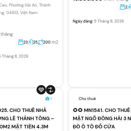
Cao, Phường Hải An, Thành
2
ng, 04813, Việt Nam
Ngày đăng:
5 Tháng 8, 2026
/tháng
m2
23
25
200
5 Tháng 8, 2026
ê
1
Cho thuê
925. CHO THUÊ NHÀ
🌻🌻 MN1541. CHO THUÊ
NG LÊ THÁNH TÔNG –
MẶT NGÕ ĐÔNG HẢI 3 N
0M2 MẶT TIỀN 4.3M
ĐỒ Ô TÔ ĐỖ CỬA