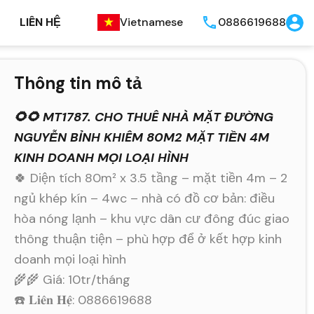
LIÊN HỆ
Vietnamese
0886619688
Thông tin mô tả
🌻🌻 MT1787. CHO THUÊ NHÀ MẶT ĐƯỜNG
NGUYỄN BỈNH KHIÊM 80M2 MẶT TIỀN 4M
KINH DOANH MỌI LOẠI HÌNH
🍀 Diện tích 80m² x 3.5 tầng – mặt tiền 4m – 2
ngủ khép kín – 4wc – nhà có đồ cơ bản: điều
hòa nóng lạnh – khu vực dân cư đông đúc giao
thông thuận tiện – phù hợp để ở kết hợp kinh
doanh mọi loại hình
🌾🌾 Giá: 10tr/tháng
☎️ 𝐋𝐢𝐞̂𝐧 𝐇𝐞̣̂: 0886619688