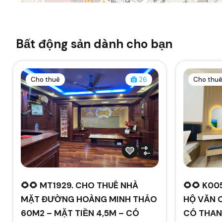
Bất động sản dành cho bạn
Cho thuê
26
Cho thu
🌻🌻 MT1929. CHO THUÊ NHÀ
🌻🌻 K00
MẶT ĐƯỜNG HOÀNG MINH THẢO
HỘ VĂN 
60M2 – MẶT TIỀN 4,5M – CÓ
CÓ THAN