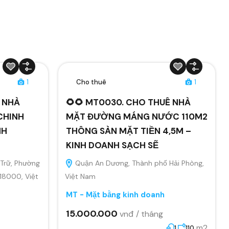
1
Cho thuê
1
Ê NHÀ
🌻🌻 MT0030. CHO THUÊ NHÀ
CHINH
MẶT ĐƯỜNG MÁNG NƯỚC 110M2
NH
THÔNG SÀN MẶT TIỀN 4,5M –
KINH DOANH SẠCH SẼ
Trữ, Phường
Quận An Dương, Thành phố Hải Phòng,
 18000, Việt
Việt Nam
MT - Mặt bằng kinh doanh
15.000.000
vnđ / tháng
m2
1
110