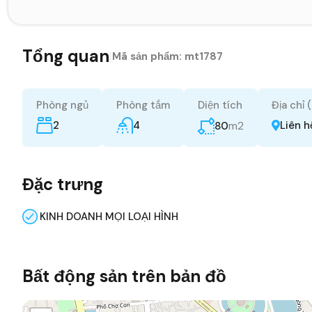
Tổng quan
|
Mã sản phẩm:
mt1787
Phòng ngủ
Phòng tắm
Diện tích
Địa chỉ 
2
4
m2
Liên h
80
Đặc trưng
KINH DOANH MỌI LOẠI HÌNH
Bất động sản trên bản đồ