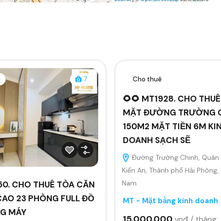
ê
7
Cho thuê
🌻🌻 MT1928. CHO THU
MẶT ĐƯỜNG TRƯỜNG 
150M2 MẶT TIỀN 6M KI
DOANH SẠCH SẼ
Đường Trường Chinh, Quán 
Kiến An, Thành phố Hải Phòng,
Nam
50. CHO THUÊ TÒA CĂN
CAO 23 PHÒNG FULL ĐỒ
MT - Mặt bằng kinh doanh
G MÁY
15.000.000
vnđ / tháng