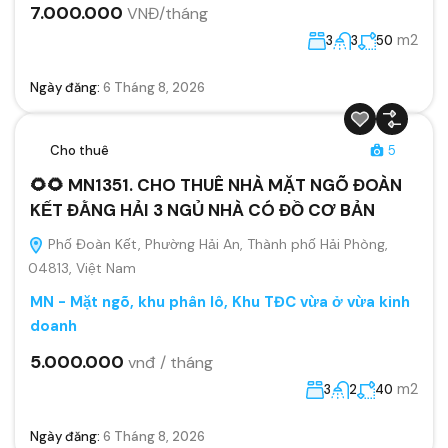
7.000.000
VNĐ/tháng
m2
3
3
50
Ngày đăng:
6 Tháng 8, 2026
Cho thuê
5
🌻🌻 MN1351. CHO THUÊ NHÀ MẶT NGÕ ĐOÀN
KẾT ĐẰNG HẢI 3 NGỦ NHÀ CÓ ĐỒ CƠ BẢN
Phố Đoàn Kết, Phường Hải An, Thành phố Hải Phòng,
04813, Việt Nam
MN - Mặt ngõ, khu phân lô, Khu TĐC vừa ở vừa kinh
doanh
5.000.000
vnđ / tháng
m2
3
2
40
Ngày đăng:
6 Tháng 8, 2026