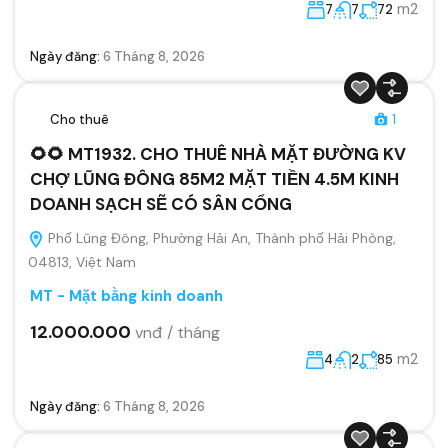
m2
7
7
72
Ngày đăng:
6 Tháng 8, 2026
Cho thuê
1
🌻🌻 MT1932. CHO THUÊ NHÀ MẶT ĐƯỜNG KV
CHỢ LŨNG ĐÔNG 85M2 MẶT TIỀN 4.5M KINH
DOANH SẠCH SẼ CÓ SÂN CỔNG
Phố Lũng Đông, Phường Hải An, Thành phố Hải Phòng,
04813, Việt Nam
MT - Mặt bằng kinh doanh
12.000.000
vnđ / tháng
m2
4
2
85
Ngày đăng:
6 Tháng 8, 2026