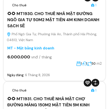
Cho thuê
1
🌻🌻 MT1930. CHO THUÊ NHÀ MẶT ĐƯỜNG
NGÔ GIA TỰ 50M2 MẶT TIỀN 4M KINH DOANH
SẠCH SẼ
Phố Ngô Gia Tự, Phường Hải An, Thành phố Hải Phòng,
04813, Việt Nam
MT - Mặt bằng kinh doanh
6.000.000
vnđ / tháng
m2
1
1
50
Ngày đăng:
6 Tháng 8, 2026
Cho thuê
1
🌻🌻 MT1931. CHO THUÊ NHÀ MẶT CHỢ
ĐƯỜNG MÁNG 150M2 MẶT TIỀN 5M KINH