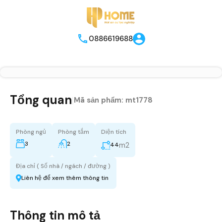
0886619688
Tổng quan
|
Mã sản phẩm:
mt1778
Phòng ngủ
Phòng tắm
Diện tích
3
2
m2
44
Địa chỉ ( Số nhà / ngách / đường )
Liên hệ để xem thêm thông tin
Thông tin mô tả