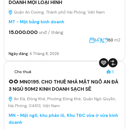
DOANH MỌI LOẠI HÌNH
Quận An Dương, Thành phố Hải Phòng, Việt Nam
MT - Mặt bằng kinh doanh
15.000.000
vnđ / tháng
m2
1
1
150
Ngày đăng:
6 Tháng 8, 2026
Cho thuê
5
🌻🌻 MN0195. CHO THUÊ NHÀ MẶT NGÕ AN ĐÀ
3 NGỦ 50M2 KINH DOANH SẠCH SẼ
An Đà, Đông Khê, Phường Đông Khê, Quận Ngô Quyền,
Hải Phòng, 04813, Việt Nam
MN - Mặt ngõ, khu phân lô, Khu TĐC vừa ở vừa kinh
doanh