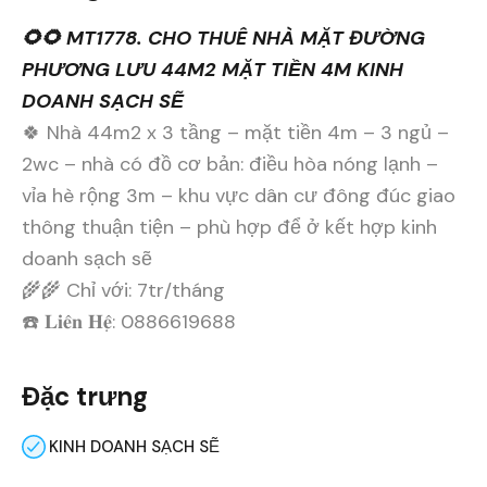
🌻🌻 MT1778. CHO THUÊ NHÀ MẶT ĐƯỜNG
PHƯƠNG LƯU 44M2 MẶT TIỀN 4M KINH
DOANH SẠCH SẼ
🍀 Nhà 44m2 x 3 tầng – mặt tiền 4m – 3 ngủ –
2wc – nhà có đồ cơ bản: điều hòa nóng lạnh –
vỉa hè rộng 3m – khu vực dân cư đông đúc giao
thông thuận tiện – phù hợp để ở kết hợp kinh
doanh sạch sẽ
🌾🌾 Chỉ với: 7tr/tháng
☎️ 𝐋𝐢𝐞̂𝐧 𝐇𝐞̣̂: 0886619688
Đặc trưng
KINH DOANH SẠCH SẼ