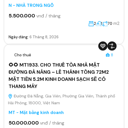
N - NHÀ TRONG NGÕ
5.500.000
vnđ / tháng
m2
2
1
70
Ngày đăng:
6 Tháng 8, 2026
Cho thuê
8
🌻🌻 MT1933. CHO THUÊ TÒA NHÀ MẶT
ĐƯỜNG ĐÀ NẴNG – LÊ THÁNH TÔNG 72M2
MẶT TIỀN 5.2M KINH DOANH SẠCH SẼ CÓ
THANG MÁY
Đường Đà Nẵng, Gia Viên, Phường Gia Viên, Thành phố
Hải Phòng, 18000, Việt Nam
MT - Mặt bằng kinh doanh
50.000.000
vnđ / tháng