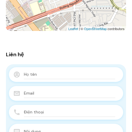
Leaflet
| ©
OpenStreetMap
contributors
Liên hệ