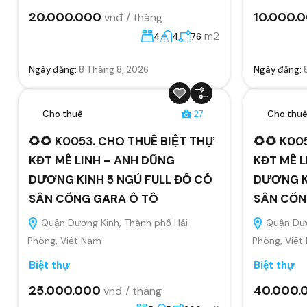
20.000.000
10.000.
vnđ / tháng
m2
4
4
76
Ngày đăng:
8 Tháng 8, 2026
Ngày đăng:
Cho thuê
27
Cho thu
🌻🌻 K0053. CHO THUÊ BIỆT THỰ
🌻🌻 K00
KĐT MÊ LINH – ANH DŨNG
KĐT MÊ L
DƯƠNG KINH 5 NGỦ FULL ĐỒ CÓ
DƯƠNG K
SÂN CỔNG GARA Ô TÔ
SÂN CỔN
Quận Dương Kinh, Thành phố Hải
Quận Dươ
Phòng, Việt Nam
Phòng, Việt
Biệt thự
Biệt thự
25.000.000
40.000.
vnđ / tháng