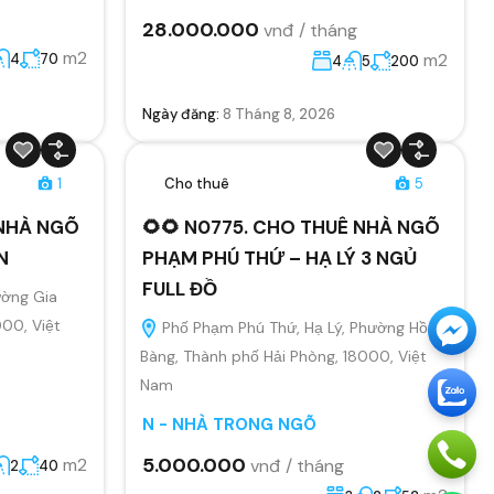
28.000.000
vnđ / tháng
m2
m2
4
70
4
5
200
Ngày đăng:
8 Tháng 8, 2026
1
Cho thuê
5
 NHÀ NGÕ
🌻🌻 N0775. CHO THUÊ NHÀ NGÕ
N
PHẠM PHÚ THỨ – HẠ LÝ 3 NGỦ
FULL ĐỒ
ường Gia
000, Việt
Phố Phạm Phú Thứ, Hạ Lý, Phường Hồng
Bàng, Thành phố Hải Phòng, 18000, Việt
Nam
N - NHÀ TRONG NGÕ
5.000.000
m2
vnđ / tháng
2
40