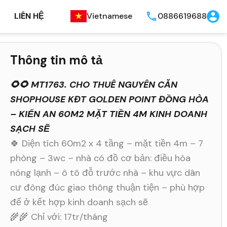
LIÊN HỆ
Vietnamese
0886619688
Thông tin mô tả
🌻🌻 MT1763. CHO THUÊ NGUYÊN CĂN
SHOPHOUSE KĐT GOLDEN POINT ĐỒNG HÒA
– KIẾN AN 60M2 MẶT TIỀN 4M KINH DOANH
SẠCH SẼ
🍀 Diện tích 60m2 x 4 tầng – mặt tiền 4m – 7
phòng – 3wc – nhà có đồ cơ bản: điều hòa
nóng lạnh – ô tô đỗ trước nhà – khu vực dân
cư đông đúc giao thông thuận tiện – phù hợp
để ở kết hợp kinh doanh sạch sẽ
🌾🌾 Chỉ với: 17tr/tháng