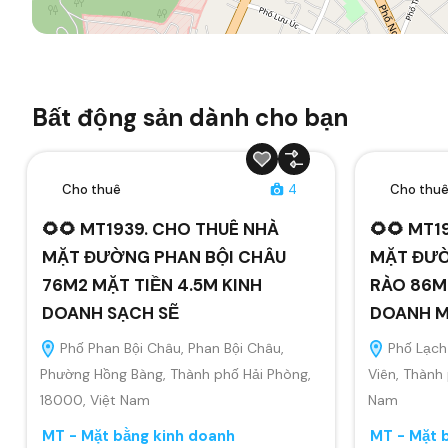
Bất động sản dành cho bạn
Cho thuê
4
Cho thu
🌻🌻 MT1939. CHO THUÊ NHÀ
🌻🌻 MT1
MẶT ĐƯỜNG PHAN BỘI CHÂU
MẶT ĐƯỜ
76M2 MẶT TIỀN 4.5M KINH
RÀO 86M2
DOANH SẠCH SẼ
DOANH MỌ
Phố Phan Bội Châu, Phan Bội Châu,
Phố Lạch 
Phường Hồng Bàng, Thành phố Hải Phòng,
Viên, Thành
18000, Việt Nam
Nam
MT - Mặt bằng kinh doanh
MT - Mặt 