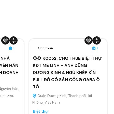
1
Cho thuê
1
Ê NHÀ
🌻🌻 K0052. CHO THUÊ BIỆT THỰ
YÊN HÃN
KĐT MÊ LINH – ANH DŨNG
NH DOANH
DƯƠNG KINH 4 NGỦ KHÉP KÍN
FULL ĐỒ CÓ SÂN CỔNG GARA Ô
TÔ
Nguyên Hãn,
i Phòng,
Quận Dương Kinh, Thành phố Hải
Phòng, Việt Nam
Biệt thự