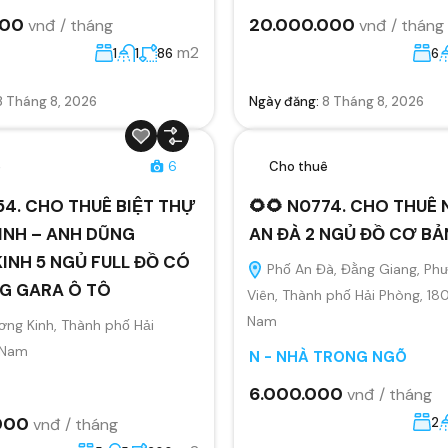
000
20.000.000
vnđ / tháng
vnđ / tháng
m2
1
1
86
6
8 Tháng 8, 2026
Ngày đăng:
8 Tháng 8, 2026
ê
6
Cho thuê
54. CHO THUÊ BIỆT THỰ
🌻🌻 N0774. CHO THUÊ
INH – ANH DŨNG
AN ĐÀ 2 NGỦ ĐỒ CƠ BẢ
INH 5 NGỦ FULL ĐỒ CÓ
Phố An Đà, Đằng Giang, Ph
G GARA Ô TÔ
Viên, Thành phố Hải Phòng, 18
Nam
ng Kinh, Thành phố Hải
 Nam
N - NHÀ TRONG NGÕ
6.000.000
vnđ / tháng
000
vnđ / tháng
2