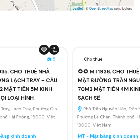
Leaflet
| ©
OpenStreetMap
contributors
ê
5
Cho thuê
935. CHO THUÊ NHÀ
🌻🌻 MT1936. CHO THU
NG LẠCH TRAY – CẦU
MẶT ĐƯỜNG TRẦN NGU
 MẶT TIỀN 5M KINH
70M2 MẶT TIỀN 4M KI
I LOẠI HÌNH
SẠCH SẼ
Tray, Lạch Tray, Phường Gia
Phố Trần Nguyên Hãn, Trần 
 phố Hải Phòng, 18000, Việt
Phường Lê Chân, Thành phố Hả
18000, Việt Nam
bằng kinh doanh
MT - Mặt bằng kinh doanh