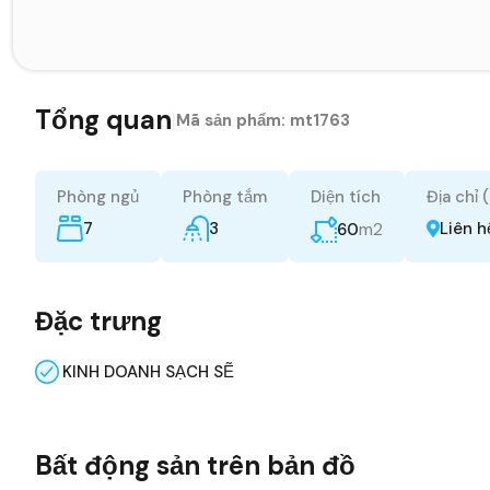
Tổng quan
|
Mã sản phẩm:
mt1763
Phòng ngủ
Phòng tắm
Diện tích
Địa chỉ 
7
3
m2
Liên h
60
Đặc trưng
KINH DOANH SẠCH SẼ
Bất động sản trên bản đồ