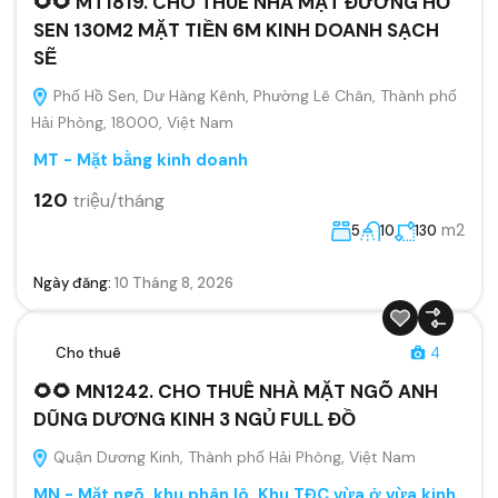
🌻🌻 MT1819. CHO THUÊ NHÀ MẶT ĐƯỜNG HỒ
SEN 130M2 MẶT TIỀN 6M KINH DOANH SẠCH
SẼ
Phố Hồ Sen, Dư Hàng Kênh, Phường Lê Chân, Thành phố
Hải Phòng, 18000, Việt Nam
MT - Mặt bằng kinh doanh
120
triệu/tháng
m2
5
10
130
Ngày đăng:
10 Tháng 8, 2026
Cho thuê
4
🌻🌻 MN1242. CHO THUÊ NHÀ MẶT NGÕ ANH
DŨNG DƯƠNG KINH 3 NGỦ FULL ĐỒ
Quận Dương Kinh, Thành phố Hải Phòng, Việt Nam
MN - Mặt ngõ, khu phân lô, Khu TĐC vừa ở vừa kinh