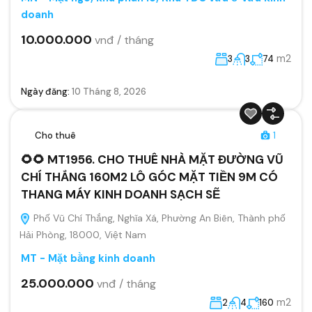
doanh
10.000.000
vnđ / tháng
m2
3
3
74
Ngày đăng:
10 Tháng 8, 2026
Cho thuê
1
🌻🌻 MT1956. CHO THUÊ NHÀ MẶT ĐƯỜNG VŨ
CHÍ THẮNG 160M2 LÔ GÓC MẶT TIỀN 9M CÓ
THANG MÁY KINH DOANH SẠCH SẼ
Phố Vũ Chí Thắng, Nghĩa Xá, Phường An Biên, Thành phố
Hải Phòng, 18000, Việt Nam
MT - Mặt bằng kinh doanh
25.000.000
vnđ / tháng
m2
2
4
160