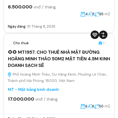
6.500.000
vnđ / tháng
m2
4
5
65
Ngày đăng:
10 Tháng 8, 2026
Cho thuê
1
🌻🌻 MT1957. CHO THUÊ NHÀ MẶT ĐƯỜNG
HOÀNG MINH THẢO 50M2 MẶT TIỀN 4.5M KINH
DOANH SẠCH SẼ
Phố Hoàng Minh Thảo, Dư Hàng Kênh, Phường Lê Chân,
Thành phố Hải Phòng, 18000, Việt Nam
MT - Mặt bằng kinh doanh
17.000.000
vnđ / tháng
m2
6
6
50