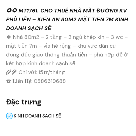
🌻🌻 MT1761. CHO THUÊ NHÀ MẶT ĐƯỜNG KV
PHÙ LIỄN – KIẾN AN 80M2 MẶT TIỀN 7M KINH
DOANH SẠCH SẼ
🍀 Nhà 80m2 – 2 tầng – 2 ngủ khép kín – 3 wc –
mặt tiền 7m – vỉa hè rộng – khu vực dân cư
đông đúc giao thông thuận tiện – phù hợp để ở
kết hợp kinh doanh sạch sẽ
🌾🌾 Chỉ với: 15tr/tháng
☎️ 𝐋𝐢𝐞̂𝐧 𝐇𝐞̣̂: 0886619688
Đặc trưng
KINH DOANH SẠCH SẼ