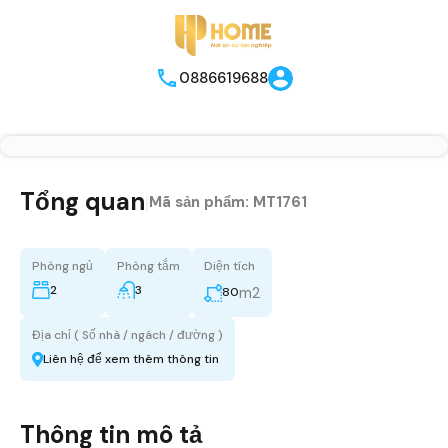
0886619688
Tổng quan
|
Mã sản phẩm:
MT1761
Phòng ngủ
Phòng tắm
Diện tích
2
3
m2
80
Địa chỉ ( Số nhà / ngách / đường )
Liên hệ để xem thêm thông tin
Thông tin mô tả