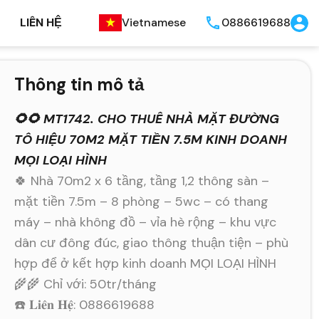
LIÊN HỆ
Vietnamese
0886619688
Thông tin mô tả
🌻🌻 MT1742. CHO THUÊ NHÀ MẶT ĐƯỜNG
TÔ HIỆU 70M2 MẶT TIỀN 7.5M KINH DOANH
MỌI LOẠI HÌNH
🍀 Nhà 70m2 x 6 tầng, tầng 1,2 thông sàn –
mặt tiền 7.5m – 8 phòng – 5wc – có thang
máy – nhà không đồ – vỉa hè rộng – khu vực
dân cư đông đúc, giao thông thuận tiện – phù
hợp để ở kết hợp kinh doanh MỌI LOẠI HÌNH
🌾🌾 Chỉ với: 50tr/tháng
☎️ 𝐋𝐢𝐞̂𝐧 𝐇𝐞̣̂: 0886619688