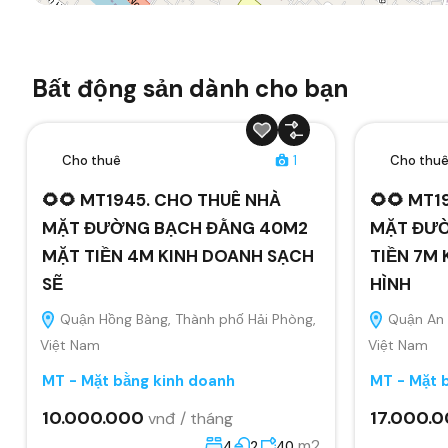
Bất động sản dành cho bạn
Cho thuê
1
Cho thu
🌻🌻 MT1945. CHO THUÊ NHÀ
🌻🌻 MT1
MẶT ĐƯỜNG BẠCH ĐẰNG 40M2
MẶT ĐƯỜ
MẶT TIỀN 4M KINH DOANH SẠCH
TIỀN 7M 
SẼ
HÌNH
Quận Hồng Bàng, Thành phố Hải Phòng,
Quận An 
Việt Nam
Việt Nam
MT - Mặt bằng kinh doanh
MT - Mặt 
10.000.000
17.000.
vnđ / tháng
m2
4
2
40