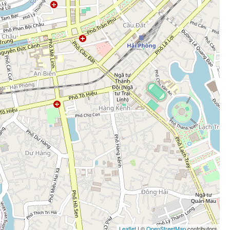
Leaflet
| ©
OpenStreetMap
contributors