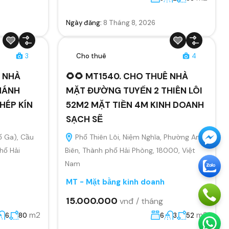
Ngày đăng:
8 Tháng 8, 2026
3
Cho thuê
4
Ê NHÀ
🌻🌻 MT1540. CHO THUÊ NHÀ
HÁNH
MẶT ĐƯỜNG TUYẾN 2 THIÊN LÔI
HÉP KÍN
52M2 MẶT TIỀN 4M KINH DOANH
SẠCH SẼ
ố Ga), Cầu
Phố Thiên Lôi, Niệm Nghĩa, Phường An
hố Hải
Biên, Thành phố Hải Phòng, 18000, Việt
Nam
MT - Mặt bằng kinh doanh
15.000.000
vnđ / tháng
m2
m2
6
80
6
3
52