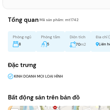
Tổng quan
|
Mã sản phẩm:
mt1742
Phòng ngủ
Phòng tắm
Diện tích
Địa chỉ 
8
5
m2
Liên h
70
Đặc trưng
KINH DOANH MỌI LOẠI HÌNH
Bất động sản trên bản đồ