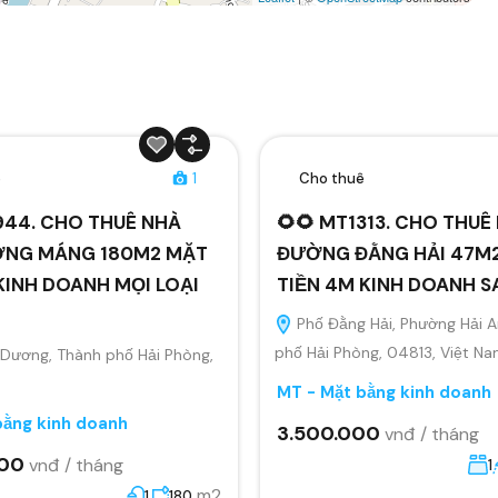
ê
1
Cho thuê
944. CHO THUÊ NHÀ
🌻🌻 MT1313. CHO THU
NG MÁNG 180M2 MẶT
ĐƯỜNG ĐẰNG HẢI 47M
KINH DOANH MỌI LOẠI
TIỀN 4M KINH DOANH S
Phố Đằng Hải, Phường Hải A
phố Hải Phòng, 04813, Việt N
Dương, Thành phố Hải Phòng,
MT - Mặt bằng kinh doanh
bằng kinh doanh
3.500.000
vnđ / tháng
000
vnđ / tháng
1
m2
1
180