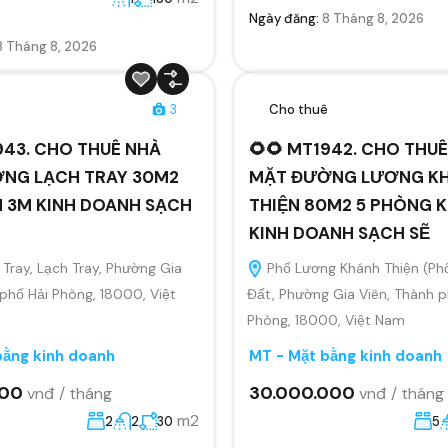
Ngày đăng:
8 Tháng 8, 2026
8 Tháng 8, 2026
ê
3
Cho thuê
943. CHO THUÊ NHÀ
🌻🌻 MT1942. CHO THU
NG LẠCH TRAY 30M2
MẶT ĐƯỜNG LƯƠNG K
N 3M KINH DOANH SẠCH
THIỆN 80M2 5 PHÒNG K
KINH DOANH SẠCH SẼ
Tray, Lạch Tray, Phường Gia
Phố Lương Khánh Thiện (Ph
 phố Hải Phòng, 18000, Việt
Đất, Phường Gia Viên, Thành p
Phòng, 18000, Việt Nam
bằng kinh doanh
MT - Mặt bằng kinh doanh
000
30.000.000
vnđ / tháng
vnđ / tháng
m2
2
2
30
5