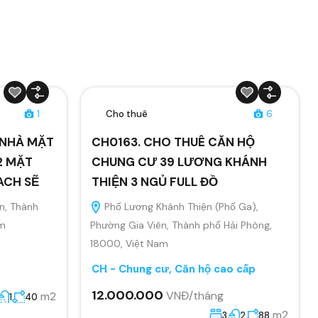
1
Cho thuê
6
Ê NHÀ MẶT
CH0163. CHO THUÊ CĂN HỘ
2 MẶT
CHUNG CƯ 39 LƯƠNG KHÁNH
ACH SẼ
THIỆN 3 NGỦ FULL ĐỒ
n, Thành
Phố Lương Khánh Thiện (Phố Ga),
am
Phường Gia Viên, Thành phố Hải Phòng,
18000, Việt Nam
CH - Chung cư, Căn hộ cao cấp
12.000.000
VNĐ/tháng
m2
1
40
m2
3
2
88