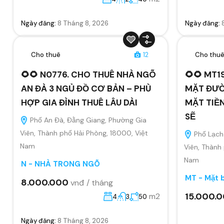
Ngày đăng:
8 Tháng 8, 2026
Ngày đăng:
Cho thuê
12
Cho thu
🌻🌻 N0776. CHO THUÊ NHÀ NGÕ
🌻🌻 MT1
AN ĐÀ 3 NGỦ ĐỒ CƠ BẢN – PHÙ
MẶT ĐƯỜ
HỢP GIA ĐÌNH THUÊ LÂU DÀI
MẶT TIỀ
SẼ
Phố An Đà, Đằng Giang, Phường Gia
Viên, Thành phố Hải Phòng, 18000, Việt
Phố Lạch 
Nam
Viên, Thành
Nam
N - NHÀ TRONG NGÕ
MT - Mặt 
8.000.000
vnđ / tháng
15.000.
m2
4
3
50
Ngày đăng:
8 Tháng 8, 2026