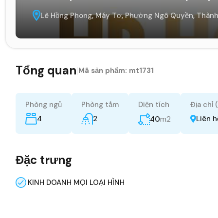
Lê Hồng Phong, Máy Tơ, Phường Ngô Quyền, Thành
Tổng quan
|
Mã sản phẩm:
mt1731
Phòng ngủ
Phòng tắm
Diện tích
Địa chỉ 
4
2
m2
Liên 
40
Đặc trưng
KINH DOANH MỌI LOẠI HÌNH