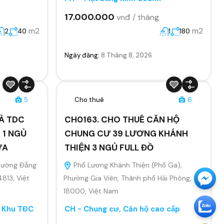
17.000.000
vnđ / tháng
m2
m2
2
40
1
180
Ngày đăng:
8 Tháng 8, 2026
5
Cho thuê
6
À TDC
CH0163. CHO THUÊ CĂN HỘ
 1 NGỦ
CHUNG CƯ 39 LƯƠNG KHÁNH
ỬA
THIỆN 3 NGỦ FULL ĐỒ
Phường Đằng
Phố Lương Khánh Thiện (Phố Ga),
4813, Việt
Phường Gia Viên, Thành phố Hải Phòng,
18000, Việt Nam
, Khu TĐC
CH - Chung cư, Căn hộ cao cấp