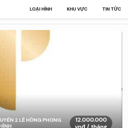
LOẠI HÌNH
KHU VỰC
TIN TỨC
12.000.000
TUYẾN 2 LÊ HỒNG PHONG
HÌNH
vnđ / tháng