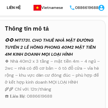
LIÊN HỆ
Vietnamese
0886619688
Thông tin mô tả
🌻🌻 MT1731. CHO THUÊ NHÀ MẶT ĐƯỜNG
TUYẾN 2 LÊ HỒNG PHONG 40M2 MẶT TIỀN
4M KINH DOANH MỌI LOẠI HÌNH
🍀 Nhà 40m2 x 3 tầng – mặt tiền 4m – 4 ngủ –
2wc – nhà có đồ cơ bản – ô tô đỗ cửa – vỉa hè
rộng – khu vực dân cư đông đúc – phù hợp để
ở kết hợp kinh doanh MỌI LOẠI HÌNH
🌾🌾 Chỉ với: 12tr/tháng
☎️ 𝐋𝐢𝐞̂𝐧 𝐇𝐞̣̂: 0886619688