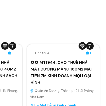
1
Cho thuê
1
Ê NHÀ
🌻🌻 MT1944. CHO THUÊ NHÀ
NG 40M2
MẶT ĐƯỜNG MÁNG 180M2 MẶT
ANH SẠCH
TIỀN 7M KINH DOANH MỌI LOẠI
HÌNH
 Hải Phòng,
Quận An Dương, Thành phố Hải Phòng,
Việt Nam
MT - Mặt bằng kinh doanh