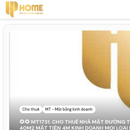
Cho thuê
MT - Mặt bằng kinh doanh
🌻🌻 MT1731. CHO THUÊ NHÀ MẶT ĐƯỜNG 
40M2 MẶT TIỀN 4M KINH DOANH MỌI LOẠI 