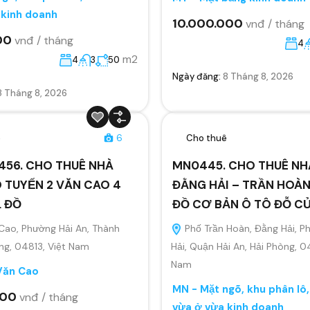
 kinh doanh
10.000.000
vnđ / tháng
00
vnđ / tháng
4
m2
4
3
50
Ngày đăng:
8 Tháng 8, 2026
8 Tháng 8, 2026
ê
6
Cho thuê
456. CHO THUÊ NHÀ
MN0445. CHO THUÊ NH
 TUYẾN 2 VĂN CAO 4
ĐẰNG HẢI – TRẦN HOÀN
L ĐỒ
ĐỒ CƠ BẢN Ô TÔ ĐỖ C
Cao, Phường Hải An, Thành
Phố Trần Hoàn, Đằng Hải, 
ng, 04813, Việt Nam
Hải, Quận Hải An, Hải Phòng, 0
Nam
Văn Cao
MN - Mặt ngõ, khu phân lô
000
vnđ / tháng
vừa ở vừa kinh doanh