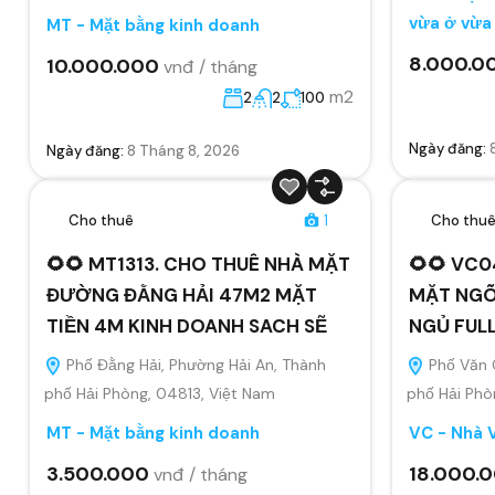
vừa ở vừa
MT - Mặt bằng kinh doanh
8.000.0
10.000.000
vnđ / tháng
m2
2
2
100
Ngày đăng:
Ngày đăng:
8 Tháng 8, 2026
Cho thuê
1
Cho thu
🌻🌻 MT1313. CHO THUÊ NHÀ MẶT
🌻🌻 VC0
ĐƯỜNG ĐẰNG HẢI 47M2 MẶT
MẶT NGÕ
TIỀN 4M KINH DOANH SACH SẼ
NGỦ FUL
Phố Đằng Hải, Phường Hải An, Thành
Phố Văn 
phố Hải Phòng, 04813, Việt Nam
phố Hải Phò
MT - Mặt bằng kinh doanh
VC - Nhà 
3.500.000
18.000.
vnđ / tháng