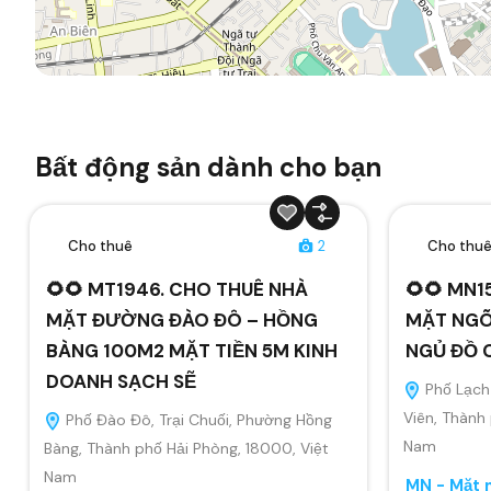
Bất động sản dành cho bạn
Cho thuê
2
Cho thu
🌻🌻 MT1946. CHO THUÊ NHÀ
🌻🌻 MN1
MẶT ĐƯỜNG ĐÀO ĐÔ – HỒNG
MẶT NGÕ
BÀNG 100M2 MẶT TIỀN 5M KINH
NGỦ ĐỒ 
DOANH SẠCH SẼ
Phố Lạch 
Viên, Thành
Phố Đào Đô, Trại Chuối, Phường Hồng
Nam
Bàng, Thành phố Hải Phòng, 18000, Việt
Nam
MN - Mặt n