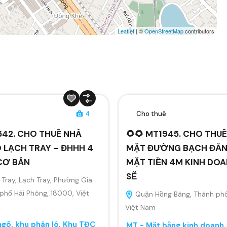
Leaflet
| ©
OpenStreetMap
contributors
ê
4
Cho thuê
542. CHO THUÊ NHÀ
🌻🌻 MT1945. CHO THU
 LẠCH TRAY – ĐHHH 4
MẶT ĐƯỜNG BẠCH ĐẰ
CƠ BẢN
MẶT TIỀN 4M KINH DO
SẼ
Tray, Lạch Tray, Phường Gia
 phố Hải Phòng, 18000, Việt
Quận Hồng Bàng, Thành phố
Việt Nam
gõ, khu phân lô, Khu TĐC
MT - Mặt bằng kinh doanh