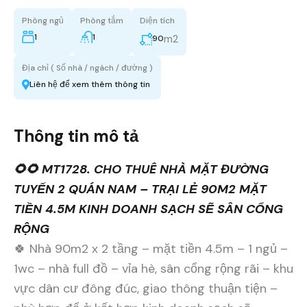
Phòng ngủ
Phòng tắm
Diện tích
1
1
m2
90
Địa chỉ ( Số nhà / ngách / đường )
Liên hệ để xem thêm thông tin
Thông tin mô tả
🌻🌻 MT1728. CHO THUÊ NHÀ MẶT ĐƯỜNG
TUYẾN 2 QUÁN NAM – TRẠI LẺ 90M2 MẶT
TIỀN 4.5M KINH DOANH SẠCH SẼ SÂN CỔNG
RỘNG
🍀 Nhà 90m2 x 2 tầng – mặt tiền 4.5m – 1 ngủ –
1wc – nhà full đồ – vỉa hè, sân cổng rộng rãi – khu
vực dân cư đông đúc, giao thông thuận tiện –