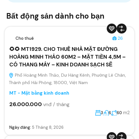
Bất động sản dành cho bạn
Cho thuê
26
🌻🌻 MT1929. CHO THUÊ NHÀ MẶT ĐƯỜNG
HOÀNG MINH THẢO 60M2 – MẶT TIỀN 4,5M –
CÓ THANG MÁY – KINH DOANH SẠCH SẼ
Phố Hoàng Minh Thảo, Dư Hàng Kênh, Phường Lê Chân,
Thành phố Hải Phòng, 18000, Việt Nam
MT - Mặt bằng kinh doanh
26.000.000
vnđ / tháng
m2
3
6
60
Ngày đăng:
5 Tháng 8, 2026