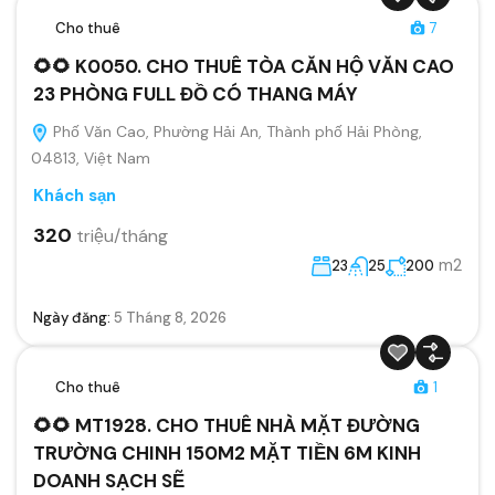
Cho thuê
7
🌻🌻 K0050. CHO THUÊ TÒA CĂN HỘ VĂN CAO
23 PHÒNG FULL ĐỒ CÓ THANG MÁY
Phố Văn Cao, Phường Hải An, Thành phố Hải Phòng,
04813, Việt Nam
Khách sạn
320
triệu/tháng
m2
23
25
200
Ngày đăng:
5 Tháng 8, 2026
Cho thuê
1
🌻🌻 MT1928. CHO THUÊ NHÀ MẶT ĐƯỜNG
TRƯỜNG CHINH 150M2 MẶT TIỀN 6M KINH
DOANH SẠCH SẼ