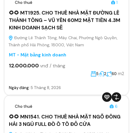
Cho thuê
1
🌻🌻 MT1925. CHO THUÊ NHÀ MẶT ĐƯỜNG LÊ
THÁNH TÔNG – VŨ YÊN 60M2 MẶT TIỀN 4.3M
KINH DOANH SẠCH SẼ
Đường Lê Thánh Tông, Máy Chai, Phường Ngô Quyền,
Thành phố Hải Phòng, 18000, Việt Nam
MT - Mặt bằng kinh doanh
12.000.000
vnđ / tháng
m2
5
2
60
Ngày đăng:
5 Tháng 8, 2026
Cho thuê
6
🌻🌻 MN1541. CHO THUÊ NHÀ MẶT NGÕ ĐÔNG
HẢI 3 NGỦ FULL ĐỒ Ô TÔ ĐỖ CỬA