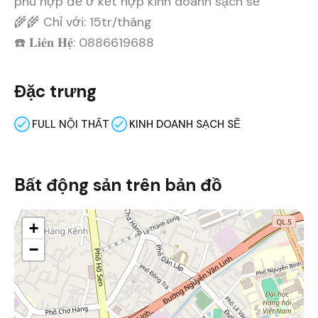
phù hợp để ở kết hợp kinh doanh sạch sẽ
🌾🌾 Chỉ với: 15tr/tháng
☎️ 𝐋𝐢𝐞̂𝐧 𝐇𝐞̣̂: 0886619688
Đặc trưng
FULL NỘI THẤT
KINH DOANH SẠCH SẼ
Bất động sản trên bản đồ
+
−