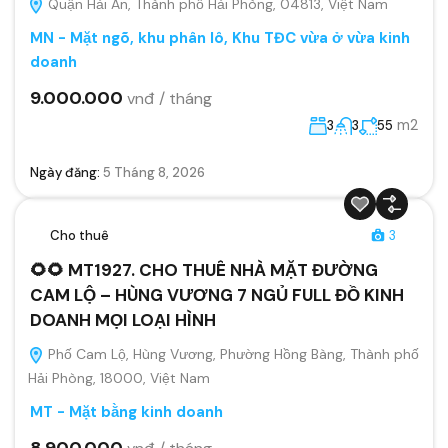
Quận Hải An, Thành phố Hải Phòng, 04813, Việt Nam
MN - Mặt ngõ, khu phân lô, Khu TĐC vừa ở vừa kinh
doanh
9.000.000
vnđ / tháng
m2
3
3
55
Ngày đăng:
5 Tháng 8, 2026
Cho thuê
3
🌻🌻 MT1927. CHO THUÊ NHÀ MẶT ĐƯỜNG
CAM LỘ – HÙNG VƯƠNG 7 NGỦ FULL ĐỒ KINH
DOANH MỌI LOẠI HÌNH
Phố Cam Lộ, Hùng Vương, Phường Hồng Bàng, Thành phố
Hải Phòng, 18000, Việt Nam
MT - Mặt bằng kinh doanh
8.900.000
vnđ / tháng