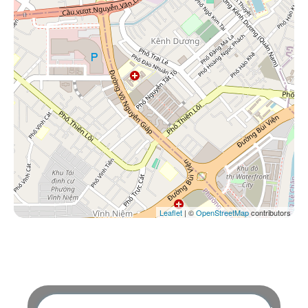
Leaflet
| ©
OpenStreetMap
contributors