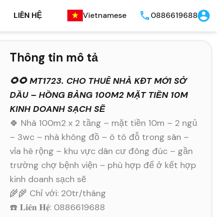
LIÊN HỆ
Vietnamese
0886619688
Thông tin mô tả
🌻🌻 MT1723. CHO THUÊ NHÀ KĐT MỚI SỞ
DẦU – HỒNG BÀNG 100M2 MẶT TIỀN 10M
KINH DOANH SẠCH SẼ
🍀 Nhà 100m2 x 2 tầng – mặt tiền 10m – 2 ngủ
– 3wc – nhà không đồ – ô tô đỗ trong sân –
vỉa hè rộng – khu vực dân cư đông đúc – gần
trường chợ bệnh viện – phù hợp để ở kết hợp
kinh doanh sạch sẽ
🌾🌾 Chỉ với: 20tr/tháng
☎️ 𝐋𝐢𝐞̂𝐧 𝐇𝐞̣̂: 0886619688