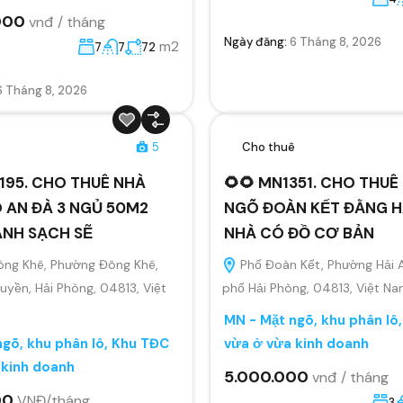
000
vnđ / tháng
Ngày đăng:
6 Tháng 8, 2026
m2
7
7
72
6 Tháng 8, 2026
ê
5
Cho thuê
195. CHO THUÊ NHÀ
🌻🌻 MN1351. CHO THU
 AN ĐÀ 3 NGỦ 50M2
NGÕ ĐOÀN KẾT ĐẰNG H
ANH SẠCH SẼ
NHÀ CÓ ĐỒ CƠ BẢN
ông Khê, Phường Đông Khê,
Phố Đoàn Kết, Phường Hải 
yền, Hải Phòng, 04813, Việt
phố Hải Phòng, 04813, Việt N
MN - Mặt ngõ, khu phân lô
gõ, khu phân lô, Khu TĐC
vừa ở vừa kinh doanh
 kinh doanh
5.000.000
vnđ / tháng
00
VNĐ/tháng
3