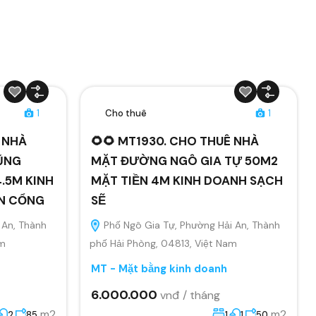
1
Cho thuê
1
Ê NHÀ
🌻🌻 MT1930. CHO THUÊ NHÀ
ŨNG
MẶT ĐƯỜNG NGÔ GIA TỰ 50M2
.5M KINH
MẶT TIỀN 4M KINH DOANH SẠCH
ÂN CỔNG
SẼ
 An, Thành
Phố Ngô Gia Tự, Phường Hải An, Thành
am
phố Hải Phòng, 04813, Việt Nam
MT - Mặt bằng kinh doanh
6.000.000
vnđ / tháng
m2
m2
2
85
1
1
50