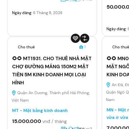
50.000.
Ngày đăng:
6 Tháng 8, 2026
Ngày đăng:
Cho thuê
1
Cho thu
🌻🌻 MT1931. CHO THUÊ NHÀ MẶT
🌻🌻 MN0
CHỢ ĐƯỜNG MÁNG 150M2 MẶT
MẶT NGÕ
TIỀN 5M KINH DOANH MỌI LOẠI
KINH DO
HÌNH
An Đà, Đ
Quận Ngô Qu
Quận An Dương, Thành phố Hải Phòng,
Nam
Việt Nam
MN - Mặt n
MT - Mặt bằng kinh doanh
vừa ở vừa
15.000.000
vnđ / tháng
7.000.0