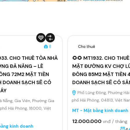
ê
8
Cho thuê
933. CHO THUÊ TÒA NHÀ
🌻🌻 MT1932. CHO THU
NG ĐÀ NẴNG – LÊ
MẶT ĐƯỜNG KV CHỢ L
ÔNG 72M2 MẶT TIỀN
ĐÔNG 85M2 MẶT TIỀN 4
H DOANH SẠCH SẼ CÓ
DOANH SẠCH SẼ CÓ S
MÁY
Phố Lũng Đông, Phường Hải
phố Hải Phòng, 04813, Việt N
 Nẵng, Gia Viên, Phường Gia
 phố Hải Phòng, 18000, Việt
MT - Mặt bằng kinh doanh
12.000.000
vnđ / tháng
bằng kinh doanh
4