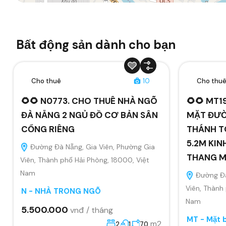
Bất động sản dành cho bạn
Cho thuê
10
Cho thu
🌻🌻 N0773. CHO THUÊ NHÀ NGÕ
🌻🌻 MT1
ĐÀ NẴNG 2 NGỦ ĐỒ CƠ BẢN SÂN
MẶT ĐƯỜ
CỔNG RIÊNG
THÁNH T
5.2M KIN
Đường Đà Nẵng, Gia Viên, Phường Gia
THANG 
Viên, Thành phố Hải Phòng, 18000, Việt
Nam
Đường Đà
Viên, Thành
N - NHÀ TRONG NGÕ
Nam
5.500.000
vnđ / tháng
MT - Mặt 
m2
2
1
70