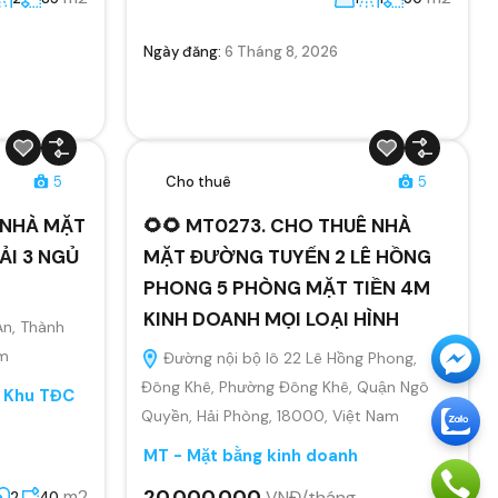
Ngày đăng:
6 Tháng 8, 2026
5
Cho thuê
5
Ê NHÀ MẶT
🌻🌻 MT0273. CHO THUÊ NHÀ
ẢI 3 NGỦ
MẶT ĐƯỜNG TUYẾN 2 LÊ HỒNG
PHONG 5 PHÒNG MẶT TIỀN 4M
KINH DOANH MỌI LOẠI HÌNH
An, Thành
am
Đường nội bộ lô 22 Lê Hồng Phong,
Đông Khê, Phường Đông Khê, Quận Ngô
, Khu TĐC
Quyền, Hải Phòng, 18000, Việt Nam
MT - Mặt bằng kinh doanh
20.000.000
m2
VNĐ/tháng
2
40