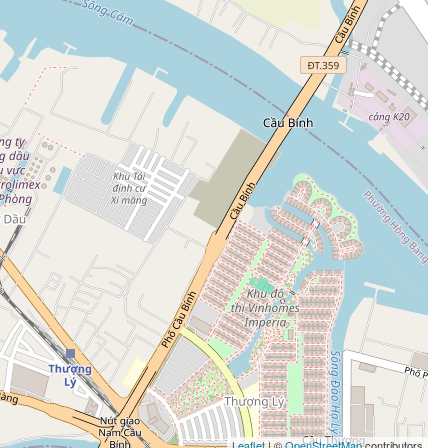
Leaflet
| ©
OpenStreetMap
contributors