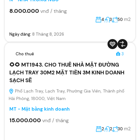
8.000.000
vnđ / tháng
m2
4
3
50
Ngày đăng:
8 Tháng 8, 2026
Cho thuê
3
🌻🌻 MT1943. CHO THUÊ NHÀ MẶT ĐƯỜNG
LẠCH TRAY 30M2 MẶT TIỀN 3M KINH DOANH
SẠCH SẼ
Phố Lạch Tray, Lạch Tray, Phường Gia Viên, Thành phố
Hải Phòng, 18000, Việt Nam
MT - Mặt bằng kinh doanh
15.000.000
vnđ / tháng
m2
2
2
30