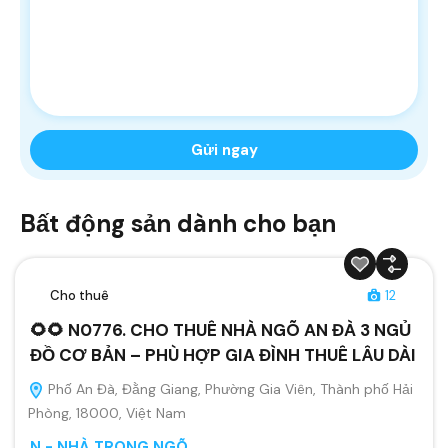
Bất động sản dành cho bạn
Cho thuê
12
🌻🌻 N0776. CHO THUÊ NHÀ NGÕ AN ĐÀ 3 NGỦ
ĐỒ CƠ BẢN – PHÙ HỢP GIA ĐÌNH THUÊ LÂU DÀI
Phố An Đà, Đằng Giang, Phường Gia Viên, Thành phố Hải
Phòng, 18000, Việt Nam
N - NHÀ TRONG NGÕ