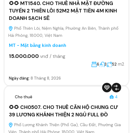
🌻🌻 MT1540. CHO THUÊ NHÀ MẶT ĐƯỜNG
TUYẾN 2 THIÊN LÔI 52M2 MẶT TIỀN 4M KINH
DOANH SẠCH SẼ
Phố Thiên Lôi, Niệm Nghĩa, Phường An Biên, Thành phố
Hải Phòng, 18000, Việt Nam
MT - Mặt bằng kinh doanh
15.000.000
vnđ / tháng
m2
6
3
52
Ngày đăng:
8 Tháng 8, 2026
Cho thuê
4
🌻🌻 CH0507. CHO THUÊ CĂN HỘ CHUNG CƯ
39 LƯƠNG KHÁNH THIỆN 2 NGỦ FULL ĐỒ
Phố Lương Khánh Thiện (Phố Ga), Cầu Đất, Phường Gia
Viên, Thành phố Hải Phòng, 18000, Việt Nam