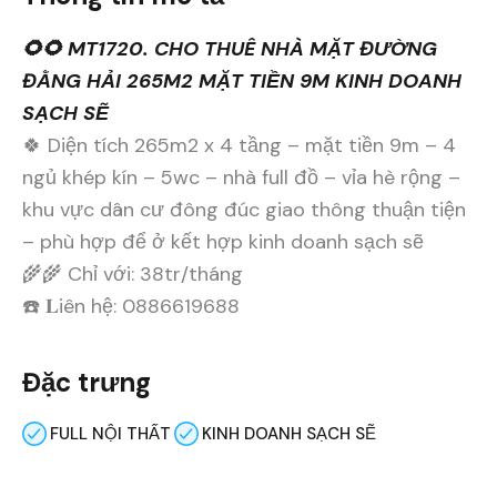
🌻🌻 MT1720. CHO THUÊ NHÀ MẶT ĐƯỜNG
ĐẰNG HẢI 265M2 MẶT TIỀN 9M KINH DOANH
SẠCH SẼ
🍀 Diện tích 265m2 x 4 tầng – mặt tiền 9m – 4
ngủ khép kín – 5wc – nhà full đồ – vỉa hè rộng –
khu vực dân cư đông đúc giao thông thuận tiện
– phù hợp để ở kết hợp kinh doanh sạch sẽ
🌾🌾 Chỉ với: 38tr/tháng
☎️ 𝐋iên hệ: 0886619688
Đặc trưng
FULL NỘI THẤT
KINH DOANH SẠCH SẼ