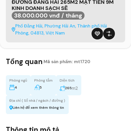
ĐƯỜNG ĐẰNG HẢI 265M2 MẶT TIỀN 9M
KINH DOANH SẠCH SẼ
38.000.000 vnđ / tháng
Phố Đằng Hải, Phường Hải An, Thành phố Hải
Phòng, 04813, Việt Nam
Tổng quan
|
Mã sản phẩm:
mt1720
Phòng ngủ
Phòng tắm
Diện tích
4
5
m2
265
Địa chỉ ( Số nhà / ngách / đường )
Liên hệ để xem thêm thông tin
Thông tin mô tả