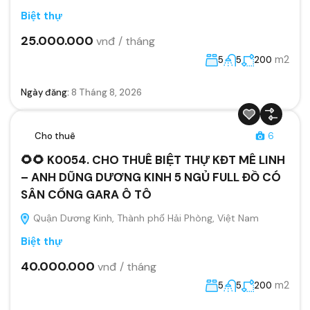
Biệt thự
25.000.000
vnđ / tháng
m2
5
5
200
Ngày đăng:
8 Tháng 8, 2026
Cho thuê
6
🌻🌻 K0054. CHO THUÊ BIỆT THỰ KĐT MÊ LINH
– ANH DŨNG DƯƠNG KINH 5 NGỦ FULL ĐỒ CÓ
SÂN CỔNG GARA Ô TÔ
Quận Dương Kinh, Thành phố Hải Phòng, Việt Nam
Biệt thự
40.000.000
vnđ / tháng
m2
5
5
200