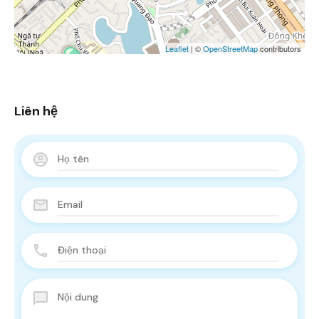
Leaflet
| ©
OpenStreetMap
contributors
Liên hệ