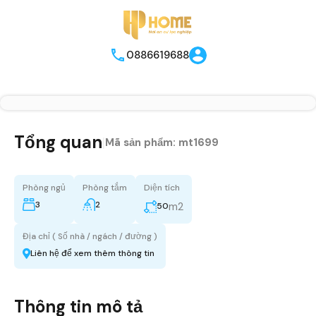
0886619688
Tổng quan
|
Mã sản phẩm:
mt1699
Phòng ngủ
Phòng tắm
Diện tích
3
2
m2
50
Địa chỉ ( Số nhà / ngách / đường )
Liên hệ để xem thêm thông tin
Thông tin mô tả