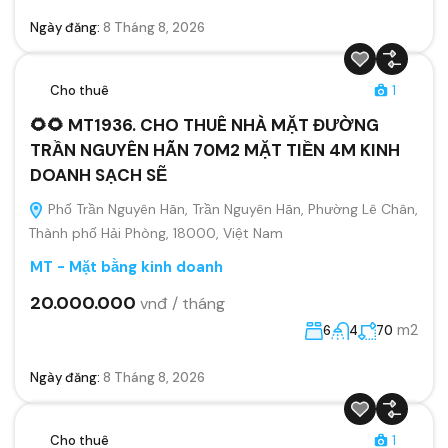
Ngày đăng:
8 Tháng 8, 2026
Cho thuê
1
🌻🌻 MT1936. CHO THUÊ NHÀ MẶT ĐƯỜNG
TRẦN NGUYÊN HÃN 70M2 MẶT TIỀN 4M KINH
DOANH SẠCH SẼ
Phố Trần Nguyên Hãn, Trần Nguyên Hãn, Phường Lê Chân,
Thành phố Hải Phòng, 18000, Việt Nam
MT - Mặt bằng kinh doanh
20.000.000
vnđ / tháng
m2
6
4
70
Ngày đăng:
8 Tháng 8, 2026
Cho thuê
1