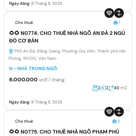
Ngày đăng:
8 Tháng 8, 2026
Cho thuê
1
🌻🌻 N0774. CHO THUÊ NHÀ NGÕ AN ĐÀ 2 NGỦ
ĐỒ CƠ BẢN
Phố An Đà, Đằng Giang, Phường Gia Viên, Thành phố Hải
Phòng, 18000, Việt Nam
N - NHÀ TRONG NGÕ
6.000.000
vnđ / tháng
m2
2
2
40
Ngày đăng:
8 Tháng 8, 2026
Cho thuê
5
🌻🌻 N0775. CHO THUÊ NHÀ NGÕ PHẠM PHÚ