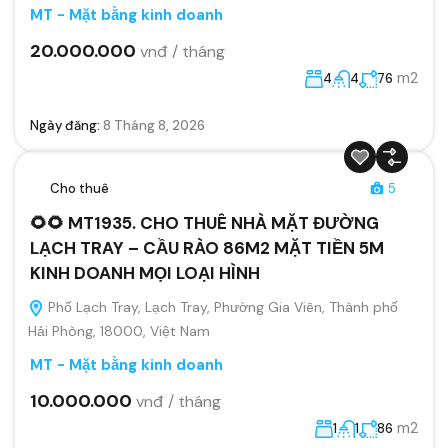
MT - Mặt bằng kinh doanh
20.000.000
vnđ / tháng
m2
4
4
76
Ngày đăng:
8 Tháng 8, 2026
Cho thuê
5
🌻🌻 MT1935. CHO THUÊ NHÀ MẶT ĐƯỜNG
LẠCH TRAY – CẦU RÀO 86M2 MẶT TIỀN 5M
KINH DOANH MỌI LOẠI HÌNH
Phố Lạch Tray, Lạch Tray, Phường Gia Viên, Thành phố
Hải Phòng, 18000, Việt Nam
MT - Mặt bằng kinh doanh
10.000.000
vnđ / tháng
m2
1
1
86