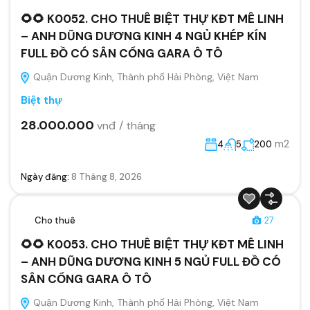
🌻🌻 K0052. CHO THUÊ BIỆT THỰ KĐT MÊ LINH
– ANH DŨNG DƯƠNG KINH 4 NGỦ KHÉP KÍN
FULL ĐỒ CÓ SÂN CỔNG GARA Ô TÔ
Quận Dương Kinh, Thành phố Hải Phòng, Việt Nam
Biệt thự
28.000.000
vnđ / tháng
m2
4
5
200
Ngày đăng:
8 Tháng 8, 2026
Cho thuê
27
🌻🌻 K0053. CHO THUÊ BIỆT THỰ KĐT MÊ LINH
– ANH DŨNG DƯƠNG KINH 5 NGỦ FULL ĐỒ CÓ
SÂN CỔNG GARA Ô TÔ
Quận Dương Kinh, Thành phố Hải Phòng, Việt Nam