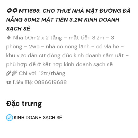
🌻🌻 MT1699. CHO THUÊ NHÀ MẶT ĐƯỜNG ĐÀ
NẴNG 50M2 MẶT TIỀN 3.2M KINH DOANH
SẠCH SẼ
🍀 Nhà 50m2 x 2 tầng – mặt tiền 3.2m – 3
phòng – 2wc – nhà có nóng lạnh – có vỉa hè –
khu vực dân cư đông đúc kinh doanh sầm uất –
phù hợp để ở kết hợp kinh doanh sạch sẽ
🌾🌾 Chỉ với: 12tr/tháng
☎️ 𝐋𝐢𝐞̂𝐧 𝐇𝐞̣̂: 0886619688
Đặc trưng
KINH DOANH SẠCH SẼ