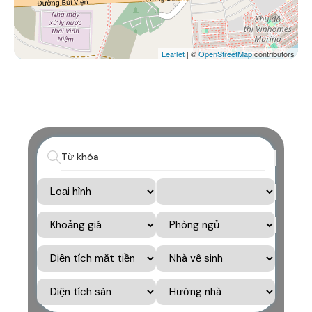
Leaflet
| ©
OpenStreetMap
contributors