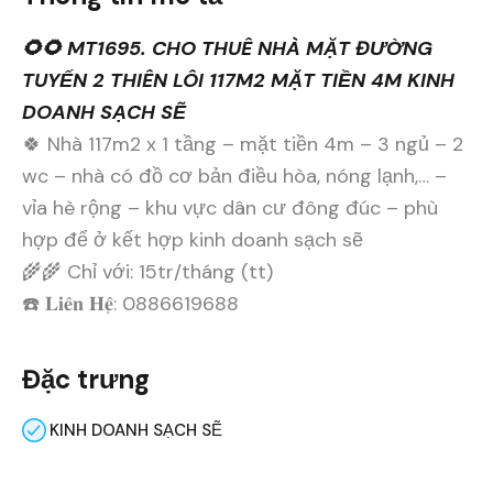
🌻🌻 MT1695. CHO THUÊ NHÀ MẶT ĐƯỜNG
TUYẾN 2 THIÊN LÔI 117M2 MẶT TIỀN 4M KINH
DOANH SẠCH SẼ
🍀 Nhà 117m2 x 1 tầng – mặt tiền 4m – 3 ngủ – 2
wc – nhà có đồ cơ bản điều hòa, nóng lạnh,… –
vỉa hè rộng – khu vực dân cư đông đúc – phù
hợp để ở kết hợp kinh doanh sạch sẽ
🌾🌾 Chỉ với: 15tr/tháng (tt)
☎️ 𝐋𝐢𝐞̂𝐧 𝐇𝐞̣̂: 0886619688
Đặc trưng
KINH DOANH SẠCH SẼ