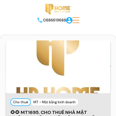
0886619688
Cho thuê
MT - Mặt bằng kinh doanh
🌻🌻 MT1695. CHO THUÊ NHÀ MẶT