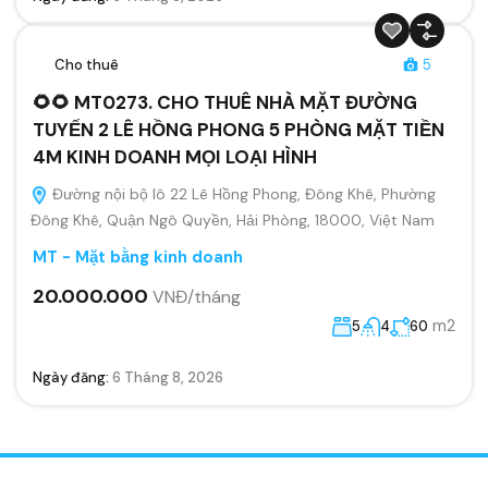
Cho thuê
5
🌻🌻 MT0273. CHO THUÊ NHÀ MẶT ĐƯỜNG
TUYẾN 2 LÊ HỒNG PHONG 5 PHÒNG MẶT TIỀN
4M KINH DOANH MỌI LOẠI HÌNH
Đường nội bộ lô 22 Lê Hồng Phong, Đông Khê, Phường
Đông Khê, Quận Ngô Quyền, Hải Phòng, 18000, Việt Nam
MT - Mặt bằng kinh doanh
20.000.000
VNĐ/tháng
m2
5
4
60
Ngày đăng:
6 Tháng 8, 2026