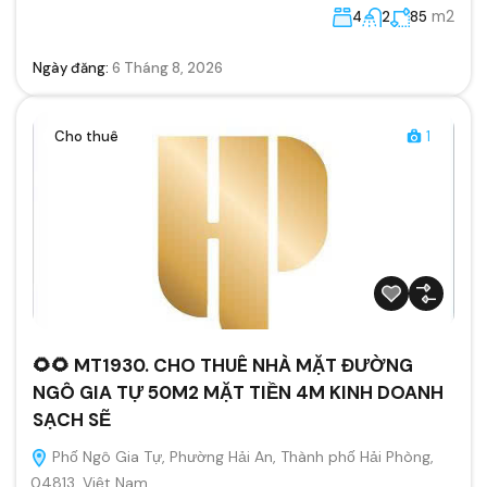
m2
4
2
85
Ngày đăng:
6 Tháng 8, 2026
Cho thuê
1
🌻🌻 MT1930. CHO THUÊ NHÀ MẶT ĐƯỜNG
NGÔ GIA TỰ 50M2 MẶT TIỀN 4M KINH DOANH
SẠCH SẼ
Phố Ngô Gia Tự, Phường Hải An, Thành phố Hải Phòng,
04813, Việt Nam