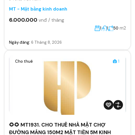
MT - Mặt bằng kinh doanh
6.000.000
vnđ / tháng
m2
1
1
50
Ngày đăng:
6 Tháng 8, 2026
Cho thuê
1
🌻🌻 MT1931. CHO THUÊ NHÀ MẶT CHỢ
ĐƯỜNG MÁNG 150M2 MẶT TIỀN 5M KINH