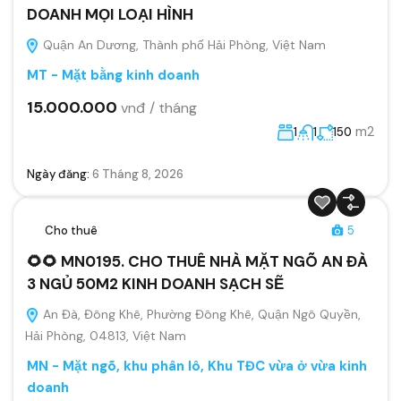
DOANH MỌI LOẠI HÌNH
Quận An Dương, Thành phố Hải Phòng, Việt Nam
MT - Mặt bằng kinh doanh
15.000.000
vnđ / tháng
m2
1
1
150
Ngày đăng:
6 Tháng 8, 2026
Cho thuê
5
🌻🌻 MN0195. CHO THUÊ NHÀ MẶT NGÕ AN ĐÀ
3 NGỦ 50M2 KINH DOANH SẠCH SẼ
An Đà, Đông Khê, Phường Đông Khê, Quận Ngô Quyền,
Hải Phòng, 04813, Việt Nam
MN - Mặt ngõ, khu phân lô, Khu TĐC vừa ở vừa kinh
doanh