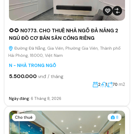
🌻🌻 N0773. CHO THUÊ NHÀ NGÕ ĐÀ NẴNG 2
NGỦ ĐỒ CƠ BẢN SÂN CỔNG RIÊNG
Đường Đà Nẵng, Gia Viên, Phường Gia Viên, Thành phố
Hải Phòng, 18000, Việt Nam
N - NHÀ TRONG NGÕ
5.500.000
vnđ / tháng
m2
2
1
70
Ngày đăng:
6 Tháng 8, 2026
Cho thuê
8