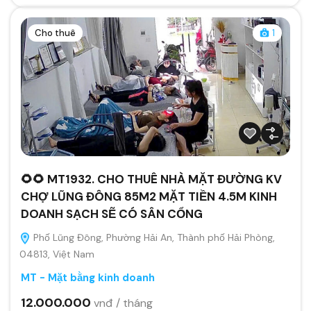
Cho thuê
1
🌻🌻 MT1932. CHO THUÊ NHÀ MẶT ĐƯỜNG KV
CHỢ LŨNG ĐÔNG 85M2 MẶT TIỀN 4.5M KINH
DOANH SẠCH SẼ CÓ SÂN CỔNG
Phố Lũng Đông, Phường Hải An, Thành phố Hải Phòng,
04813, Việt Nam
MT - Mặt bằng kinh doanh
12.000.000
vnđ / tháng