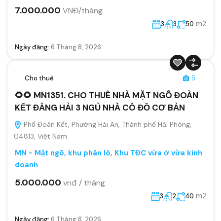
7.000.000
VNĐ/tháng
m2
3
3
50
Ngày đăng:
6 Tháng 8, 2026
Cho thuê
5
🌻🌻 MN1351. CHO THUÊ NHÀ MẶT NGÕ ĐOÀN
KẾT ĐẰNG HẢI 3 NGỦ NHÀ CÓ ĐỒ CƠ BẢN
Phố Đoàn Kết, Phường Hải An, Thành phố Hải Phòng,
04813, Việt Nam
MN - Mặt ngõ, khu phân lô, Khu TĐC vừa ở vừa kinh
doanh
5.000.000
vnđ / tháng
m2
3
2
40
Ngày đăng:
6 Tháng 8, 2026