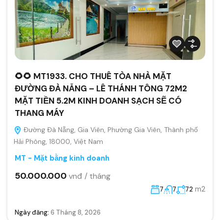
🌻🌻 MT1933. CHO THUÊ TÒA NHÀ MẶT
ĐƯỜNG ĐÀ NẴNG – LÊ THÁNH TÔNG 72M2
MẶT TIỀN 5.2M KINH DOANH SẠCH SẼ CÓ
THANG MÁY
Đường Đà Nẵng, Gia Viên, Phường Gia Viên, Thành phố
Hải Phòng, 18000, Việt Nam
MT - Mặt bằng kinh doanh
50.000.000
vnđ / tháng
m2
7
7
72
Ngày đăng:
6 Tháng 8, 2026