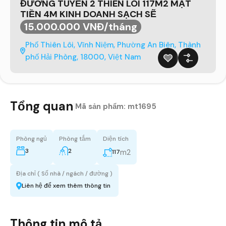
ĐƯỜNG TUYẾN 2 THIÊN LÔI 117M2 MẶT
TIỀN 4M KINH DOANH SẠCH SẼ
15.000.000 VNĐ/tháng
Phố Thiên Lôi, Vĩnh Niệm, Phường An Biên, Thành
phố Hải Phòng, 18000, Việt Nam
Tổng quan
|
Mã sản phẩm:
mt1695
Phòng ngủ
Phòng tắm
Diện tích
3
2
m2
117
Địa chỉ ( Số nhà / ngách / đường )
Liên hệ để xem thêm thông tin
Thông tin mô tả