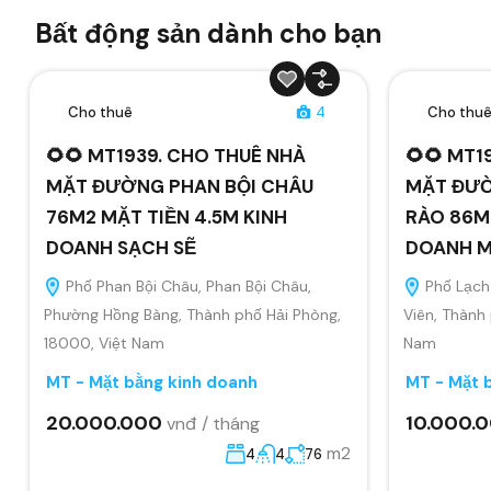
Bất động sản dành cho bạn
Cho thuê
4
Cho thu
🌻🌻 MT1939. CHO THUÊ NHÀ
🌻🌻 MT1
MẶT ĐƯỜNG PHAN BỘI CHÂU
MẶT ĐƯỜ
76M2 MẶT TIỀN 4.5M KINH
RÀO 86M2
DOANH SẠCH SẼ
DOANH MỌ
Phố Phan Bội Châu, Phan Bội Châu,
Phố Lạch 
Phường Hồng Bàng, Thành phố Hải Phòng,
Viên, Thành
18000, Việt Nam
Nam
MT - Mặt bằng kinh doanh
MT - Mặt 
20.000.000
10.000.
vnđ / tháng
m2
4
4
76