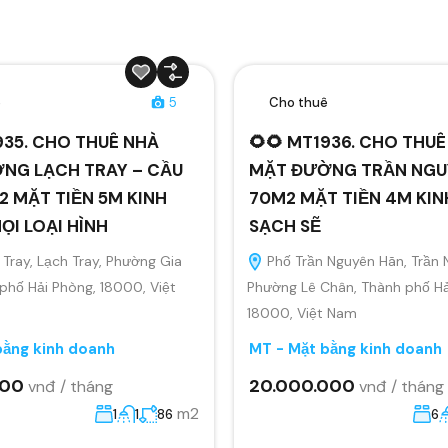
ê
5
Cho thuê
935. CHO THUÊ NHÀ
🌻🌻 MT1936. CHO THU
NG LẠCH TRAY – CẦU
MẶT ĐƯỜNG TRẦN NGU
 MẶT TIỀN 5M KINH
70M2 MẶT TIỀN 4M KI
I LOẠI HÌNH
SẠCH SẼ
Tray, Lạch Tray, Phường Gia
Phố Trần Nguyên Hãn, Trần 
 phố Hải Phòng, 18000, Việt
Phường Lê Chân, Thành phố Hả
18000, Việt Nam
bằng kinh doanh
MT - Mặt bằng kinh doanh
000
20.000.000
vnđ / tháng
vnđ / tháng
m2
1
1
86
6