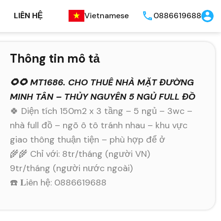
LIÊN HỆ
Vietnamese
0886619688
Thông tin mô tả
🌻🌻 MT1686. CHO THUÊ NHÀ MẶT ĐƯỜNG
MINH TÂN – THỦY NGUYÊN 5 NGỦ FULL ĐỒ
🍀 Diện tích 150m2 x 3 tầng – 5 ngủ – 3wc –
nhà full đồ – ngõ ô tô tránh nhau – khu vực
giao thông thuận tiện – phù hợp để ở
🌾🌾 Chỉ với: 8tr/tháng (người VN)
9tr/tháng (người nước ngoài)
☎️ 𝐋iên hệ: 0886619688