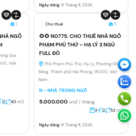
Ngày đăng:
8 Tháng 8, 2026
1
Cho thuê
5
 NHÀ NGÕ
🌻🌻 N0775. CHO THUÊ NHÀ NGÕ
N
PHẠM PHÚ THỨ – HẠ LÝ 3 NGỦ
FULL ĐỒ
ường Gia
000, Việt
Phố Phạm Phú Thứ, Hạ Lý, Phường Hồng
Bàng, Thành phố Hải Phòng, 18000, Việt
Nam
N - NHÀ TRONG NGÕ
5.000.000
m2
vnđ / tháng
2
40
m2
3
2
52
Ngày đăng:
8 Tháng 8, 2026