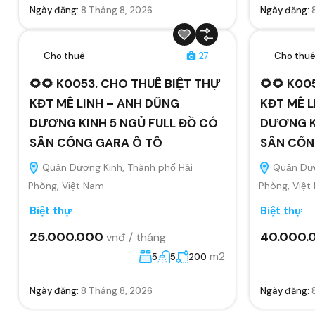
Ngày đăng:
8 Tháng 8, 2026
Ngày đăng:
Cho thuê
27
Cho thu
🌻🌻 K0053. CHO THUÊ BIỆT THỰ
🌻🌻 K00
KĐT MÊ LINH – ANH DŨNG
KĐT MÊ L
DƯƠNG KINH 5 NGỦ FULL ĐỒ CÓ
DƯƠNG K
SÂN CỔNG GARA Ô TÔ
SÂN CỔN
Quận Dương Kinh, Thành phố Hải
Quận Dươ
Phòng, Việt Nam
Phòng, Việt
Biệt thự
Biệt thự
25.000.000
40.000.
vnđ / tháng
m2
5
5
200
Ngày đăng:
8 Tháng 8, 2026
Ngày đăng: