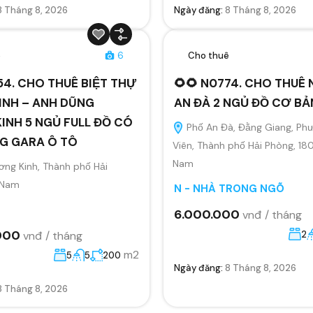
8 Tháng 8, 2026
Ngày đăng:
8 Tháng 8, 2026
ê
6
Cho thuê
54. CHO THUÊ BIỆT THỰ
🌻🌻 N0774. CHO THUÊ
INH – ANH DŨNG
AN ĐÀ 2 NGỦ ĐỒ CƠ BẢ
INH 5 NGỦ FULL ĐỒ CÓ
Phố An Đà, Đằng Giang, Ph
G GARA Ô TÔ
Viên, Thành phố Hải Phòng, 18
Nam
ng Kinh, Thành phố Hải
 Nam
N - NHÀ TRONG NGÕ
6.000.000
vnđ / tháng
000
vnđ / tháng
2
m2
5
5
200
Ngày đăng:
8 Tháng 8, 2026
8 Tháng 8, 2026