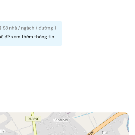
 ( Số nhà / ngách / đường )
hệ để xem thêm thông tin