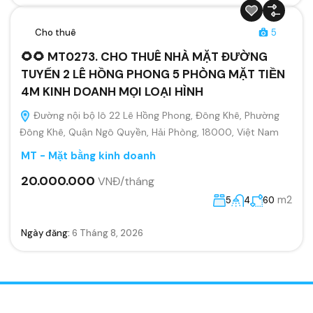
Cho thuê
5
🌻🌻 MT0273. CHO THUÊ NHÀ MẶT ĐƯỜNG
TUYẾN 2 LÊ HỒNG PHONG 5 PHÒNG MẶT TIỀN
4M KINH DOANH MỌI LOẠI HÌNH
Đường nội bộ lô 22 Lê Hồng Phong, Đông Khê, Phường
Đông Khê, Quận Ngô Quyền, Hải Phòng, 18000, Việt Nam
MT - Mặt bằng kinh doanh
20.000.000
VNĐ/tháng
m2
5
4
60
Ngày đăng:
6 Tháng 8, 2026