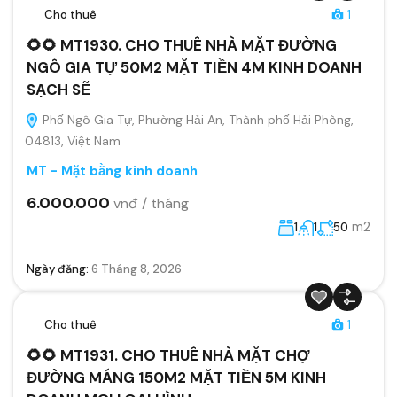
Cho thuê
1
🌻🌻 MT1930. CHO THUÊ NHÀ MẶT ĐƯỜNG
NGÔ GIA TỰ 50M2 MẶT TIỀN 4M KINH DOANH
SẠCH SẼ
Phố Ngô Gia Tự, Phường Hải An, Thành phố Hải Phòng,
04813, Việt Nam
MT - Mặt bằng kinh doanh
6.000.000
vnđ / tháng
m2
1
1
50
Ngày đăng:
6 Tháng 8, 2026
Cho thuê
1
🌻🌻 MT1931. CHO THUÊ NHÀ MẶT CHỢ
ĐƯỜNG MÁNG 150M2 MẶT TIỀN 5M KINH