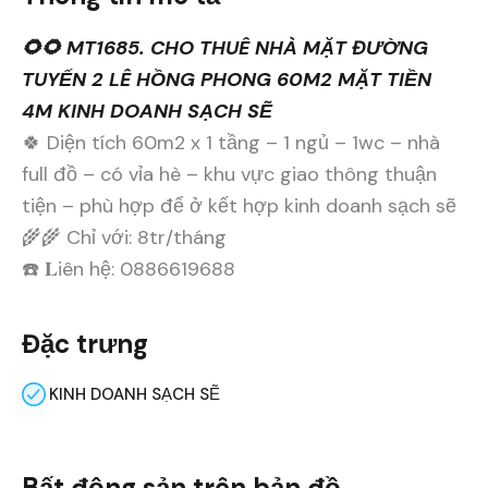
🌻🌻 MT1685. CHO THUÊ NHÀ MẶT ĐƯỜNG
TUYẾN 2 LÊ HỒNG PHONG 60M2 MẶT TIỀN
4M KINH DOANH SẠCH SẼ
🍀 Diện tích 60m2 x 1 tầng – 1 ngủ – 1wc – nhà
full đồ – có vỉa hè – khu vực giao thông thuận
tiện – phù hợp để ở kết hợp kinh doanh sạch sẽ
🌾🌾 Chỉ với: 8tr/tháng
☎️ 𝐋iên hệ: 0886619688
Đặc trưng
KINH DOANH SẠCH SẼ
Bất động sản trên bản đồ