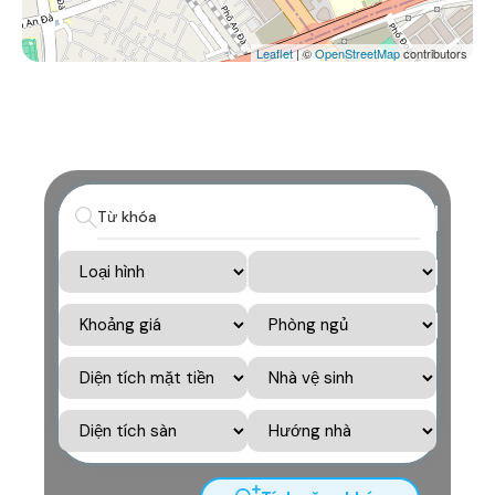
Leaflet
| ©
OpenStreetMap
contributors