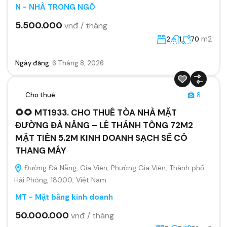
N - NHÀ TRONG NGÕ
5.500.000
vnđ / tháng
m2
2
1
70
Ngày đăng:
6 Tháng 8, 2026
Cho thuê
8
🌻🌻 MT1933. CHO THUÊ TÒA NHÀ MẶT
ĐƯỜNG ĐÀ NẴNG – LÊ THÁNH TÔNG 72M2
MẶT TIỀN 5.2M KINH DOANH SẠCH SẼ CÓ
THANG MÁY
Đường Đà Nẵng, Gia Viên, Phường Gia Viên, Thành phố
Hải Phòng, 18000, Việt Nam
MT - Mặt bằng kinh doanh
50.000.000
vnđ / tháng