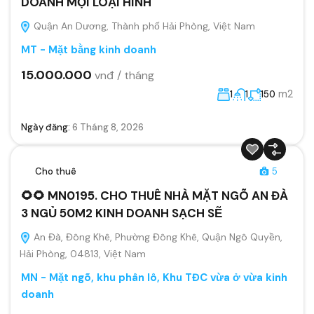
DOANH MỌI LOẠI HÌNH
Quận An Dương, Thành phố Hải Phòng, Việt Nam
MT - Mặt bằng kinh doanh
15.000.000
vnđ / tháng
m2
1
1
150
Ngày đăng:
6 Tháng 8, 2026
Cho thuê
5
🌻🌻 MN0195. CHO THUÊ NHÀ MẶT NGÕ AN ĐÀ
3 NGỦ 50M2 KINH DOANH SẠCH SẼ
An Đà, Đông Khê, Phường Đông Khê, Quận Ngô Quyền,
Hải Phòng, 04813, Việt Nam
MN - Mặt ngõ, khu phân lô, Khu TĐC vừa ở vừa kinh
doanh