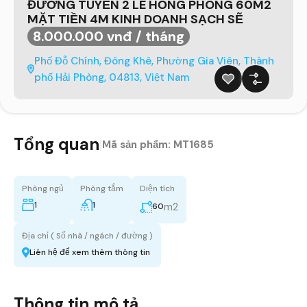
ĐƯỜNG TUYẾN 2 LÊ HỒNG PHONG 60M2
MẶT TIỀN 4M KINH DOANH SẠCH SẼ
8.000.000 vnđ / tháng
Phố Đỗ Chính, Đông Khê, Phường Gia Viên, Thành
phố Hải Phòng, 04813, Việt Nam
Tổng quan
|
Mã sản phẩm:
MT1685
Phòng ngủ
Phòng tắm
Diện tích
1
1
m2
60
Địa chỉ ( Số nhà / ngách / đường )
Liên hệ để xem thêm thông tin
Thông tin mô tả