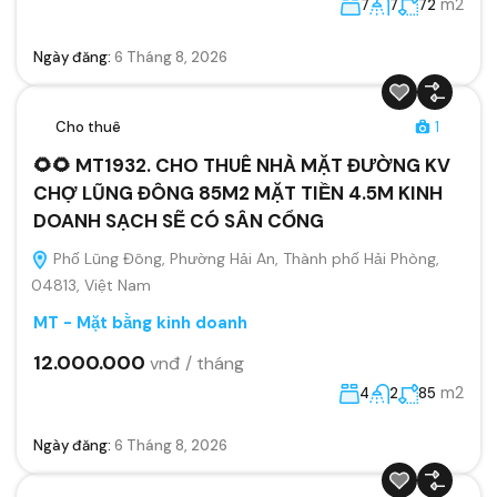
m2
7
7
72
Ngày đăng:
6 Tháng 8, 2026
Cho thuê
1
🌻🌻 MT1932. CHO THUÊ NHÀ MẶT ĐƯỜNG KV
CHỢ LŨNG ĐÔNG 85M2 MẶT TIỀN 4.5M KINH
DOANH SẠCH SẼ CÓ SÂN CỔNG
Phố Lũng Đông, Phường Hải An, Thành phố Hải Phòng,
04813, Việt Nam
MT - Mặt bằng kinh doanh
12.000.000
vnđ / tháng
m2
4
2
85
Ngày đăng:
6 Tháng 8, 2026