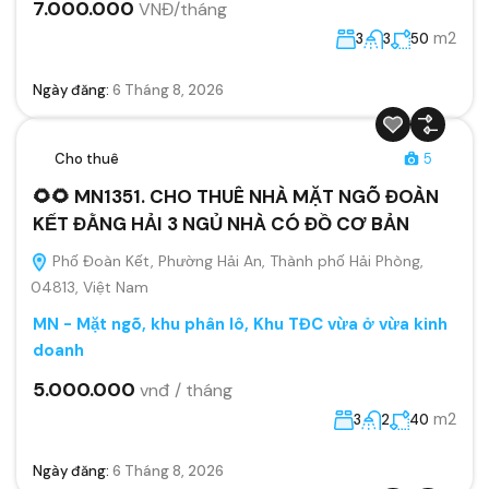
7.000.000
VNĐ/tháng
m2
3
3
50
Ngày đăng:
6 Tháng 8, 2026
Cho thuê
5
🌻🌻 MN1351. CHO THUÊ NHÀ MẶT NGÕ ĐOÀN
KẾT ĐẰNG HẢI 3 NGỦ NHÀ CÓ ĐỒ CƠ BẢN
Phố Đoàn Kết, Phường Hải An, Thành phố Hải Phòng,
04813, Việt Nam
MN - Mặt ngõ, khu phân lô, Khu TĐC vừa ở vừa kinh
doanh
5.000.000
vnđ / tháng
m2
3
2
40
Ngày đăng:
6 Tháng 8, 2026