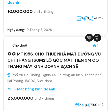
doanh
10.000.000
vnđ / tháng
m2
3
3
74
Ngày đăng:
10 Tháng 8, 2026
Cho thuê
1
🌻🌻 MT1956. CHO THUÊ NHÀ MẶT ĐƯỜNG VŨ
CHÍ THẮNG 160M2 LÔ GÓC MẶT TIỀN 9M CÓ
THANG MÁY KINH DOANH SẠCH SẼ
Phố Vũ Chí Thắng, Nghĩa Xá, Phường An Biên, Thành phố
Hải Phòng, 18000, Việt Nam
MT - Mặt bằng kinh doanh
25.000.000
vnđ / tháng
m2
2
4
160