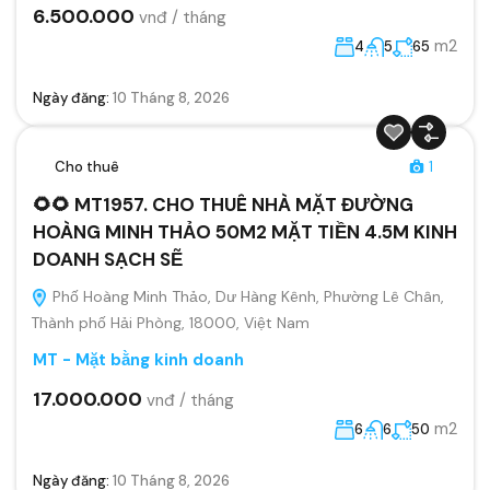
6.500.000
vnđ / tháng
m2
4
5
65
Ngày đăng:
10 Tháng 8, 2026
Cho thuê
1
🌻🌻 MT1957. CHO THUÊ NHÀ MẶT ĐƯỜNG
HOÀNG MINH THẢO 50M2 MẶT TIỀN 4.5M KINH
DOANH SẠCH SẼ
Phố Hoàng Minh Thảo, Dư Hàng Kênh, Phường Lê Chân,
Thành phố Hải Phòng, 18000, Việt Nam
MT - Mặt bằng kinh doanh
17.000.000
vnđ / tháng
m2
6
6
50
Ngày đăng:
10 Tháng 8, 2026