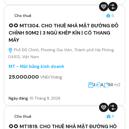
Cho thuê
6
🌻🌻 MT1304. CHO THUÊ NHÀ MẶT ĐƯỜNG ĐỖ
CHÍNH 50M2 | 3 NGỦ KHÉP KÍN | CÓ THANG
MÁY
Phố Đỗ Chính, Phường Gia Viên, Thành phố Hải Phòng,
04813, Việt Nam
MT - Mặt bằng kinh doanh
25.000.000
VNĐ/tháng
m2
3
4
50
Ngày đăng:
10 Tháng 8, 2026
Cho thuê
11
🌻🌻 MT1819. CHO THUÊ NHÀ MẶT ĐƯỜNG HỒ