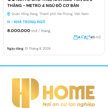
THẮNG – METRO 4 NGỦ ĐỒ CƠ BẢN
Quận Hồng Bàng, Thành phố Hải Phòng, Việt Nam
N - NHÀ TRONG NGÕ
8.000.000
vnđ / tháng
m2
4
3
40
Ngày đăng:
10 Tháng 8, 2026