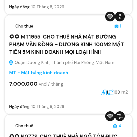
Ngày đăng:
10 Tháng 8, 2026
Cho thuê
1
🌻🌻 MT1955. CHO THUÊ NHÀ MẶT ĐƯỜNG
PHẠM VĂN ĐỒNG – DƯƠNG KINH 100M2 MẶT
TIỀN 5M KINH DOANH MỌI LOẠI HÌNH
Quận Dương Kinh, Thành phố Hải Phòng, Việt Nam
MT - Mặt bằng kinh doanh
7.000.000
vnđ / tháng
m2
1
100
Ngày đăng:
10 Tháng 8, 2026
Cho thuê
4
🌻🌻 N0779. CHO THUÊ NHÀ NGÕ TÔN ĐƯC