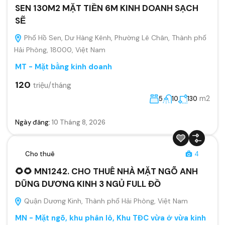
SEN 130M2 MẶT TIỀN 6M KINH DOANH SẠCH
SẼ
Phố Hồ Sen, Dư Hàng Kênh, Phường Lê Chân, Thành phố
Hải Phòng, 18000, Việt Nam
MT - Mặt bằng kinh doanh
120
triệu/tháng
m2
5
10
130
Ngày đăng:
10 Tháng 8, 2026
Cho thuê
4
🌻🌻 MN1242. CHO THUÊ NHÀ MẶT NGÕ ANH
DŨNG DƯƠNG KINH 3 NGỦ FULL ĐỒ
Quận Dương Kinh, Thành phố Hải Phòng, Việt Nam
MN - Mặt ngõ, khu phân lô, Khu TĐC vừa ở vừa kinh