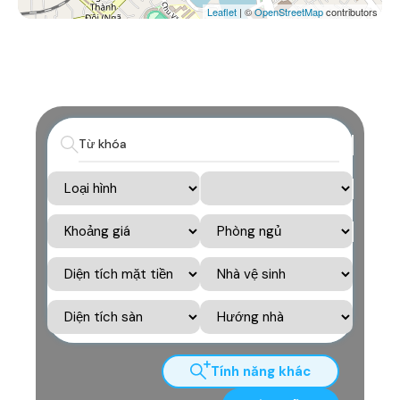
Leaflet
| ©
OpenStreetMap
contributors
Tính năng khác