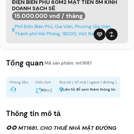
ĐIỆN BIÊN PHỦ 60M2 MẶT TIỀN 5M KINH
DOANH SẠCH SẼ
15.000.000 vnđ / tháng
Phố Điện Biên Phủ, Gia Viên, Phường Gia Viên,
Thành phố Hải Phòng, 18000, Việt Nam
Tổng quan
|
Mã sản phẩm:
mt1681
Phòng tắm
Diện tích
Địa chỉ ( Số nhà / ngách / đường )
1
Liên hệ để xem thêm thông tin
m2
60
Thông tin mô tả
🌻🌻 MT1681. CHO THUÊ NHÀ MẶT ĐƯỜNG