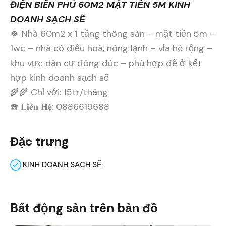
ĐIỆN BIÊN PHỦ 60M2 MẶT TIỀN 5M KINH
DOANH SẠCH SẼ
🍀 Nhà 60m2 x 1 tầng thông sàn – mặt tiền 5m –
1wc – nhà có điều hoà, nóng lạnh – vỉa hè rộng –
khu vực dân cư đông đúc – phù hợp để ở kết
hợp kinh doanh sạch sẽ
🌾🌾 Chỉ với: 15tr/tháng
☎️ 𝐋𝐢𝐞̂𝐧 𝐇𝐞̣̂: 0886619688
Đặc trưng
KINH DOANH SẠCH SẼ
Bất động sản trên bản đồ