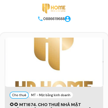
0886619688
Cho thuê
MT - Mặt bằng kinh doanh
🌻🌻 MT1674. CHO THUÊ NHÀ MẶT