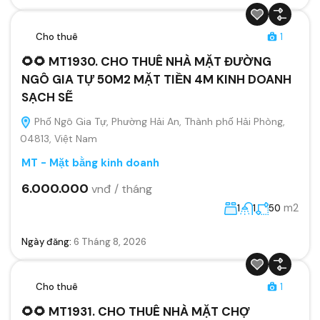
Cho thuê
1
🌻🌻 MT1930. CHO THUÊ NHÀ MẶT ĐƯỜNG
NGÔ GIA TỰ 50M2 MẶT TIỀN 4M KINH DOANH
SẠCH SẼ
Phố Ngô Gia Tự, Phường Hải An, Thành phố Hải Phòng,
04813, Việt Nam
MT - Mặt bằng kinh doanh
6.000.000
vnđ / tháng
m2
1
1
50
Ngày đăng:
6 Tháng 8, 2026
Cho thuê
1
🌻🌻 MT1931. CHO THUÊ NHÀ MẶT CHỢ