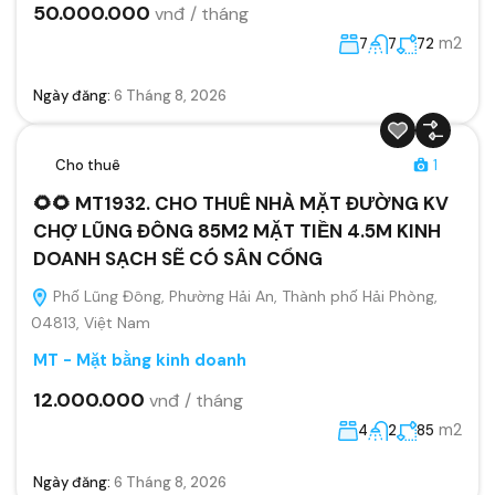
50.000.000
vnđ / tháng
m2
7
7
72
Ngày đăng:
6 Tháng 8, 2026
Cho thuê
1
🌻🌻 MT1932. CHO THUÊ NHÀ MẶT ĐƯỜNG KV
CHỢ LŨNG ĐÔNG 85M2 MẶT TIỀN 4.5M KINH
DOANH SẠCH SẼ CÓ SÂN CỔNG
Phố Lũng Đông, Phường Hải An, Thành phố Hải Phòng,
04813, Việt Nam
MT - Mặt bằng kinh doanh
12.000.000
vnđ / tháng
m2
4
2
85
Ngày đăng:
6 Tháng 8, 2026