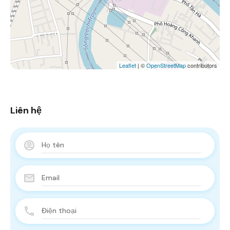
Leaflet
| ©
OpenStreetMap
contributors
Liên hệ