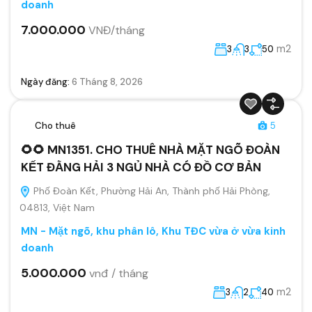
doanh
7.000.000
VNĐ/tháng
m2
3
3
50
Ngày đăng:
6 Tháng 8, 2026
Cho thuê
5
🌻🌻 MN1351. CHO THUÊ NHÀ MẶT NGÕ ĐOÀN
KẾT ĐẰNG HẢI 3 NGỦ NHÀ CÓ ĐỒ CƠ BẢN
Phố Đoàn Kết, Phường Hải An, Thành phố Hải Phòng,
04813, Việt Nam
MN - Mặt ngõ, khu phân lô, Khu TĐC vừa ở vừa kinh
doanh
5.000.000
vnđ / tháng
m2
3
2
40