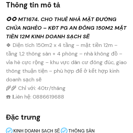
Thông tin mô tả
🌻🌻 MT1674. CHO THUÊ NHÀ MẶT ĐƯỜNG
CHÙA NGHÈO – KĐT PG AN ĐÔNG 150M2 MẶT
TIỀN 12M KINH DOANH SẠCH SẼ
🍀 Diện tích 150m2 x 4 tầng – mặt tiền 12m –
tầng 1,2 thông sàn + 4 phòng – nhà không đồ –
vỉa hè cực rộng – khu vực dân cư đông đúc, giao
thông thuận tiện – phù hợp để ở kết hợp kinh
doanh sạch sẽ
🌾🌾 Chỉ với: 40tr/tháng
☎️ 𝐋iên hệ: 0886619688
Đặc trưng
KINH DOANH SẠCH SẼ
THÔNG SÀN