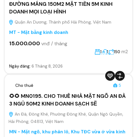
ĐƯỜNG MÁNG 150M2 MẶT TIỀN 5M KINH
DOANH MỌI LOẠI HÌNH
Quận An Dương, Thành phố Hải Phòng, Việt Nam
MT - Mặt bằng kinh doanh
15.000.000
vnđ / tháng
m2
1
1
150
Ngày đăng:
6 Tháng 8, 2026
Cho thuê
5
🌻🌻 MN0195. CHO THUÊ NHÀ MẶT NGÕ AN ĐÀ
3 NGỦ 50M2 KINH DOANH SẠCH SẼ
An Đà, Đông Khê, Phường Đông Khê, Quận Ngô Quyền,
Hải Phòng, 04813, Việt Nam
MN - Mặt ngõ, khu phân lô, Khu TĐC vừa ở vừa kinh