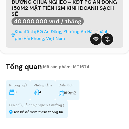
ĐƯỜNG CHÙA NGHÈO – KĐT PG AN ĐÔNG
150M2 MẶT TIỀN 12M KINH DOANH SẠCH
SẼ
40.000.000 vnđ / tháng
Khu đô thị PG An Đồng, Phường An Hải, Thành
phố Hải Phòng, Việt Nam
Tổng quan
|
Mã sản phẩm:
MT1674
Phòng ngủ
Phòng tắm
Diện tích
6
4
m2
150
Địa chỉ ( Số nhà / ngách / đường )
Liên hệ để xem thêm thông tin