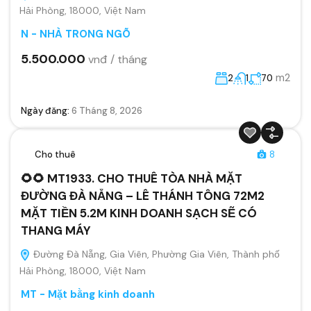
Hải Phòng, 18000, Việt Nam
N - NHÀ TRONG NGÕ
5.500.000
vnđ / tháng
m2
2
1
70
Ngày đăng:
6 Tháng 8, 2026
Cho thuê
8
🌻🌻 MT1933. CHO THUÊ TÒA NHÀ MẶT
ĐƯỜNG ĐÀ NẴNG – LÊ THÁNH TÔNG 72M2
MẶT TIỀN 5.2M KINH DOANH SẠCH SẼ CÓ
THANG MÁY
Đường Đà Nẵng, Gia Viên, Phường Gia Viên, Thành phố
Hải Phòng, 18000, Việt Nam
MT - Mặt bằng kinh doanh