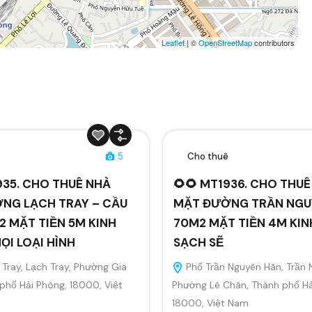
Leaflet
| ©
OpenStreetMap
contributors
ê
5
Cho thuê
935. CHO THUÊ NHÀ
🌻🌻 MT1936. CHO THU
NG LẠCH TRAY – CẦU
MẶT ĐƯỜNG TRẦN NGU
 MẶT TIỀN 5M KINH
70M2 MẶT TIỀN 4M KI
I LOẠI HÌNH
SẠCH SẼ
Tray, Lạch Tray, Phường Gia
Phố Trần Nguyên Hãn, Trần 
 phố Hải Phòng, 18000, Việt
Phường Lê Chân, Thành phố Hả
18000, Việt Nam