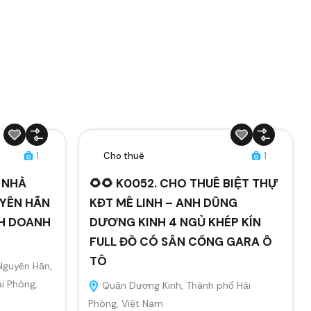
1
Cho thuê
1
Ê NHÀ
🌻🌻 K0052. CHO THUÊ BIỆT THỰ
YÊN HÃN
KĐT MÊ LINH – ANH DŨNG
NH DOANH
DƯƠNG KINH 4 NGỦ KHÉP KÍN
FULL ĐỒ CÓ SÂN CỔNG GARA Ô
TÔ
Nguyên Hãn,
i Phòng,
Quận Dương Kinh, Thành phố Hải
Phòng, Việt Nam