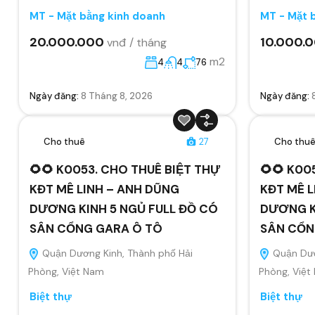
MT - Mặt bằng kinh doanh
MT - Mặt 
20.000.000
10.000.
vnđ / tháng
m2
4
4
76
Ngày đăng:
8 Tháng 8, 2026
Ngày đăng:
Cho thuê
27
Cho thu
🌻🌻 K0053. CHO THUÊ BIỆT THỰ
🌻🌻 K00
KĐT MÊ LINH – ANH DŨNG
KĐT MÊ L
DƯƠNG KINH 5 NGỦ FULL ĐỒ CÓ
DƯƠNG K
SÂN CỔNG GARA Ô TÔ
SÂN CỔN
Quận Dương Kinh, Thành phố Hải
Quận Dươ
Phòng, Việt Nam
Phòng, Việt
Biệt thự
Biệt thự