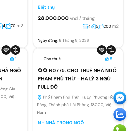
Biệt thự
28.000.000
vnđ / tháng
m2
m2
4
70
4
5
200
Ngày đăng:
8 Tháng 8, 2026
1
Cho thuê
5
 NHÀ NGÕ
🌻🌻 N0775. CHO THUÊ NHÀ NGÕ
N
PHẠM PHÚ THỨ – HẠ LÝ 3 NGỦ
FULL ĐỒ
ường Gia
000, Việt
Phố Phạm Phú Thứ, Hạ Lý, Phường Hồng
Bàng, Thành phố Hải Phòng, 18000, Việt
Nam
N - NHÀ TRONG NGÕ