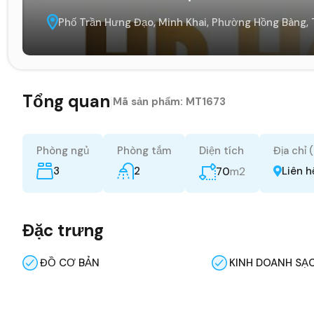
Phố Trần Hưng Đạo, Minh Khai, Phường Hồng Bàng,
Tổng quan
|
Mã sản phẩm:
MT1673
Phòng ngủ
Phòng tắm
Diện tích
Địa chỉ 
3
2
m2
Liên h
70
Đặc trưng
ĐỒ CƠ BẢN
KINH DOANH SẠ