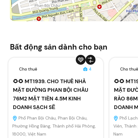
Bất động sản dành cho bạn
Cho thuê
4
Cho thu
🌻🌻 MT1939. CHO THUÊ NHÀ
🌻🌻 MT1
MẶT ĐƯỜNG PHAN BỘI CHÂU
MẶT ĐƯỜ
76M2 MẶT TIỀN 4.5M KINH
RÀO 86M2
DOANH SẠCH SẼ
DOANH MỌ
Phố Phan Bội Châu, Phan Bội Châu,
Phố Lạch 
Phường Hồng Bàng, Thành phố Hải Phòng,
Viên, Thành
18000, Việt Nam
Nam