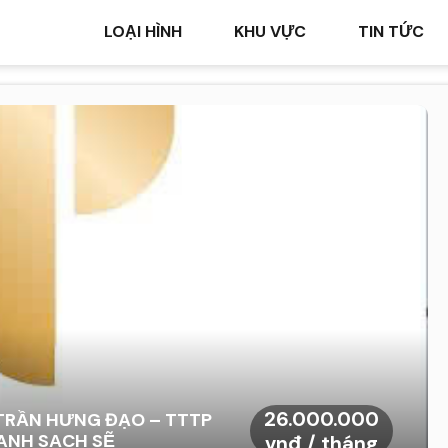
LOẠI HÌNH
KHU VỰC
TIN TỨC
26.000.000
 TRẦN HƯNG ĐẠO – TTTP
ANH SẠCH SẼ
vnđ / tháng