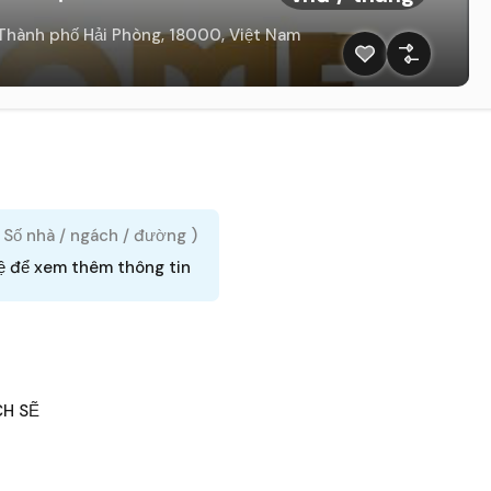
 Thành phố Hải Phòng, 18000, Việt Nam
( Số nhà / ngách / đường )
ệ để xem thêm thông tin
CH SẼ