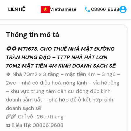
LIÊN HỆ
Vietnamese
0886619688
Thông tin mô tả
🌻🌻 MT1673. CHO THUÊ NHÀ MẶT ĐƯỜNG
TRẦN HƯNG ĐẠO – TTTP NHÀ HÁT LỚN
70M2 MẶT TIỀN 4M KINH DOANH SẠCH SẼ
🍀 Nhà 70m2 x 3 tầng – mặt tiền 4m – 3 ngủ –
2wc – nhà có điều hoà, nóng lạnh – vỉa hè rộng
– khu vực trung tâm dân cư đông đúc kinh
doanh sầm uất – phù hợp để ở kết hợp kinh
doanh sạch sẽ
🌾🌾 Chỉ với: 26tr/tháng
☎️ 𝐋𝐢𝐞̂𝐧 𝐇𝐞̣̂: 0886619688