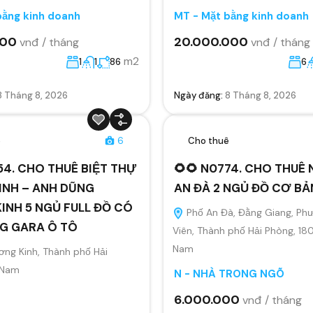
bằng kinh doanh
MT - Mặt bằng kinh doanh
000
20.000.000
vnđ / tháng
vnđ / tháng
m2
1
1
86
6
8 Tháng 8, 2026
Ngày đăng:
8 Tháng 8, 2026
ê
6
Cho thuê
54. CHO THUÊ BIỆT THỰ
🌻🌻 N0774. CHO THUÊ
INH – ANH DŨNG
AN ĐÀ 2 NGỦ ĐỒ CƠ BẢ
INH 5 NGỦ FULL ĐỒ CÓ
Phố An Đà, Đằng Giang, Ph
G GARA Ô TÔ
Viên, Thành phố Hải Phòng, 18
Nam
ng Kinh, Thành phố Hải
 Nam
N - NHÀ TRONG NGÕ
6.000.000
vnđ / tháng