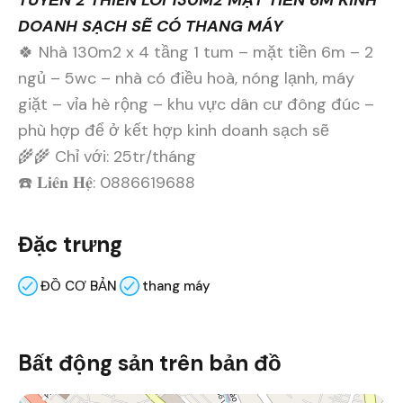
DOANH SẠCH SẼ CÓ THANG MÁY
🍀 Nhà 130m2 x 4 tầng 1 tum – mặt tiền 6m – 2
ngủ – 5wc – nhà có điều hoà, nóng lạnh, máy
giặt – vỉa hè rộng – khu vực dân cư đông đúc –
phù hợp để ở kết hợp kinh doanh sạch sẽ
🌾🌾 Chỉ với: 25tr/tháng
☎️ 𝐋𝐢𝐞̂𝐧 𝐇𝐞̣̂: 0886619688
Đặc trưng
ĐỒ CƠ BẢN
thang máy
Bất động sản trên bản đồ