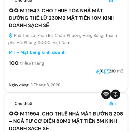
Cho thuê
11
🌻🌻 MT1947. CHO THUÊ TÒA NHÀ MẶT
ĐƯỜNG THẾ LỮ 230M2 MẶT TIỀN 10M KINH
DOANH SẠCH SẼ
Phố Thế Lữ, Phan Bội Châu, Phường Hồng Bàng, Thành
phố Hải Phòng, 18000, Việt Nam
MT - Mặt bằng kinh doanh
100
triệu/tháng
m2
8
230
Ngày đăng:
9 Tháng 8, 2026
Cho thuê
7
🌻🌻 MT1954. CHO THUÊ NHÀ MẶT ĐƯỜNG 208
– NGÃ TƯ CƠ ĐIỆN 80M2 MẶT TIỀN 5M KINH
DOANH SACH SẼ