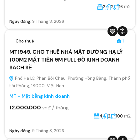
m2
2
2
16
Ngày đăng:
9 Tháng 8, 2026
Cho thuê
1
MT1949. CHO THUÊ NHÀ MẶT ĐƯỜNG HẠ LÝ
100M2 MẶT TIỀN 9M FULL ĐỒ KINH DOANH
SẠCH SẼ
Phố Hạ Lý, Phan Bội Châu, Phường Hồng Bàng, Thành phố
Hải Phòng, 18000, Việt Nam
MT - Mặt bằng kinh doanh
12.000.000
vnđ / tháng
m2
4
2
100
Ngày đăng:
9 Tháng 8, 2026