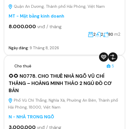
Quận An Dương, Thành phố Hải Phòng, Việt Nam
MT - Mặt bằng kinh doanh
8.000.000
vnđ / tháng
m2
2
2
80
Ngày đăng:
9 Tháng 8, 2026
Cho thuê
5
🌻🌻 N0778. CHO THUÊ NHÀ NGÕ VŨ CHÍ
THẮNG – HOÀNG MINH THẢO 2 NGỦ ĐỒ CƠ
BẢN
Phố Vũ Chí Thắng, Nghĩa Xá, Phường An Biên, Thành phố
Hải Phòng, 18000, Việt Nam
N - NHÀ TRONG NGÕ
3.000.000
vnđ / tháng