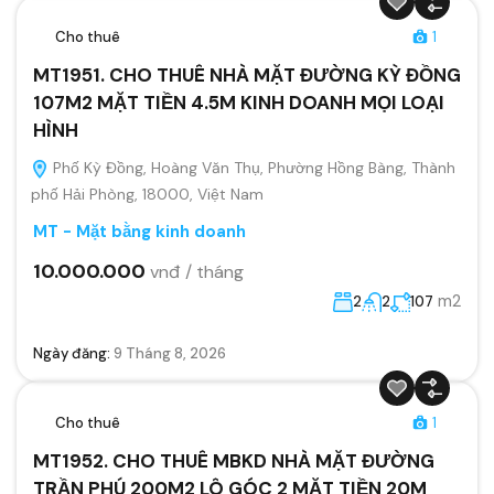
Cho thuê
1
MT1951. CHO THUÊ NHÀ MẶT ĐƯỜNG KỲ ĐỒNG
107M2 MẶT TIỀN 4.5M KINH DOANH MỌI LOẠI
HÌNH
Phố Kỳ Đồng, Hoàng Văn Thụ, Phường Hồng Bàng, Thành
phố Hải Phòng, 18000, Việt Nam
MT - Mặt bằng kinh doanh
10.000.000
vnđ / tháng
m2
2
2
107
Ngày đăng:
9 Tháng 8, 2026
Cho thuê
1
MT1952. CHO THUÊ MBKD NHÀ MẶT ĐƯỜNG
TRẦN PHÚ 200M2 LÔ GÓC 2 MẶT TIỀN 20M