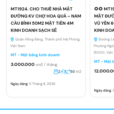
MT1924. CHO THUÊ NHÀ MẶT
🌻🌻 MT1
ĐƯỜNG KV CHỢ HOA QUẢ – NAM
MẶT ĐƯỜ
CẦU BÍNH 50M2 MẶT TIỀN 4M
VŨ YÊN 6
KINH DOANH SẠCH SẼ
KINH DO
Quận Hồng Bàng, Thành phố Hải Phòng,
Đường Lê
Việt Nam
Phường Ngô 
18000, Việ
MT - Mặt bằng kinh doanh
MT - Mặt 
3.000.000
vnđ / tháng
12.000.
m2
2
1
50
Ngày đăng:
5 Tháng 8, 2026
Ngày đăng: