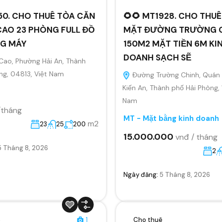
50. CHO THUÊ TÒA CĂN
🌻🌻 MT1928. CHO THU
CAO 23 PHÒNG FULL ĐỒ
MẶT ĐƯỜNG TRƯỜNG 
G MÁY
150M2 MẶT TIỀN 6M KI
DOANH SẠCH SẼ
Cao, Phường Hải An, Thành
ng, 04813, Việt Nam
Đường Trường Chinh, Quán 
Kiến An, Thành phố Hải Phòng,
Nam
/tháng
MT - Mặt bằng kinh doanh
m2
23
25
200
15.000.000
vnđ / tháng
5 Tháng 8, 2026
2
Ngày đăng:
5 Tháng 8, 2026
ê
1
Cho thuê