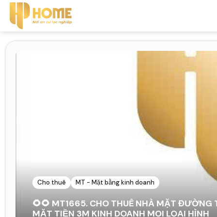
Cho thuê
MT - Mặt bằng kinh doanh
🌻🌻 MT1665. CHO THUÊ NHÀ MẶT ĐƯỜNG
MẶT TIỀN 3M KINH DOANH MỌI LOẠI HÌNH