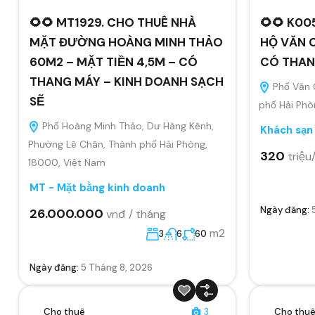
🌻🌻 MT1929. CHO THUÊ NHÀ
🌻🌻 K00
MẶT ĐƯỜNG HOÀNG MINH THẢO
HỘ VĂN 
60M2 – MẶT TIỀN 4,5M – CÓ
CÓ THAN
THANG MÁY – KINH DOANH SẠCH
Phố Văn 
SẼ
phố Hải Phò
Phố Hoàng Minh Thảo, Dư Hàng Kênh,
Khách sạn
Phường Lê Chân, Thành phố Hải Phòng,
320
triệu
18000, Việt Nam
MT - Mặt bằng kinh doanh
Ngày đăng:
26.000.000
vnđ / tháng
m2
3
6
60
Ngày đăng:
5 Tháng 8, 2026
Cho thuê
3
Cho thu