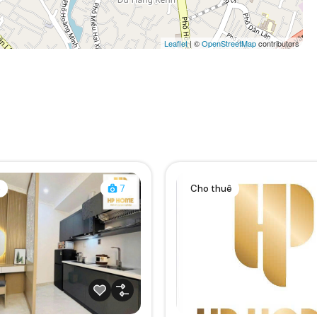
Leaflet
| ©
OpenStreetMap
contributors
ê
7
Cho thuê