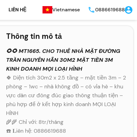
LIÊN HỆ
Vietnamese
0886619688
Thông tin mô tả
🌻🌻 MT1665. CHO THUÊ NHÀ MẶT ĐƯỜNG
TRẦN NGUYÊN HÃN 30M2 MẶT TIỀN 3M
KINH DOANH MỌI LOẠI HÌNH
🍀 Diện tích 30m2 x 2.5 tầng – mặt tiền 3m – 2
phòng – 1wc – nhà không đồ – có vỉa hè – khu
vực dân cư đông đúc giao thông thuận tiện –
phù hợp để ở kết hợp kinh doanh MỌI LOẠI
HÌNH
🌾🌾 Chỉ với: 8tr/tháng
☎️ 𝐋iên hệ: 0886619688