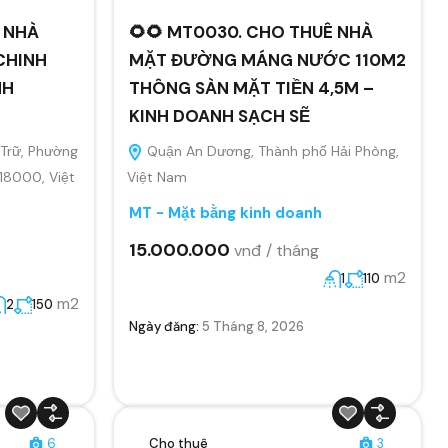
Ê NHÀ
🌻🌻 MT0030. CHO THUÊ NHÀ
CHINH
MẶT ĐƯỜNG MÁNG NƯỚC 110M2
NH
THÔNG SÀN MẶT TIỀN 4,5M –
KINH DOANH SẠCH SẼ
Trữ, Phường
Quận An Dương, Thành phố Hải Phòng,
 18000, Việt
Việt Nam
MT - Mặt bằng kinh doanh
15.000.000
vnđ / tháng
m2
1
110
m2
2
150
Ngày đăng:
5 Tháng 8, 2026
6
Cho thuê
3