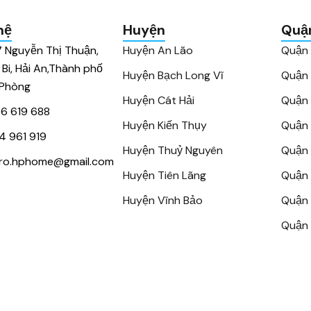
hệ
Huyện
Quậ
7 Nguyễn Thị Thuận,
Huyện An Lão
Quận
 Bi, Hải An,Thành phố
Huyện Bạch Long Vĩ
Quận
 Phòng
Huyện Cát Hải
Quận 
6 619 688
Huyện Kiến Thụy
Quận 
4 961 919
Huyện Thuỷ Nguyên
Quận 
ro.hphome@gmail.com
Huyện Tiên Lãng
Quận 
Huyện Vĩnh Bảo
Quận 
Quận