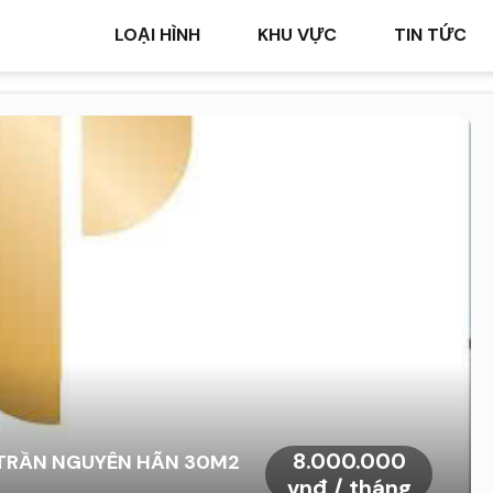
LOẠI HÌNH
KHU VỰC
TIN TỨC
8.000.000
 TRẦN NGUYÊN HÃN 30M2
vnđ / tháng