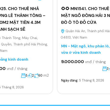
925. CHO THUÊ NHÀ
🌻🌻 MN1541. CHO THUÊ
NG LÊ THÁNH TÔNG –
MẶT NGÕ ĐÔNG HẢI 3 N
0M2 MẶT TIỀN 4.3M
ĐỒ Ô TÔ ĐỖ CỬA
ANH SẠCH SẼ
Quận Hải An, Thành phố Hải
04813, Việt Nam
 Thánh Tông, Máy Chai,
Quyền, Thành phố Hải Phòng,
MN - Mặt ngõ, khu phân lô
t Nam
vừa ở vừa kinh doanh
bằng kinh doanh
9.000.000
vnđ / tháng
000
vnđ / tháng
3
m2
5
2
60
Ngày đăng:
5 Tháng 8, 2026
5 Tháng 8, 2026