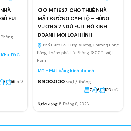
 NHÀ
🌻🌻 MT1927. CHO THUÊ NHÀ
GỦ FULL
MẶT ĐƯỜNG CAM LỘ – HÙNG
VƯƠNG 7 NGỦ FULL ĐỒ KINH
DOANH MỌI LOẠI HÌNH
 Phòng,
Phố Cam Lộ, Hùng Vương, Phường Hồng
Bàng, Thành phố Hải Phòng, 18000, Việt
, Khu TĐC
Nam
MT - Mặt bằng kinh doanh
8.900.000
m2
vnđ / tháng
3
55
m2
7
6
100
Ngày đăng:
5 Tháng 8, 2026