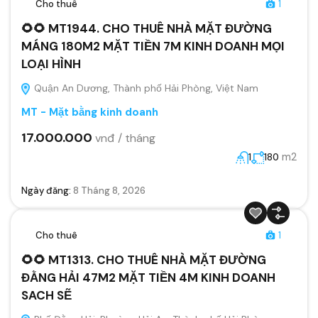
Cho thuê
1
🌻🌻 MT1944. CHO THUÊ NHÀ MẶT ĐƯỜNG
MÁNG 180M2 MẶT TIỀN 7M KINH DOANH MỌI
LOẠI HÌNH
Quận An Dương, Thành phố Hải Phòng, Việt Nam
MT - Mặt bằng kinh doanh
17.000.000
vnđ / tháng
m2
1
180
Ngày đăng:
8 Tháng 8, 2026
Cho thuê
1
🌻🌻 MT1313. CHO THUÊ NHÀ MẶT ĐƯỜNG
ĐẰNG HẢI 47M2 MẶT TIỀN 4M KINH DOANH
SACH SẼ