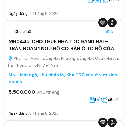
4
3
65
Ngày đăng:
8 Tháng 8, 2026
Cho thuê
5
MN0445. CHO THUÊ NHÀ TDC ĐẰNG HẢI –
TRẦN HOÀN 1 NGỦ ĐỒ CƠ BẢN Ô TÔ ĐỖ CỬA
Phố Trần Hoàn, Đằng Hải, Phường Đằng Hải, Quận Hải An,
Hải Phòng, 04813, Việt Nam
MN - Mặt ngõ, khu phân lô, Khu TĐC vừa ở vừa kinh
doanh
5.500.000
VNĐ/tháng
m2
1
1
45
Ngày đăng:
8 Tháng 8, 2026