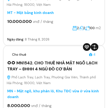
Hải Phòng, 18000, Việt Nam
MT - Mặt bằng kinh doanh
10.000.000
vnđ / tháng
m2
2
2
100
Ngày đăng:
8 Tháng 8, 2026
Cho thuê
4
🌻🌻 MN1542. CHO THUÊ NHÀ MẶT NGÕ LẠCH
TRAY – ĐHHH 4 NGỦ ĐỒ CƠ BẢN
Phố Lạch Tray, Lạch Tray, Phường Gia Viên, Thành phố
Hải Phòng, 18000, Việt Nam
MN - Mặt ngõ, khu phân lô, Khu TĐC vừa ở vừa kinh
doanh
8.000.000
vnđ / tháng