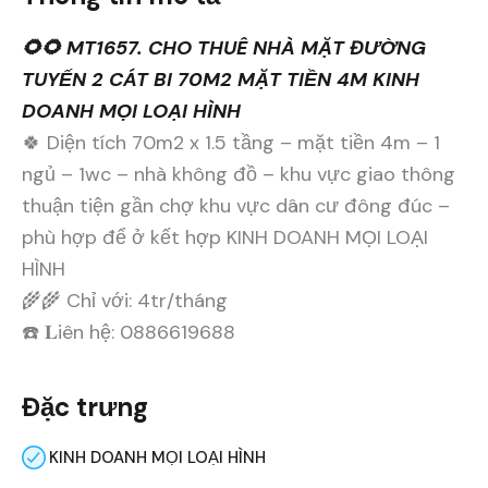
🌻🌻 MT1657. CHO THUÊ NHÀ MẶT ĐƯỜNG
TUYẾN 2 CÁT BI 70M2 MẶT TIỀN 4M KINH
DOANH MỌI LOẠI HÌNH
🍀 Diện tích 70m2 x 1.5 tầng – mặt tiền 4m – 1
ngủ – 1wc – nhà không đồ – khu vực giao thông
thuận tiện gần chợ khu vực dân cư đông đúc –
phù hợp để ở kết hợp KINH DOANH MỌI LOẠI
HÌNH
🌾🌾 Chỉ với: 4tr/tháng
☎️ 𝐋iên hệ: 0886619688
Đặc trưng
KINH DOANH MỌI LOẠI HÌNH