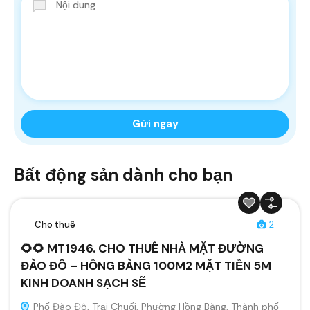
Bất động sản dành cho bạn
Cho thuê
2
🌻🌻 MT1946. CHO THUÊ NHÀ MẶT ĐƯỜNG
ĐÀO ĐÔ – HỒNG BÀNG 100M2 MẶT TIỀN 5M
KINH DOANH SẠCH SẼ
Phố Đào Đô, Trại Chuối, Phường Hồng Bàng, Thành phố