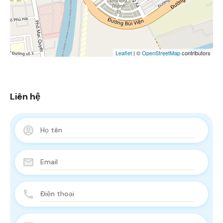
Leaflet
| ©
OpenStreetMap
contributors
Liên hệ