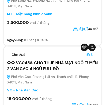
Phố Đằng Hải, Phường Hải An, Thành phố Hải Phòng,
04813, Việt Nam
MT - Mặt bằng kinh doanh
3.500.000
vnđ / tháng
m2
1
1
40
Ngày đăng:
8 Tháng 8, 2026
Cho thuê
6
🌻🌻 VC0456. CHO THUÊ NHÀ MẶT NGÕ TUYẾN
2 VĂN CAO 4 NGỦ FULL ĐỒ
Phố Văn Cao, Phường Hải An, Thành phố Hải Phòng,
04813, Việt Nam
VC - Nhà Văn Cao
18.000.000
vnđ / tháng
m2