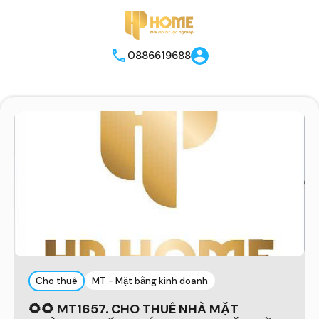
0886619688
Cho thuê
MT - Mặt bằng kinh doanh
🌻🌻 MT1657. CHO THUÊ NHÀ MẶT