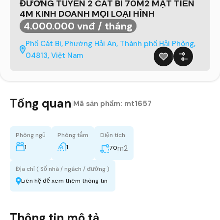
ĐƯỜNG TUYẾN 2 CÁT BI 70M2 MẶT TIỀN
4M KINH DOANH MỌI LOẠI HÌNH
4.000.000 vnđ / tháng
Phố Cát Bi, Phường Hải An, Thành phố Hải Phòng,
04813, Việt Nam
Tổng quan
|
Mã sản phẩm:
mt1657
Phòng ngủ
Phòng tắm
Diện tích
1
1
m2
70
Địa chỉ ( Số nhà / ngách / đường )
Liên hệ để xem thêm thông tin
Thông tin mô tả