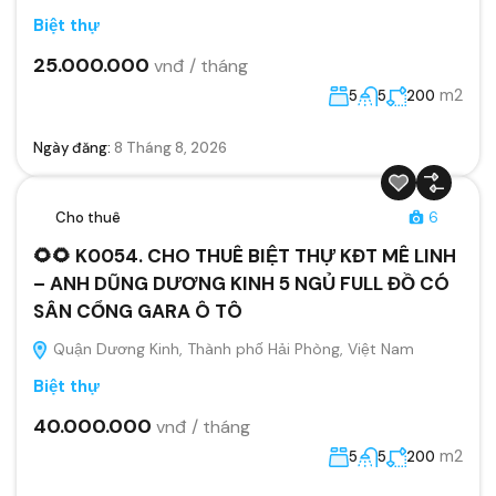
Biệt thự
25.000.000
vnđ / tháng
m2
5
5
200
Ngày đăng:
8 Tháng 8, 2026
Cho thuê
6
🌻🌻 K0054. CHO THUÊ BIỆT THỰ KĐT MÊ LINH
– ANH DŨNG DƯƠNG KINH 5 NGỦ FULL ĐỒ CÓ
SÂN CỔNG GARA Ô TÔ
Quận Dương Kinh, Thành phố Hải Phòng, Việt Nam
Biệt thự
40.000.000
vnđ / tháng
m2
5
5
200