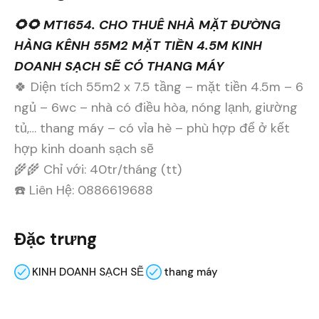
🌻🌻 MT1654. CHO THUÊ NHÀ MẶT ĐƯỜNG
HÀNG KÊNH 55M2 MẶT TIỀN 4.5M KINH
DOANH SẠCH SẼ CÓ THANG MÁY
🍀 Diện tích 55m2 x 7.5 tầng – mặt tiền 4.5m – 6
ngủ – 6wc – nhà có điều hòa, nóng lạnh, giường
tủ,… thang máy – có vỉa hè – phù hợp để ở kết
hợp kinh doanh sạch sẽ
🌾🌾 Chỉ với: 40tr/tháng (tt)
☎️ Liên Hệ: 0886619688
Đặc trưng
KINH DOANH SẠCH SẼ
thang máy