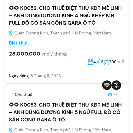
🌻🌻 K0052. CHO THUÊ BIỆT THỰ KĐT MÊ LINH
– ANH DŨNG DƯƠNG KINH 4 NGỦ KHÉP KÍN
FULL ĐỒ CÓ SÂN CỔNG GARA Ô TÔ
Quận Dương Kinh, Thành phố Hải Phòng, Việt Nam
Biệt thự
28.000.000
vnđ / tháng
m2
4
5
200
Ngày đăng:
8 Tháng 8, 2026
Cho thuê
27
🌻🌻 K0053. CHO THUÊ BIỆT THỰ KĐT MÊ LINH
– ANH DŨNG DƯƠNG KINH 5 NGỦ FULL ĐỒ CÓ
SÂN CỔNG GARA Ô TÔ
Quận Dương Kinh, Thành phố Hải Phòng, Việt Nam