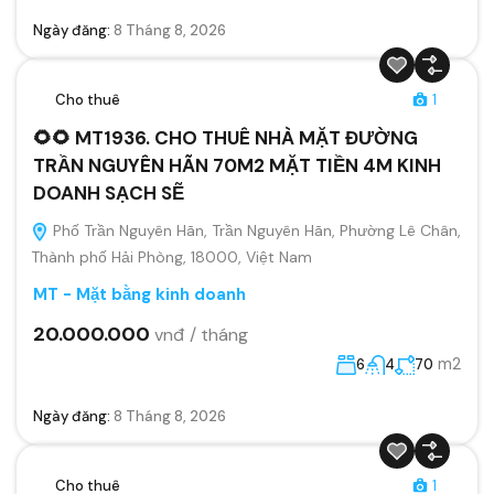
Ngày đăng:
8 Tháng 8, 2026
Cho thuê
1
🌻🌻 MT1936. CHO THUÊ NHÀ MẶT ĐƯỜNG
TRẦN NGUYÊN HÃN 70M2 MẶT TIỀN 4M KINH
DOANH SẠCH SẼ
Phố Trần Nguyên Hãn, Trần Nguyên Hãn, Phường Lê Chân,
Thành phố Hải Phòng, 18000, Việt Nam
MT - Mặt bằng kinh doanh
20.000.000
vnđ / tháng
m2
6
4
70
Ngày đăng:
8 Tháng 8, 2026
Cho thuê
1