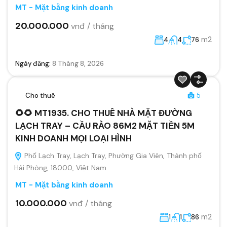
MT - Mặt bằng kinh doanh
20.000.000
vnđ / tháng
m2
4
4
76
Ngày đăng:
8 Tháng 8, 2026
Cho thuê
5
🌻🌻 MT1935. CHO THUÊ NHÀ MẶT ĐƯỜNG
LẠCH TRAY – CẦU RÀO 86M2 MẶT TIỀN 5M
KINH DOANH MỌI LOẠI HÌNH
Phố Lạch Tray, Lạch Tray, Phường Gia Viên, Thành phố
Hải Phòng, 18000, Việt Nam
MT - Mặt bằng kinh doanh
10.000.000
vnđ / tháng
m2
1
1
86