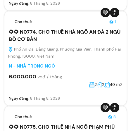
Ngày đăng:
8 Tháng 8, 2026
Cho thuê
1
🌻🌻 N0774. CHO THUÊ NHÀ NGÕ AN ĐÀ 2 NGỦ
ĐỒ CƠ BẢN
Phố An Đà, Đằng Giang, Phường Gia Viên, Thành phố Hải
Phòng, 18000, Việt Nam
N - NHÀ TRONG NGÕ
6.000.000
vnđ / tháng
m2
2
2
40
Ngày đăng:
8 Tháng 8, 2026
Cho thuê
5
🌻🌻 N0775. CHO THUÊ NHÀ NGÕ PHẠM PHÚ