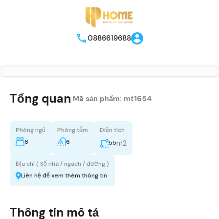
0886619688
Tổng quan
|
Mã sản phẩm:
mt1654
Phòng ngủ
Phòng tắm
Diện tích
6
6
m2
55
Địa chỉ ( Số nhà / ngách / đường )
Liên hệ để xem thêm thông tin
Thông tin mô tả