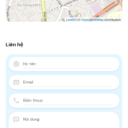
Leaflet
| ©
OpenStreetMap
contributors
Liên hệ