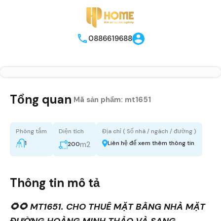
0886619688
Tổng quan
|
Mã sản phẩm:
mt1651
Phòng tắm
Diện tích
Địa chỉ ( Số nhà / ngách / đường )
1
Liên hệ để xem thêm thông tin
m2
200
Thông tin mô tả
🌻🌻 MT1651. CHO THUÊ MẶT BẰNG NHÀ MẶT
ĐƯỜNG HOÀNG MINH THẢO VÀ SANG