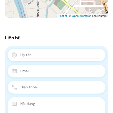
Leaflet
| ©
OpenStreetMap
contributors
Liên hệ