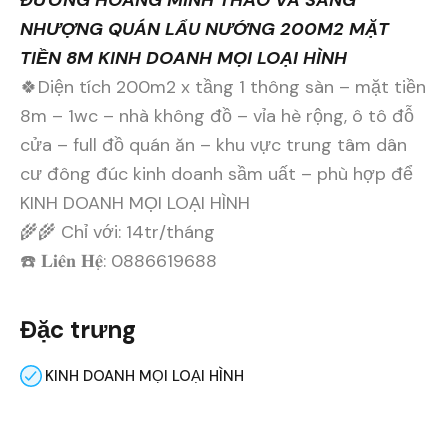
NHƯỢNG QUÁN LẨU NƯỚNG 200M2 MẶT
TIỀN 8M KINH DOANH MỌI LOẠI HÌNH
🍀Diện tích 200m2 x tầng 1 thông sàn – mặt tiền
8m – 1wc – nhà không đồ – vỉa hè rộng, ô tô đỗ
cửa – full đồ quán ăn – khu vực trung tâm dân
cư đông đúc kinh doanh sầm uất – phù hợp để
KINH DOANH MỌI LOẠI HÌNH
🌾🌾 Chỉ với: 14tr/tháng
☎️ 𝐋𝐢𝐞̂𝐧 𝐇𝐞̣̂: 0886619688
Đặc trưng
KINH DOANH MỌI LOẠI HÌNH