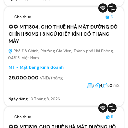
Cho thuê
6
🌻🌻 MT1304. CHO THUÊ NHÀ MẶT ĐƯỜNG ĐỖ
CHÍNH 50M2 | 3 NGỦ KHÉP KÍN | CÓ THANG
MÁY
Phố Đỗ Chính, Phường Gia Viên, Thành phố Hải Phòng,
04813, Việt Nam
MT - Mặt bằng kinh doanh
25.000.000
VNĐ/tháng
m2
3
4
50
Ngày đăng:
10 Tháng 8, 2026
Cho thuê
11
🌻🌻 MT1819. CHO THUÊ NHÀ MẶT ĐƯỜNG HỒ