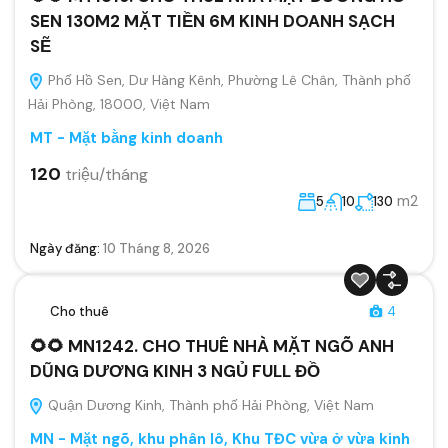
SEN 130M2 MẶT TIỀN 6M KINH DOANH SẠCH
SẼ
Phố Hồ Sen, Dư Hàng Kênh, Phường Lê Chân, Thành phố
Hải Phòng, 18000, Việt Nam
MT - Mặt bằng kinh doanh
120
triệu/tháng
m2
5
10
130
Ngày đăng:
10 Tháng 8, 2026
Cho thuê
4
🌻🌻 MN1242. CHO THUÊ NHÀ MẶT NGÕ ANH
DŨNG DƯƠNG KINH 3 NGỦ FULL ĐỒ
Quận Dương Kinh, Thành phố Hải Phòng, Việt Nam
MN - Mặt ngõ, khu phân lô, Khu TĐC vừa ở vừa kinh