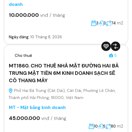
doanh
10.000.000
vnđ / tháng
m2
3
3
74
Ngày đăng:
10 Tháng 8, 2026
Cho thuê
5
MT1860. CHO THUÊ NHÀ MẶT ĐƯỜNG HAI BÀ
TRƯNG MẶT TIỀN 6M KINH DOANH SẠCH SẼ
CÓ THANG MÁY
Phố Hai Bà Trưng (Cát Dài), Cát Dài, Phường Lê Chân,
Thành phố Hải Phòng, 18000, Việt Nam
MT - Mặt bằng kinh doanh
45.000.000
vnđ / tháng
m2
10
5
80