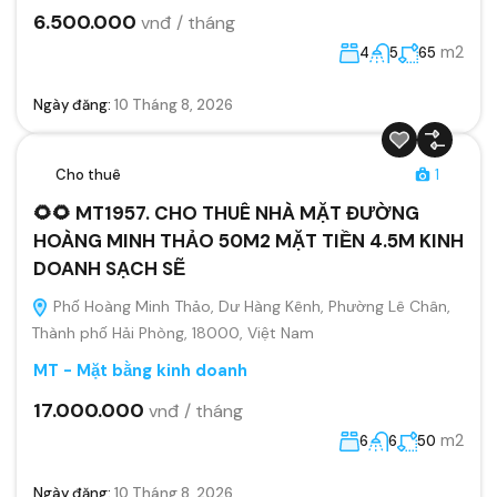
6.500.000
vnđ / tháng
m2
4
5
65
Ngày đăng:
10 Tháng 8, 2026
Cho thuê
1
🌻🌻 MT1957. CHO THUÊ NHÀ MẶT ĐƯỜNG
HOÀNG MINH THẢO 50M2 MẶT TIỀN 4.5M KINH
DOANH SẠCH SẼ
Phố Hoàng Minh Thảo, Dư Hàng Kênh, Phường Lê Chân,
Thành phố Hải Phòng, 18000, Việt Nam
MT - Mặt bằng kinh doanh
17.000.000
vnđ / tháng
m2
6
6
50
Ngày đăng:
10 Tháng 8, 2026