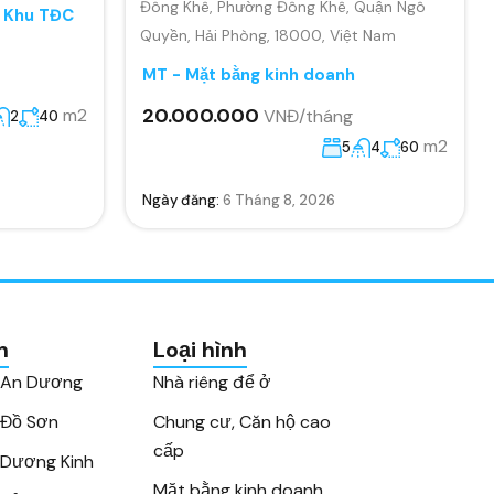
Đông Khê, Phường Đông Khê, Quận Ngô
, Khu TĐC
Quyền, Hải Phòng, 18000, Việt Nam
MT - Mặt bằng kinh doanh
20.000.000
m2
VNĐ/tháng
2
40
m2
5
4
60
Ngày đăng:
6 Tháng 8, 2026
n
Loại hình
 An Dương
Nhà riêng để ở
 Đồ Sơn
Chung cư, Căn hộ cao
cấp
Dương Kinh
Mặt bằng kinh doanh