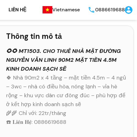
LIÊN HỆ
Vietnamese
0886619688
Thông tin mô tả
🌻🌻 MT1503. CHO THUÊ NHÀ MẶT ĐƯỜNG
NGUYỄN VĂN LINH 90M2 MẶT TIỀN 4.5M
KINH DOANH SẠCH SẼ
🍀 Nhà 90m2 x 4 tầng – mặt tiền 4.5m – 4 ngủ
– 3wc – nhà có điều hòa, nóng lạnh – vỉa hè
rộng – khu vực dân cư đông đúc – phù hợp để
ở kết hợp kinh doanh sạch sẽ
🌾🌾 Chỉ với: 22tr/tháng
☎️ 𝐋𝐢𝐞̂𝐧 𝐇𝐞̣̂: 0886619688