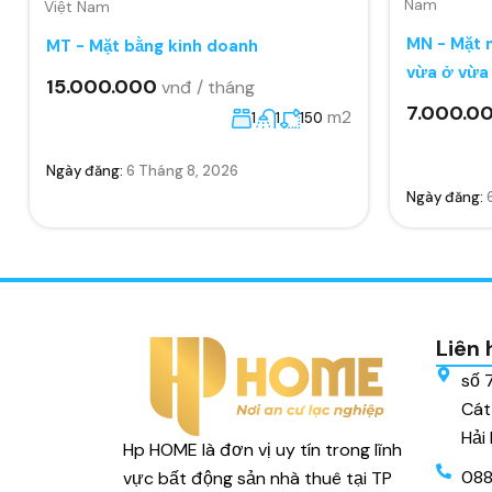
Nam
Việt Nam
MN - Mặt n
MT - Mặt bằng kinh doanh
vừa ở vừa
15.000.000
vnđ / tháng
7.000.0
m2
1
1
150
Ngày đăng:
6 Tháng 8, 2026
Ngày đăng:
Liên 
số 
Cát
Hải
Hp HOME là đơn vị uy tín trong lĩnh
088
vực bất động sản nhà thuê tại TP