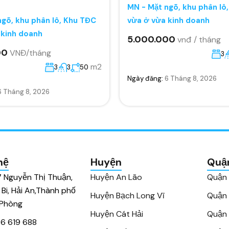
MN - Mặt ngõ, khu phân lô
gõ, khu phân lô, Khu TĐC
vừa ở vừa kinh doanh
 kinh doanh
5.000.000
vnđ / tháng
00
VNĐ/tháng
3
m2
3
3
50
Ngày đăng:
6 Tháng 8, 2026
6 Tháng 8, 2026
hệ
Huyện
Quậ
7 Nguyễn Thị Thuận,
Huyện An Lão
Quận
 Bi, Hải An,Thành phố
Huyện Bạch Long Vĩ
Quận
 Phòng
Huyện Cát Hải
Quận 
6 619 688