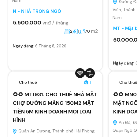
Nam
Đường Đà
Viên, Thành
N - NHÀ TRONG NGÕ
Nam
5.500.000
vnđ / tháng
MT - Mặt 
m2
2
1
70
50.000.
Ngày đăng:
6 Tháng 8, 2026
Ngày đăng:
Cho thuê
1
Cho thu
🌻🌻 MT1931. CHO THUÊ NHÀ MẶT
🌻🌻 MN0
CHỢ ĐƯỜNG MÁNG 150M2 MẶT
MẶT NGÕ
TIỀN 5M KINH DOANH MỌI LOẠI
KINH DO
HÌNH
An Đà, Đ
Quận Ngô Qu
Quận An Dương, Thành phố Hải Phòng,