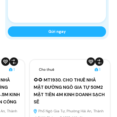
1
Cho thuê
1
Ê NHÀ
🌻🌻 MT1930. CHO THUÊ NHÀ
ŨNG
MẶT ĐƯỜNG NGÔ GIA TỰ 50M2
.5M KINH
MẶT TIỀN 4M KINH DOANH SẠCH
ÂN CỔNG
SẼ
 An, Thành
Phố Ngô Gia Tự, Phường Hải An, Thành