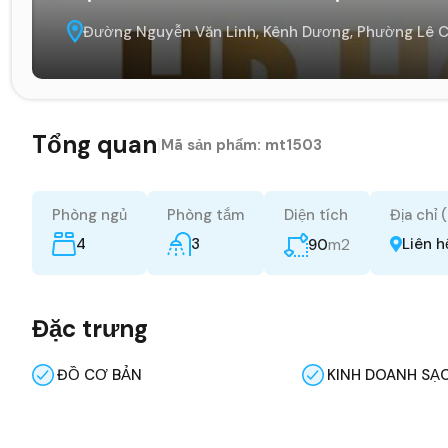
Đường Nguyễn Văn Linh, Kênh Dương, Phường Lê C
Tổng quan
|
Mã sản phẩm:
mt1503
Phòng ngủ
Phòng tắm
Diện tích
Địa chỉ 
4
3
m2
Liên h
90
Đặc trưng
ĐỒ CƠ BẢN
KINH DOANH SẠ