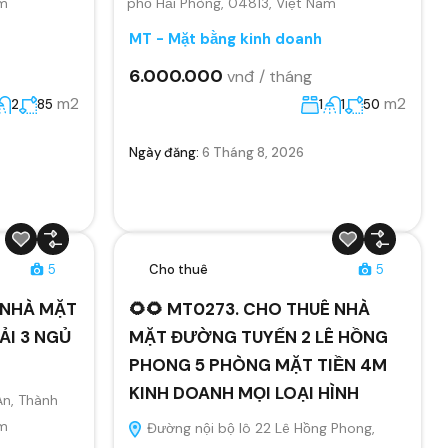
am
phố Hải Phòng, 04813, Việt Nam
MT - Mặt bằng kinh doanh
6.000.000
vnđ / tháng
m2
m2
2
85
1
1
50
Ngày đăng:
6 Tháng 8, 2026
5
Cho thuê
5
Ê NHÀ MẶT
🌻🌻 MT0273. CHO THUÊ NHÀ
ẢI 3 NGỦ
MẶT ĐƯỜNG TUYẾN 2 LÊ HỒNG
PHONG 5 PHÒNG MẶT TIỀN 4M
KINH DOANH MỌI LOẠI HÌNH
An, Thành
am
Đường nội bộ lô 22 Lê Hồng Phong,