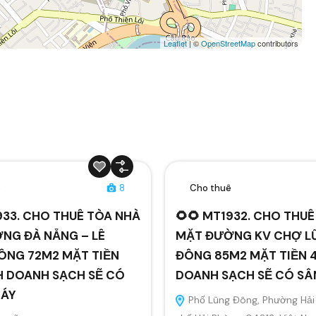
Leaflet
| ©
OpenStreetMap
contributors
ê
8
Cho thuê
933. CHO THUÊ TÒA NHÀ
🌻🌻 MT1932. CHO THU
NG ĐÀ NẴNG – LÊ
MẶT ĐƯỜNG KV CHỢ L
ÔNG 72M2 MẶT TIỀN
ĐÔNG 85M2 MẶT TIỀN 4
H DOANH SẠCH SẼ CÓ
DOANH SẠCH SẼ CÓ S
MÁY
Phố Lũng Đông, Phường Hải