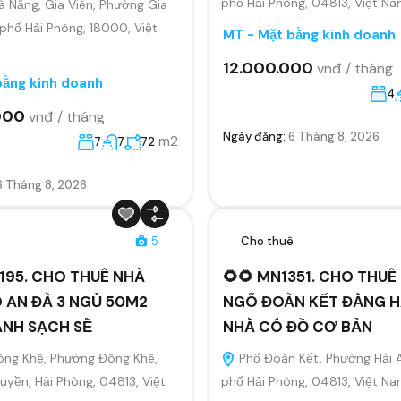
phố Hải Phòng, 04813, Việt N
 Nẵng, Gia Viên, Phường Gia
 phố Hải Phòng, 18000, Việt
MT - Mặt bằng kinh doanh
12.000.000
vnđ / tháng
bằng kinh doanh
4
000
vnđ / tháng
Ngày đăng:
6 Tháng 8, 2026
m2
7
7
72
6 Tháng 8, 2026
ê
5
Cho thuê
195. CHO THUÊ NHÀ
🌻🌻 MN1351. CHO THU
 AN ĐÀ 3 NGỦ 50M2
NGÕ ĐOÀN KẾT ĐẰNG H
ANH SẠCH SẼ
NHÀ CÓ ĐỒ CƠ BẢN
ông Khê, Phường Đông Khê,
Phố Đoàn Kết, Phường Hải 
yền, Hải Phòng, 04813, Việt
phố Hải Phòng, 04813, Việt N