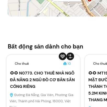
Bất động sản dành cho bạn
Cho thuê
10
Cho thu
🌻🌻 N0773. CHO THUÊ NHÀ NGÕ
🌻🌻 MT1
ĐÀ NẴNG 2 NGỦ ĐỒ CƠ BẢN SÂN
MẶT ĐƯỜ
CỔNG RIÊNG
THÁNH T
5.2M KIN
Đường Đà Nẵng, Gia Viên, Phường Gia
THANG 
Viên, Thành phố Hải Phòng, 18000, Việt