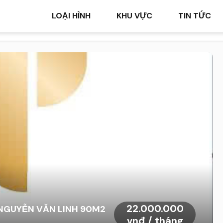
LOẠI HÌNH
KHU VỰC
TIN TỨC
22.000.000
 NGUYỄN VĂN LINH 90M2
vnđ / tháng