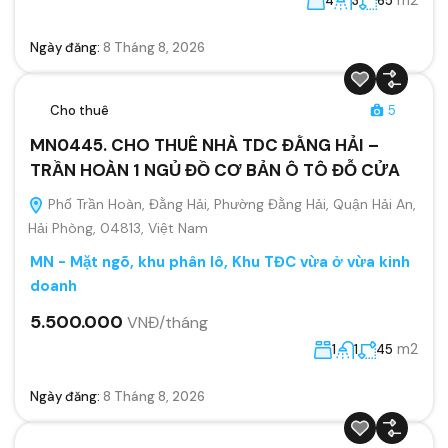
4
3
65
Ngày đăng:
8 Tháng 8, 2026
Cho thuê
5
MN0445. CHO THUÊ NHÀ TDC ĐẰNG HẢI –
TRẦN HOÀN 1 NGỦ ĐỒ CƠ BẢN Ô TÔ ĐỖ CỬA
Phố Trần Hoàn, Đằng Hải, Phường Đằng Hải, Quận Hải An,
Hải Phòng, 04813, Việt Nam
MN - Mặt ngõ, khu phân lô, Khu TĐC vừa ở vừa kinh
doanh
5.500.000
VNĐ/tháng
m2
1
1
45
Ngày đăng:
8 Tháng 8, 2026