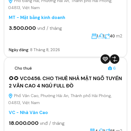
Phố Đằng Hải, Phường Hải An, Thành phố Hải Phòng,
04813, Việt Nam
MT - Mặt bằng kinh doanh
3.500.000
vnđ / tháng
m2
1
1
40
Ngày đăng:
8 Tháng 8, 2026
Cho thuê
6
🌻🌻 VC0456. CHO THUÊ NHÀ MẶT NGÕ TUYẾN
2 VĂN CAO 4 NGỦ FULL ĐỒ
Phố Văn Cao, Phường Hải An, Thành phố Hải Phòng,
04813, Việt Nam
VC - Nhà Văn Cao
18.000.000
vnđ / tháng
m2