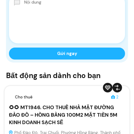
Bất động sản dành cho bạn
Cho thuê
2
🌻🌻 MT1946. CHO THUÊ NHÀ MẶT ĐƯỜNG
ĐÀO ĐÔ – HỒNG BÀNG 100M2 MẶT TIỀN 5M
KINH DOANH SẠCH SẼ
Phố Đào Đô, Trại Chuối, Phường Hồng Bàng, Thành phố