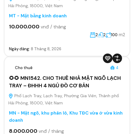
Hải Phòng, 18000, Việt Nam
MT - Mặt bằng kinh doanh
10.000.000
vnđ / tháng
m2
2
2
100
Ngày đăng:
8 Tháng 8, 2026
Cho thuê
4
🌻🌻 MN1542. CHO THUÊ NHÀ MẶT NGÕ LẠCH
TRAY – ĐHHH 4 NGỦ ĐỒ CƠ BẢN
Phố Lạch Tray, Lạch Tray, Phường Gia Viên, Thành phố
Hải Phòng, 18000, Việt Nam
MN - Mặt ngõ, khu phân lô, Khu TĐC vừa ở vừa kinh
doanh
8.000.000
vnđ / tháng