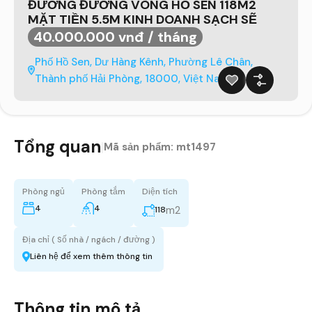
ĐƯỜNG ĐƯỜNG VÒNG HỒ SEN 118M2
MẶT TIỀN 5.5M KINH DOANH SẠCH SẼ
40.000.000 vnđ / tháng
Phố Hồ Sen, Dư Hàng Kênh, Phường Lê Chân,
Thành phố Hải Phòng, 18000, Việt Nam
Tổng quan
|
Mã sản phẩm:
mt1497
Phòng ngủ
Phòng tắm
Diện tích
4
4
m2
118
Địa chỉ ( Số nhà / ngách / đường )
Liên hệ để xem thêm thông tin
Thông tin mô tả