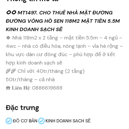
🌻🌻 MT1497. CHO THUÊ NHÀ MẶT ĐƯỜNG
ĐƯỜNG VÒNG HỒ SEN 118M2 MẶT TIỀN 5.5M
KINH DOANH SẠCH SẼ
🍀 Nhà 118m2 x 2 tầng – mặt tiền 5.5m – 4 ngủ –
4wc – nhà có điều hòa, nóng lạnh – vỉa hè rộng –
khu vực dân cư đông đúc – phù hợp để ở kết
hợp kinh doanh sạch sẽ
🌾🌾 Chỉ với: 40tr/tháng (2 tầng)
50tr/tháng – cả nhà
☎️ 𝐋𝐢𝐞̂𝐧 𝐇𝐞̣̂: 0886619688
Đặc trưng
ĐỒ CƠ BẢN
KINH DOANH SẠCH SẼ