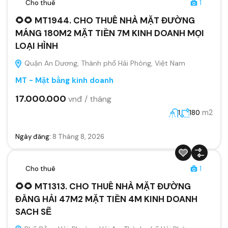
Cho thuê
1
🌻🌻 MT1944. CHO THUÊ NHÀ MẶT ĐƯỜNG
MÁNG 180M2 MẶT TIỀN 7M KINH DOANH MỌI
LOẠI HÌNH
Quận An Dương, Thành phố Hải Phòng, Việt Nam
MT - Mặt bằng kinh doanh
17.000.000
vnđ / tháng
m2
1
180
Ngày đăng:
8 Tháng 8, 2026
Cho thuê
1
🌻🌻 MT1313. CHO THUÊ NHÀ MẶT ĐƯỜNG
ĐẰNG HẢI 47M2 MẶT TIỀN 4M KINH DOANH
SACH SẼ