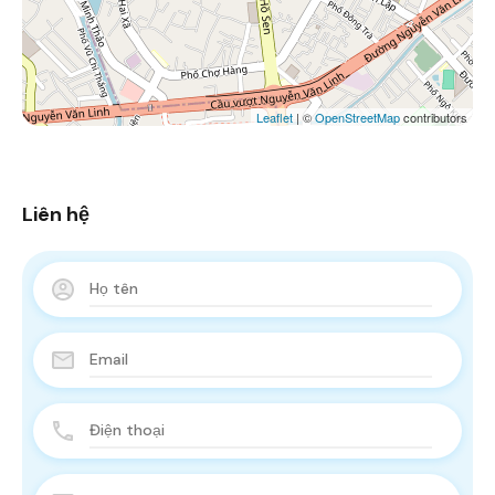
Leaflet
| ©
OpenStreetMap
contributors
Liên hệ