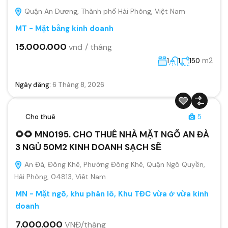
Quận An Dương, Thành phố Hải Phòng, Việt Nam
MT - Mặt bằng kinh doanh
15.000.000
vnđ / tháng
m2
1
1
150
Ngày đăng:
6 Tháng 8, 2026
Cho thuê
5
🌻🌻 MN0195. CHO THUÊ NHÀ MẶT NGÕ AN ĐÀ
3 NGỦ 50M2 KINH DOANH SẠCH SẼ
An Đà, Đông Khê, Phường Đông Khê, Quận Ngô Quyền,
Hải Phòng, 04813, Việt Nam
MN - Mặt ngõ, khu phân lô, Khu TĐC vừa ở vừa kinh
doanh
7.000.000
VNĐ/tháng