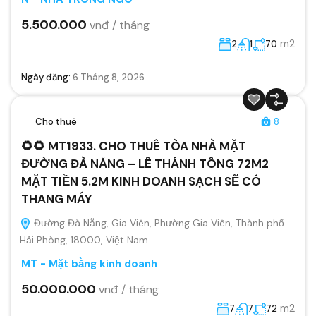
5.500.000
vnđ / tháng
m2
2
1
70
Ngày đăng:
6 Tháng 8, 2026
Cho thuê
8
🌻🌻 MT1933. CHO THUÊ TÒA NHÀ MẶT
ĐƯỜNG ĐÀ NẴNG – LÊ THÁNH TÔNG 72M2
MẶT TIỀN 5.2M KINH DOANH SẠCH SẼ CÓ
THANG MÁY
Đường Đà Nẵng, Gia Viên, Phường Gia Viên, Thành phố
Hải Phòng, 18000, Việt Nam
MT - Mặt bằng kinh doanh
50.000.000
vnđ / tháng
m2
7
7
72