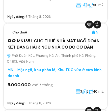
m2
3
3
50
Ngày đăng:
6 Tháng 8, 2026
Cho thuê
5
🌻🌻 MN1351. CHO THUÊ NHÀ MẶT NGÕ ĐOÀN
KẾT ĐẰNG HẢI 3 NGỦ NHÀ CÓ ĐỒ CƠ BẢN
Phố Đoàn Kết, Phường Hải An, Thành phố Hải Phòng,
04813, Việt Nam
MN - Mặt ngõ, khu phân lô, Khu TĐC vừa ở vừa kinh
doanh
5.000.000
vnđ / tháng
m2
3
2
40
Ngày đăng:
6 Tháng 8, 2026