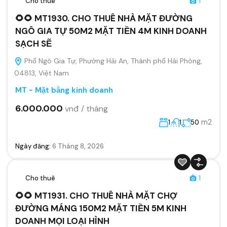
Cho thuê
1
🌻🌻 MT1930. CHO THUÊ NHÀ MẶT ĐƯỜNG
NGÔ GIA TỰ 50M2 MẶT TIỀN 4M KINH DOANH
SẠCH SẼ
Phố Ngô Gia Tự, Phường Hải An, Thành phố Hải Phòng,
04813, Việt Nam
MT - Mặt bằng kinh doanh
6.000.000
vnđ / tháng
m2
1
1
50
Ngày đăng:
6 Tháng 8, 2026
Cho thuê
1
🌻🌻 MT1931. CHO THUÊ NHÀ MẶT CHỢ
ĐƯỜNG MÁNG 150M2 MẶT TIỀN 5M KINH
DOANH MỌI LOẠI HÌNH