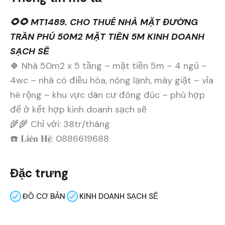
🌻🌻 MT1489. CHO THUÊ NHÀ MẶT ĐƯỜNG
TRẦN PHÚ 50M2 MẶT TIỀN 5M KINH DOANH
SẠCH SẼ
🍀 Nhà 50m2 x 5 tầng – mặt tiền 5m – 4 ngủ –
4wc – nhà có điều hòa, nóng lạnh, máy giặt – vỉa
hè rộng – khu vực dân cư đông đúc – phù hợp
để ở kết hợp kinh doanh sạch sẽ
🌾🌾 Chỉ với: 38tr/tháng
☎️ 𝐋𝐢𝐞̂𝐧 𝐇𝐞̣̂: 0886619688
Đặc trưng
ĐỒ CƠ BẢN
KINH DOANH SẠCH SẼ