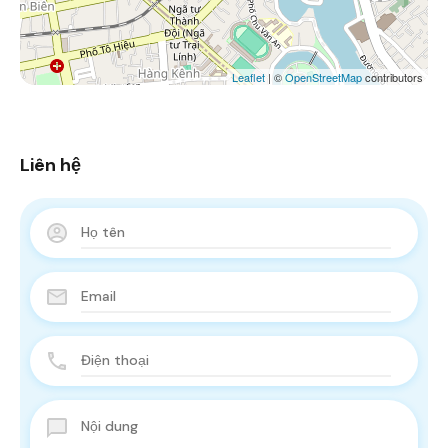
Leaflet
| ©
OpenStreetMap
contributors
Liên hệ