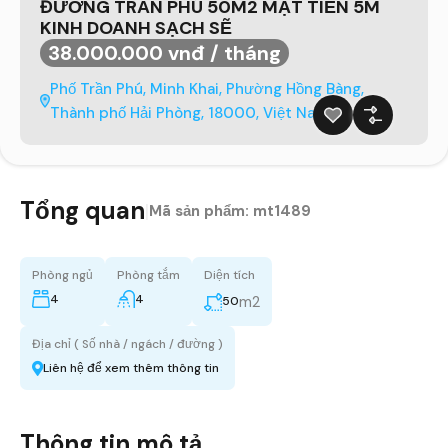
ĐƯỜNG TRẦN PHÚ 50M2 MẶT TIỀN 5M
KINH DOANH SẠCH SẼ
38.000.000 vnđ / tháng
Phố Trần Phú, Minh Khai, Phường Hồng Bàng,
Thành phố Hải Phòng, 18000, Việt Nam
Tổng quan
|
Mã sản phẩm:
mt1489
Phòng ngủ
Phòng tắm
Diện tích
4
4
m2
50
Địa chỉ ( Số nhà / ngách / đường )
Liên hệ để xem thêm thông tin
Thông tin mô tả