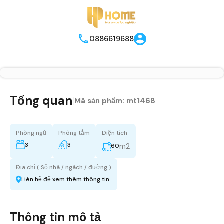
0886619688
Tổng quan
|
Mã sản phẩm:
mt1468
Phòng ngủ
Phòng tắm
Diện tích
3
3
m2
60
Địa chỉ ( Số nhà / ngách / đường )
Liên hệ để xem thêm thông tin
Thông tin mô tả