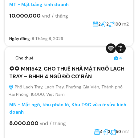
MT - Mặt bằng kinh doanh
10.000.000
vnđ / tháng
m2
2
2
100
Ngày đăng:
8 Tháng 8, 2026
Cho thuê
4
🌻🌻 MN1542. CHO THUÊ NHÀ MẶT NGÕ LẠCH
TRAY – ĐHHH 4 NGỦ ĐỒ CƠ BẢN
Phố Lạch Tray, Lạch Tray, Phường Gia Viên, Thành phố
Hải Phòng, 18000, Việt Nam
MN - Mặt ngõ, khu phân lô, Khu TĐC vừa ở vừa kinh
doanh
8.000.000
vnđ / tháng
m2
4
3
50