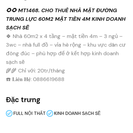
🌻🌻 MT1468. CHO THUÊ NHÀ MẶT ĐƯỜNG
TRUNG LỰC 60M2 MẶT TIỀN 4M KINH DOANH
SẠCH SẼ
🍀 Nhà 60m2 x 4 tầng – mặt tiền 4m – 3 ngủ –
3wc – nhà full đồ – vỉa hè rộng – khu vực dân cư
đông đúc – phù hợp để ở kết hợp kinh doanh
sạch sẽ
🌾🌾 Chỉ với: 20tr/tháng
☎️ 𝐋𝐢𝐞̂𝐧 𝐇𝐞̣̂: 0886619688
Đặc trưng
FULL NỘI THẤT
KINH DOANH SẠCH SẼ