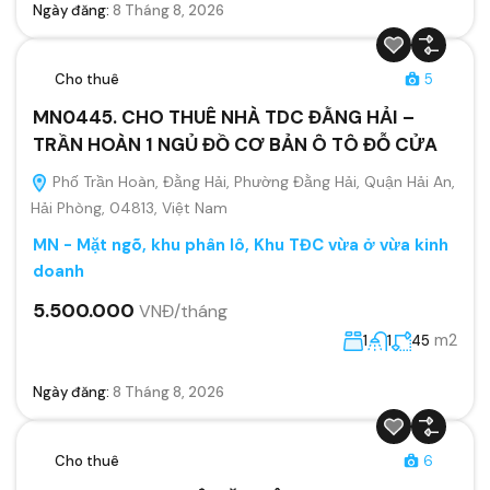
Ngày đăng:
8 Tháng 8, 2026
Cho thuê
5
MN0445. CHO THUÊ NHÀ TDC ĐẰNG HẢI –
TRẦN HOÀN 1 NGỦ ĐỒ CƠ BẢN Ô TÔ ĐỖ CỬA
Phố Trần Hoàn, Đằng Hải, Phường Đằng Hải, Quận Hải An,
Hải Phòng, 04813, Việt Nam
MN - Mặt ngõ, khu phân lô, Khu TĐC vừa ở vừa kinh
doanh
5.500.000
VNĐ/tháng
m2
1
1
45
Ngày đăng:
8 Tháng 8, 2026
Cho thuê
6