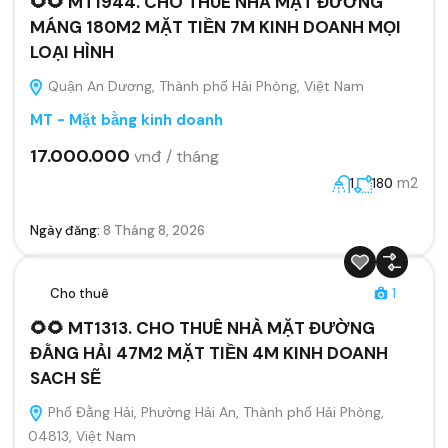
🌻🌻 MT1944. CHO THUÊ NHÀ MẶT ĐƯỜNG
MÁNG 180M2 MẶT TIỀN 7M KINH DOANH MỌI
LOẠI HÌNH
Quận An Dương, Thành phố Hải Phòng, Việt Nam
MT - Mặt bằng kinh doanh
17.000.000
vnđ / tháng
m2
1
180
Ngày đăng:
8 Tháng 8, 2026
Cho thuê
1
🌻🌻 MT1313. CHO THUÊ NHÀ MẶT ĐƯỜNG
ĐẰNG HẢI 47M2 MẶT TIỀN 4M KINH DOANH
SACH SẼ
Phố Đằng Hải, Phường Hải An, Thành phố Hải Phòng,
04813, Việt Nam