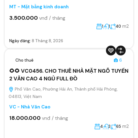
MT - Mặt bằng kinh doanh
3.500.000
vnđ / tháng
m2
1
1
40
Ngày đăng:
8 Tháng 8, 2026
Cho thuê
6
🌻🌻 VC0456. CHO THUÊ NHÀ MẶT NGÕ TUYẾN
2 VĂN CAO 4 NGỦ FULL ĐỒ
Phố Văn Cao, Phường Hải An, Thành phố Hải Phòng,
04813, Việt Nam
VC - Nhà Văn Cao
18.000.000
vnđ / tháng
m2
4
3
65