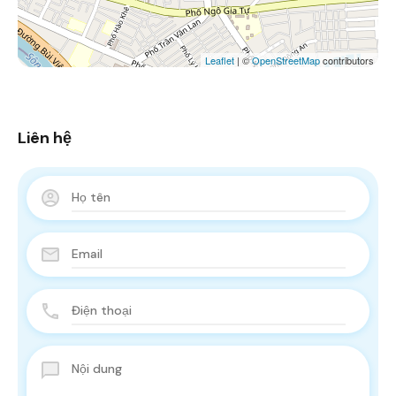
Leaflet
| ©
OpenStreetMap
contributors
Liên hệ