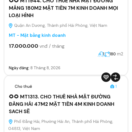
🌻🌻 MT1944. CHO THUÊ NHÀ MẶT ĐƯỜNG
MÁNG 180M2 MẶT TIỀN 7M KINH DOANH MỌI
LOẠI HÌNH
Quận An Dương, Thành phố Hải Phòng, Việt Nam
MT - Mặt bằng kinh doanh
17.000.000
vnđ / tháng
m2
1
180
Ngày đăng:
8 Tháng 8, 2026
Cho thuê
1
🌻🌻 MT1313. CHO THUÊ NHÀ MẶT ĐƯỜNG
ĐẰNG HẢI 47M2 MẶT TIỀN 4M KINH DOANH
SACH SẼ
Phố Đằng Hải, Phường Hải An, Thành phố Hải Phòng,
04813, Việt Nam