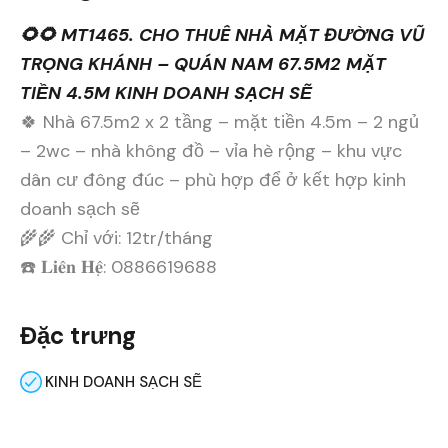
🌻🌻 MT1465. CHO THUÊ NHÀ MẶT ĐƯỜNG VŨ
TRỌNG KHÁNH – QUÁN NAM 67.5M2 MẶT
TIỀN 4.5M KINH DOANH SẠCH SẼ
🍀 Nhà 67.5m2 x 2 tầng – mặt tiền 4.5m – 2 ngủ
– 2wc – nhà không đồ – vỉa hè rộng – khu vực
dân cư đông đúc – phù hợp để ở kết hợp kinh
doanh sạch sẽ
🌾🌾 Chỉ với: 12tr/tháng
☎️ 𝐋𝐢𝐞̂𝐧 𝐇𝐞̣̂: 0886619688
Đặc trưng
KINH DOANH SẠCH SẼ