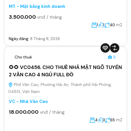
MT - Mặt bằng kinh doanh
3.500.000
vnđ / tháng
m2
1
1
40
Ngày đăng:
8 Tháng 8, 2026
Cho thuê
6
🌻🌻 VC0456. CHO THUÊ NHÀ MẶT NGÕ TUYẾN
2 VĂN CAO 4 NGỦ FULL ĐỒ
Phố Văn Cao, Phường Hải An, Thành phố Hải Phòng,
04813, Việt Nam
VC - Nhà Văn Cao
18.000.000
vnđ / tháng
m2
4
3
65