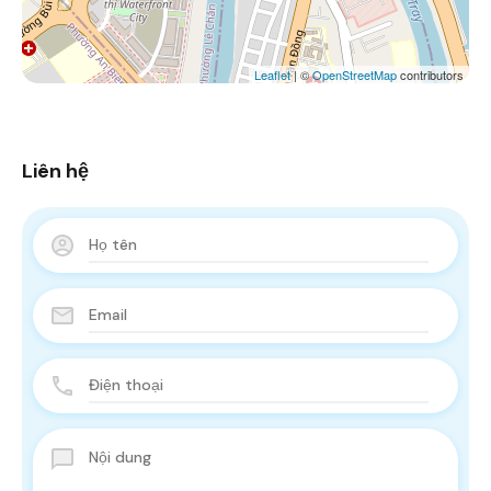
Leaflet
| ©
OpenStreetMap
contributors
Liên hệ