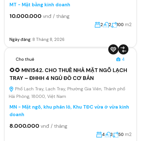
MT - Mặt bằng kinh doanh
10.000.000
vnđ / tháng
m2
2
2
100
Ngày đăng:
8 Tháng 8, 2026
Cho thuê
4
🌻🌻 MN1542. CHO THUÊ NHÀ MẶT NGÕ LẠCH
TRAY – ĐHHH 4 NGỦ ĐỒ CƠ BẢN
Phố Lạch Tray, Lạch Tray, Phường Gia Viên, Thành phố
Hải Phòng, 18000, Việt Nam
MN - Mặt ngõ, khu phân lô, Khu TĐC vừa ở vừa kinh
doanh
8.000.000
vnđ / tháng
m2
4
3
50