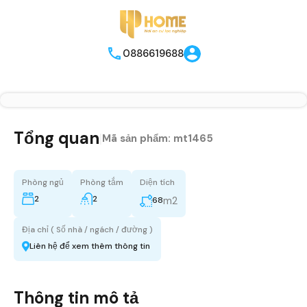
0886619688
Tổng quan
|
Mã sản phẩm:
mt1465
Phòng ngủ
Phòng tắm
Diện tích
2
2
m2
68
Địa chỉ ( Số nhà / ngách / đường )
Liên hệ để xem thêm thông tin
Thông tin mô tả