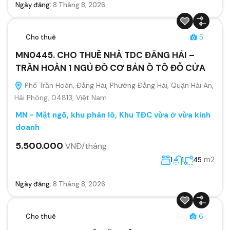
Ngày đăng:
8 Tháng 8, 2026
Cho thuê
5
MN0445. CHO THUÊ NHÀ TDC ĐẰNG HẢI –
TRẦN HOÀN 1 NGỦ ĐỒ CƠ BẢN Ô TÔ ĐỖ CỬA
Phố Trần Hoàn, Đằng Hải, Phường Đằng Hải, Quận Hải An,
Hải Phòng, 04813, Việt Nam
MN - Mặt ngõ, khu phân lô, Khu TĐC vừa ở vừa kinh
doanh
5.500.000
VNĐ/tháng
m2
1
1
45
Ngày đăng:
8 Tháng 8, 2026
Cho thuê
6