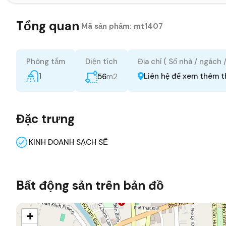
Tổng quan
|
Mã sản phẩm:
mt1407
Phòng tắm
Diện tích
Địa chỉ ( Số nhà / ngách 
1
m2
Liên hệ để xem thêm t
56
Đặc trưng
KINH DOANH SẠCH SẼ
Bất động sản trên bản đồ
+