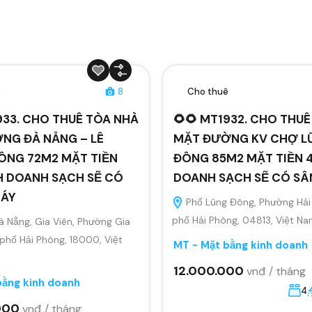
ê
8
Cho thuê
933. CHO THUÊ TÒA NHÀ
🌻🌻 MT1932. CHO THU
NG ĐÀ NẴNG – LÊ
MẶT ĐƯỜNG KV CHỢ L
ÔNG 72M2 MẶT TIỀN
ĐÔNG 85M2 MẶT TIỀN 4
H DOANH SẠCH SẼ CÓ
DOANH SẠCH SẼ CÓ S
MÁY
Phố Lũng Đông, Phường Hải
phố Hải Phòng, 04813, Việt N
 Nẵng, Gia Viên, Phường Gia
 phố Hải Phòng, 18000, Việt
MT - Mặt bằng kinh doanh
12.000.000
vnđ / tháng
bằng kinh doanh
4
000
vnđ / tháng