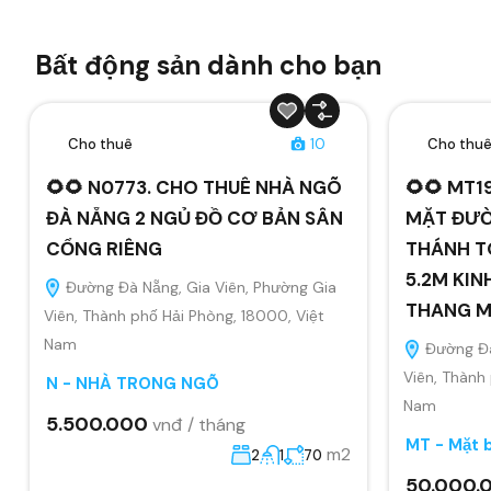
Bất động sản dành cho bạn
Cho thuê
10
Cho thu
🌻🌻 N0773. CHO THUÊ NHÀ NGÕ
🌻🌻 MT1
ĐÀ NẴNG 2 NGỦ ĐỒ CƠ BẢN SÂN
MẶT ĐƯỜ
CỔNG RIÊNG
THÁNH T
5.2M KIN
Đường Đà Nẵng, Gia Viên, Phường Gia
THANG 
Viên, Thành phố Hải Phòng, 18000, Việt
Nam
Đường Đà
Viên, Thành
N - NHÀ TRONG NGÕ
Nam
5.500.000
vnđ / tháng
MT - Mặt 
m2
2
1
70
50.000.