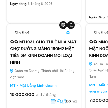
Ngày đăng:
6 Tháng 8, 2026
Ngày đăng:
Cho thuê
1
Cho thu
🌻🌻 MT1931. CHO THUÊ NHÀ MẶT
🌻🌻 MN0
CHỢ ĐƯỜNG MÁNG 150M2 MẶT
MẶT NGÕ
TIỀN 5M KINH DOANH MỌI LOẠI
KINH DO
HÌNH
An Đà, Đ
Quận Ngô Qu
Quận An Dương, Thành phố Hải Phòng,
Nam
Việt Nam
MN - Mặt n
MT - Mặt bằng kinh doanh
vừa ở vừa
15.000.000
vnđ / tháng
7.000.0
m2
1
1
150