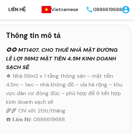
LIÊN HỆ
Vietnamese
0886619688
Thông tin mô tả
🌻🌻 MT1407. CHO THUÊ NHÀ MẶT ĐƯỜNG
LÊ LỢI 56M2 MẶT TIỀN 4.5M KINH DOANH
SẠCH SẼ
🍀 Nhà 56m2 x 1 tầng thông sàn – mặt tiền
4.5m – 1wc – nhà không đồ – vỉa hè rộng – khu
vực dân cư đông đúc – phù hợp để ở kết hợp
kinh doanh sạch sẽ
🌾🌾 Chỉ với: 20tr/tháng
☎️ 𝐋𝐢𝐞̂𝐧 𝐇𝐞̣̂: 0886619688