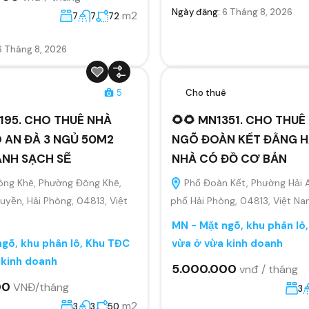
Ngày đăng:
6 Tháng 8, 2026
m2
7
7
72
6 Tháng 8, 2026
ê
5
Cho thuê
195. CHO THUÊ NHÀ
🌻🌻 MN1351. CHO THU
 AN ĐÀ 3 NGỦ 50M2
NGÕ ĐOÀN KẾT ĐẰNG H
ANH SẠCH SẼ
NHÀ CÓ ĐỒ CƠ BẢN
ông Khê, Phường Đông Khê,
Phố Đoàn Kết, Phường Hải 
yền, Hải Phòng, 04813, Việt
phố Hải Phòng, 04813, Việt N
MN - Mặt ngõ, khu phân lô
gõ, khu phân lô, Khu TĐC
vừa ở vừa kinh doanh
 kinh doanh
5.000.000
vnđ / tháng
00
VNĐ/tháng
3
m2
3
3
50