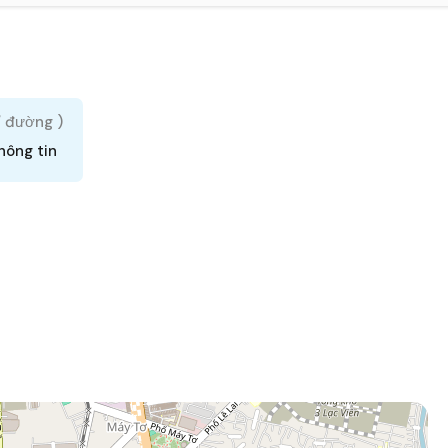
/ đường )
hông tin