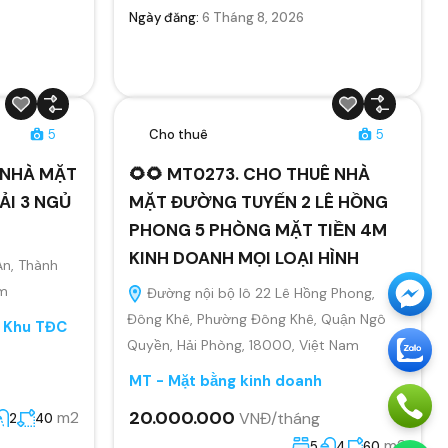
Ngày đăng:
6 Tháng 8, 2026
5
Cho thuê
5
Ê NHÀ MẶT
🌻🌻 MT0273. CHO THUÊ NHÀ
ẢI 3 NGỦ
MẶT ĐƯỜNG TUYẾN 2 LÊ HỒNG
PHONG 5 PHÒNG MẶT TIỀN 4M
KINH DOANH MỌI LOẠI HÌNH
An, Thành
am
Đường nội bộ lô 22 Lê Hồng Phong,
Đông Khê, Phường Đông Khê, Quận Ngô
, Khu TĐC
Quyền, Hải Phòng, 18000, Việt Nam
MT - Mặt bằng kinh doanh
20.000.000
m2
VNĐ/tháng
2
40
m2
5
4
60