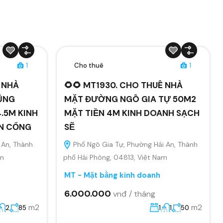
1
Cho thuê
1
Ê NHÀ
🌻🌻 MT1930. CHO THUÊ NHÀ
ŨNG
MẶT ĐƯỜNG NGÔ GIA TỰ 50M2
.5M KINH
MẶT TIỀN 4M KINH DOANH SẠCH
ÂN CỔNG
SẼ
 An, Thành
Phố Ngô Gia Tự, Phường Hải An, Thành
am
phố Hải Phòng, 04813, Việt Nam
MT - Mặt bằng kinh doanh
6.000.000
vnđ / tháng
m2
m2
2
85
1
1
50