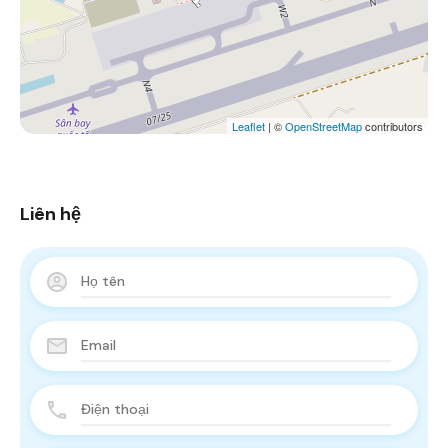
Leaflet
| ©
OpenStreetMap
contributors
Liên hệ