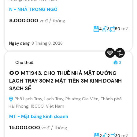
N - NHÀ TRONG NGÕ
8.000.000
vnđ / tháng
m2
4
3
50
Ngày đăng:
8 Tháng 8, 2026
Cho thuê
3
🌻🌻 MT1943. CHO THUÊ NHÀ MẶT ĐƯỜNG
LẠCH TRAY 30M2 MẶT TIỀN 3M KINH DOANH
SẠCH SẼ
Phố Lạch Tray, Lạch Tray, Phường Gia Viên, Thành phố
Hải Phòng, 18000, Việt Nam
MT - Mặt bằng kinh doanh
15.000.000
vnđ / tháng
m2
2
2
30