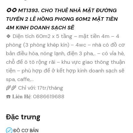
🌻🌻 MT1393. CHO THUÊ NHÀ MẶT ĐƯỜNG
TUYẾN 2 LÊ HỒNG PHONG 60M2 MẶT TIỀN
4M KINH DOANH SẠCH SẼ
🍀 Diện tích 60m2 x 5 tầng – mặt tiền 4m – 4
phòng (3 phòng khép kín) – 4wc – nhà có đồ cơ
bản điều hòa, nóng lạnh, điện 3 pha,.. – có vỉa hè,
chỗ để ô tô rộng rãi – khu vực giao thông thuận
tiện – phù hợp để ở kết hợp kinh doanh sạch sẽ
spa, caffe,…
🌾🌾 Chỉ với: 17tr/tháng
☎️ 𝐋𝐢𝐞̂𝐧 𝐇𝐞̣̂: 0886619688
Đặc trưng
ĐỒ CƠ BẢN