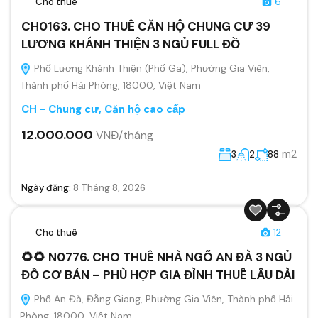
Cho thuê
6
CH0163. CHO THUÊ CĂN HỘ CHUNG CƯ 39
LƯƠNG KHÁNH THIỆN 3 NGỦ FULL ĐỒ
Phố Lương Khánh Thiện (Phố Ga), Phường Gia Viên,
Thành phố Hải Phòng, 18000, Việt Nam
CH - Chung cư, Căn hộ cao cấp
12.000.000
VNĐ/tháng
m2
3
2
88
Ngày đăng:
8 Tháng 8, 2026
Cho thuê
12
🌻🌻 N0776. CHO THUÊ NHÀ NGÕ AN ĐÀ 3 NGỦ
ĐỒ CƠ BẢN – PHÙ HỢP GIA ĐÌNH THUÊ LÂU DÀI
Phố An Đà, Đằng Giang, Phường Gia Viên, Thành phố Hải
Phòng, 18000, Việt Nam