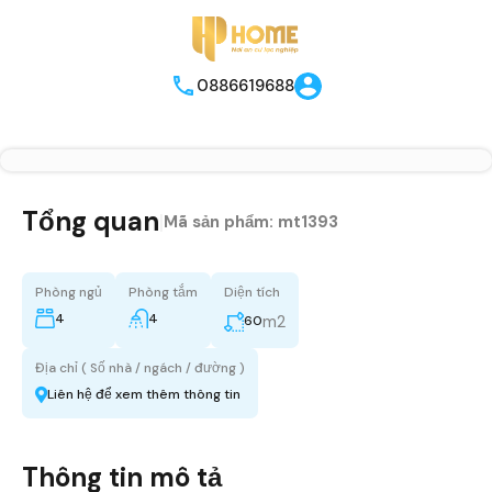
0886619688
Tổng quan
|
Mã sản phẩm:
mt1393
Phòng ngủ
Phòng tắm
Diện tích
4
4
m2
60
Địa chỉ ( Số nhà / ngách / đường )
Liên hệ để xem thêm thông tin
Thông tin mô tả