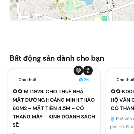
Bất động sản dành cho bạn
Cho thuê
26
Cho thu
🌻🌻 MT1929. CHO THUÊ NHÀ
🌻🌻 K00
MẶT ĐƯỜNG HOÀNG MINH THẢO
HỘ VĂN 
60M2 – MẶT TIỀN 4,5M – CÓ
CÓ THAN
THANG MÁY – KINH DOANH SẠCH
Phố Văn 
SẼ
phố Hải Phò