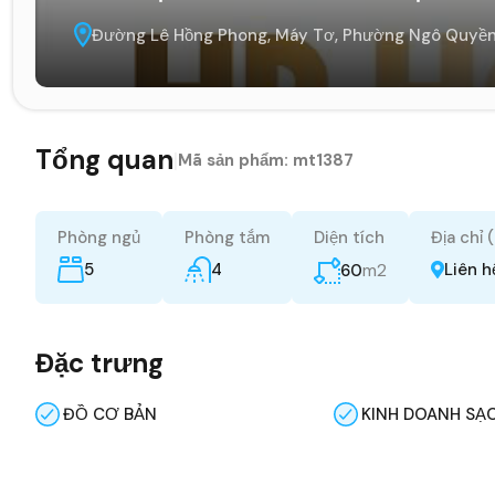
Đường Lê Hồng Phong, Máy Tơ, Phường Ngô Quyền,
Tổng quan
|
Mã sản phẩm:
mt1387
Phòng ngủ
Phòng tắm
Diện tích
Địa chỉ 
5
4
m2
Liên h
60
Đặc trưng
ĐỒ CƠ BẢN
KINH DOANH SẠ