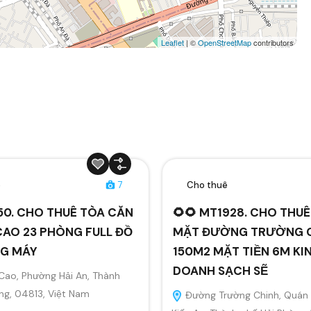
Leaflet
| ©
OpenStreetMap
contributors
ê
7
Cho thuê
50. CHO THUÊ TÒA CĂN
🌻🌻 MT1928. CHO THU
CAO 23 PHÒNG FULL ĐỒ
MẶT ĐƯỜNG TRƯỜNG 
G MÁY
150M2 MẶT TIỀN 6M KI
DOANH SẠCH SẼ
Cao, Phường Hải An, Thành
ng, 04813, Việt Nam
Đường Trường Chinh, Quán 