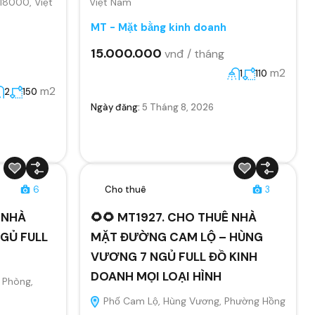
 18000, Việt
Việt Nam
MT - Mặt bằng kinh doanh
15.000.000
vnđ / tháng
m2
1
110
m2
2
150
Ngày đăng:
5 Tháng 8, 2026
6
Cho thuê
3
 NHÀ
🌻🌻 MT1927. CHO THUÊ NHÀ
GỦ FULL
MẶT ĐƯỜNG CAM LỘ – HÙNG
VƯƠNG 7 NGỦ FULL ĐỒ KINH
DOANH MỌI LOẠI HÌNH
 Phòng,
Phố Cam Lộ, Hùng Vương, Phường Hồng