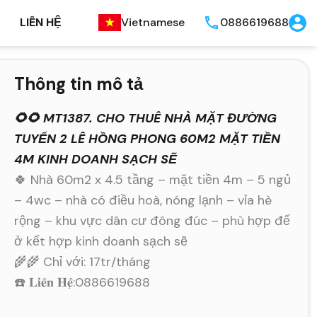
LIÊN HỆ
Vietnamese
0886619688
Thông tin mô tả
🌻🌻 MT1387. CHO THUÊ NHÀ MẶT ĐƯỜNG
TUYẾN 2 LÊ HỒNG PHONG 60M2 MẶT TIỀN
4M KINH DOANH SẠCH SẼ
🍀 Nhà 60m2 x 4.5 tầng – mặt tiền 4m – 5 ngủ
– 4wc – nhà có điều hoà, nóng lạnh – vỉa hè
rộng – khu vực dân cư đông đúc – phù hợp để
ở kết hợp kinh doanh sạch sẽ
🌾🌾 Chỉ với: 17tr/tháng
☎️ 𝐋𝐢𝐞̂𝐧 𝐇𝐞̣̂:0886619688