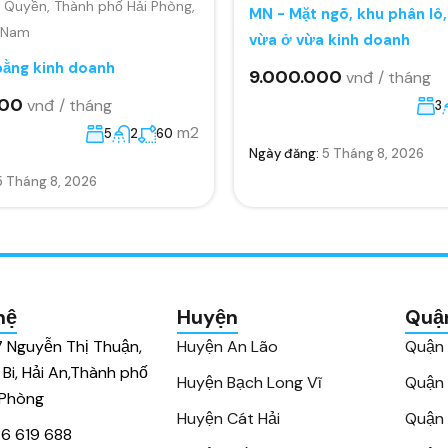
Quyền, Thành phố Hải Phòng,
MN - Mặt ngõ, khu phân lô
t Nam
vừa ở vừa kinh doanh
bằng kinh doanh
9.000.000
vnđ / tháng
000
vnđ / tháng
3
m2
5
2
60
Ngày đăng:
5 Tháng 8, 2026
5 Tháng 8, 2026
hệ
Huyện
Quậ
7 Nguyễn Thị Thuận,
Huyện An Lão
Quận
 Bi, Hải An,Thành phố
Huyện Bạch Long Vĩ
Quận
 Phòng
Huyện Cát Hải
Quận 
6 619 688