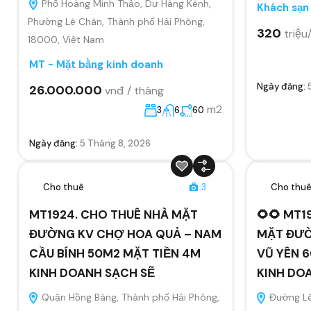
Phố Hoàng Minh Thảo, Dư Hàng Kênh,
Khách sạn
Phường Lê Chân, Thành phố Hải Phòng,
320
triệu
18000, Việt Nam
MT - Mặt bằng kinh doanh
Ngày đăng:
26.000.000
vnđ / tháng
m2
3
6
60
Ngày đăng:
5 Tháng 8, 2026
Cho thuê
3
Cho thu
MT1924. CHO THUÊ NHÀ MẶT
🌻🌻 MT1
ĐƯỜNG KV CHỢ HOA QUẢ – NAM
MẶT ĐƯỜ
CẦU BÍNH 50M2 MẶT TIỀN 4M
VŨ YÊN 6
KINH DOANH SẠCH SẼ
KINH DO
Quận Hồng Bàng, Thành phố Hải Phòng,
Đường Lê