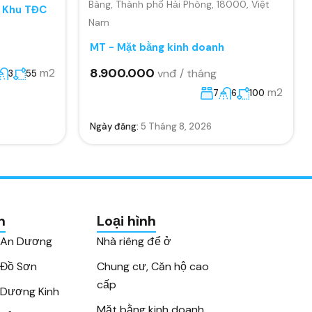
Bàng, Thành phố Hải Phòng, 18000, Việt
, Khu TĐC
Nam
MT - Mặt bằng kinh doanh
8.900.000
m2
vnđ / tháng
3
55
m2
7
6
100
Ngày đăng:
5 Tháng 8, 2026
n
Loại hình
 An Dương
Nhà riêng để ở
 Đồ Sơn
Chung cư, Căn hộ cao
cấp
Dương Kinh
Mặt bằng kinh doanh