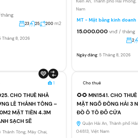
Kiến An, Thành phố Hải Phòng,
Nam
/tháng
MT - Mặt bằng kinh doanh
m2
23
25
200
15.000.000
vnđ / tháng
5 Tháng 8, 2026
2
Ngày đăng:
5 Tháng 8, 2026
ê
1
Cho thuê
925. CHO THUÊ NHÀ
🌻🌻 MN1541. CHO THUÊ
NG LÊ THÁNH TÔNG –
MẶT NGÕ ĐÔNG HẢI 3 N
0M2 MẶT TIỀN 4.3M
ĐỒ Ô TÔ ĐỖ CỬA
ANH SẠCH SẼ
Quận Hải An, Thành phố Hải
04813, Việt Nam
 Thánh Tông, Máy Chai,