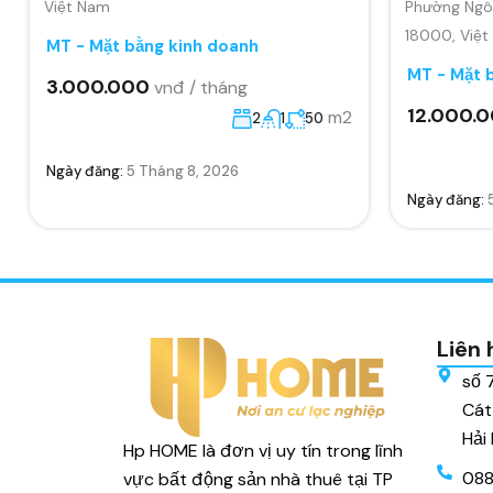
Việt Nam
Phường Ngô 
18000, Việ
MT - Mặt bằng kinh doanh
MT - Mặt 
3.000.000
vnđ / tháng
12.000.
m2
2
1
50
Ngày đăng:
5 Tháng 8, 2026
Ngày đăng:
Liên 
số 
Cát
Hải
Hp HOME là đơn vị uy tín trong lĩnh
088
vực bất động sản nhà thuê tại TP