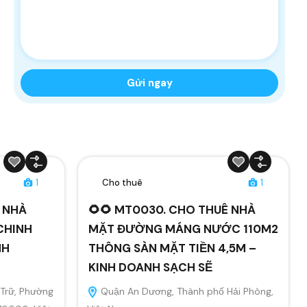
1
Cho thuê
1
Ê NHÀ
🌻🌻 MT0030. CHO THUÊ NHÀ
CHINH
MẶT ĐƯỜNG MÁNG NƯỚC 110M2
NH
THÔNG SÀN MẶT TIỀN 4,5M –
KINH DOANH SẠCH SẼ
Trữ, Phường
Quận An Dương, Thành phố Hải Phòng,