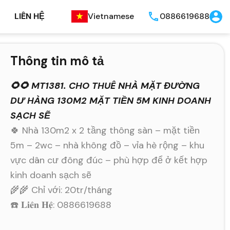
LIÊN HỆ
Vietnamese
0886619688
Thông tin mô tả
🌻🌻 MT1381. CHO THUÊ NHÀ MẶT ĐƯỜNG
DƯ HÀNG 130M2 MẶT TIỀN 5M KINH DOANH
SẠCH SẼ
🍀 Nhà 130m2 x 2 tầng thông sàn – mặt tiền
5m – 2wc – nhà không đồ – vỉa hè rộng – khu
vực dân cư đông đúc – phù hợp để ở kết hợp
kinh doanh sạch sẽ
🌾🌾 Chỉ với: 20tr/tháng
☎️ 𝐋𝐢𝐞̂𝐧 𝐇𝐞̣̂: 0886619688