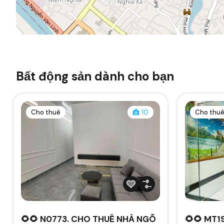
Bất động sản dành cho bạn
Cho thuê
10
Cho thu
🌻🌻 N0773. CHO THUÊ NHÀ NGÕ
🌻🌻 MT1