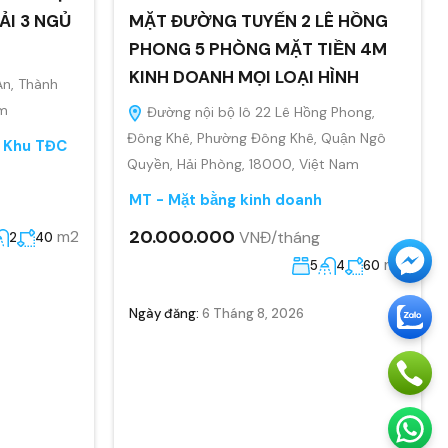
ẢI 3 NGỦ
MẶT ĐƯỜNG TUYẾN 2 LÊ HỒNG
PHONG 5 PHÒNG MẶT TIỀN 4M
KINH DOANH MỌI LOẠI HÌNH
An, Thành
am
Đường nội bộ lô 22 Lê Hồng Phong,
Đông Khê, Phường Đông Khê, Quận Ngô
, Khu TĐC
Quyền, Hải Phòng, 18000, Việt Nam
MT - Mặt bằng kinh doanh
20.000.000
m2
VNĐ/tháng
2
40
m2
5
4
60
Ngày đăng:
6 Tháng 8, 2026