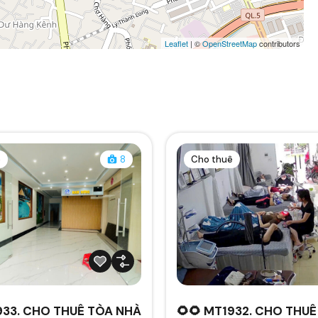
Leaflet
| ©
OpenStreetMap
contributors
ê
8
Cho thuê
933. CHO THUÊ TÒA NHÀ
🌻🌻 MT1932. CHO THU