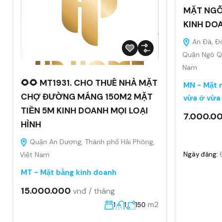
MẶT NGÕ
KINH DO
An Đà, Đ
Quận Ngô Qu
Nam
🌻🌻 MT1931. CHO THUÊ NHÀ MẶT
MN - Mặt n
CHỢ ĐƯỜNG MÁNG 150M2 MẶT
vừa ở vừa
TIỀN 5M KINH DOANH MỌI LOẠI
7.000.0
HÌNH
Quận An Dương, Thành phố Hải Phòng,
Việt Nam
Ngày đăng:
MT - Mặt bằng kinh doanh
15.000.000
vnđ / tháng
m2
1
1
150