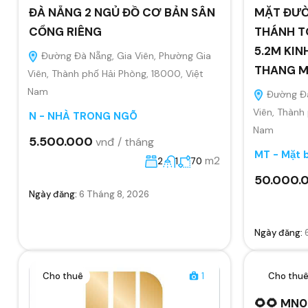
ĐÀ NẴNG 2 NGỦ ĐỒ CƠ BẢN SÂN
MẶT ĐƯỜ
CỔNG RIÊNG
THÁNH T
5.2M KIN
Đường Đà Nẵng, Gia Viên, Phường Gia
THANG 
Viên, Thành phố Hải Phòng, 18000, Việt
Nam
Đường Đà
Viên, Thành
N - NHÀ TRONG NGÕ
Nam
5.500.000
vnđ / tháng
MT - Mặt 
m2
2
1
70
50.000.
Ngày đăng:
6 Tháng 8, 2026
Ngày đăng:
Cho thuê
1
Cho thu
🌻🌻 MN0