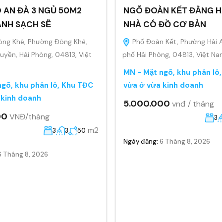
 AN ĐÀ 3 NGỦ 50M2
NGÕ ĐOÀN KẾT ĐẰNG H
ANH SẠCH SẼ
NHÀ CÓ ĐỒ CƠ BẢN
ông Khê, Phường Đông Khê,
Phố Đoàn Kết, Phường Hải 
yền, Hải Phòng, 04813, Việt
phố Hải Phòng, 04813, Việt N
MN - Mặt ngõ, khu phân lô
gõ, khu phân lô, Khu TĐC
vừa ở vừa kinh doanh
 kinh doanh
5.000.000
vnđ / tháng
00
VNĐ/tháng
3
m2
3
3
50
Ngày đăng:
6 Tháng 8, 2026
6 Tháng 8, 2026