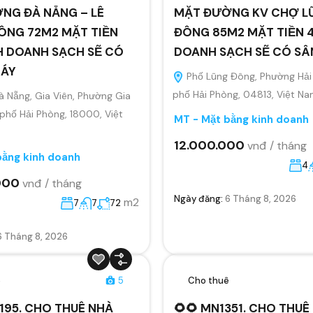
NG ĐÀ NẴNG – LÊ
MẶT ĐƯỜNG KV CHỢ L
ÔNG 72M2 MẶT TIỀN
ĐÔNG 85M2 MẶT TIỀN 4
H DOANH SẠCH SẼ CÓ
DOANH SẠCH SẼ CÓ S
MÁY
Phố Lũng Đông, Phường Hải
phố Hải Phòng, 04813, Việt N
 Nẵng, Gia Viên, Phường Gia
 phố Hải Phòng, 18000, Việt
MT - Mặt bằng kinh doanh
12.000.000
vnđ / tháng
bằng kinh doanh
4
000
vnđ / tháng
Ngày đăng:
6 Tháng 8, 2026
m2
7
7
72
6 Tháng 8, 2026
ê
5
Cho thuê
195. CHO THUÊ NHÀ
🌻🌻 MN1351. CHO THU