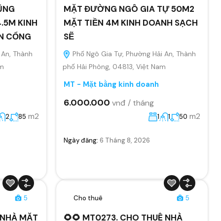
ŨNG
MẶT ĐƯỜNG NGÔ GIA TỰ 50M2
.5M KINH
MẶT TIỀN 4M KINH DOANH SẠCH
ÂN CỔNG
SẼ
 An, Thành
Phố Ngô Gia Tự, Phường Hải An, Thành
am
phố Hải Phòng, 04813, Việt Nam
MT - Mặt bằng kinh doanh
6.000.000
vnđ / tháng
m2
m2
2
85
1
1
50
Ngày đăng:
6 Tháng 8, 2026
5
Cho thuê
5
Ê NHÀ MẶT
🌻🌻 MT0273. CHO THUÊ NHÀ