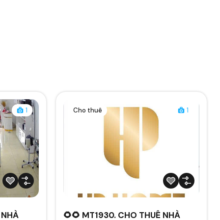
1
Cho thuê
1
Ê NHÀ
🌻🌻 MT1930. CHO THUÊ NHÀ