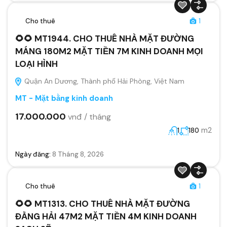
Cho thuê
1
🌻🌻 MT1944. CHO THUÊ NHÀ MẶT ĐƯỜNG
MÁNG 180M2 MẶT TIỀN 7M KINH DOANH MỌI
LOẠI HÌNH
Quận An Dương, Thành phố Hải Phòng, Việt Nam
MT - Mặt bằng kinh doanh
17.000.000
vnđ / tháng
m2
1
180
Ngày đăng:
8 Tháng 8, 2026
Cho thuê
1
🌻🌻 MT1313. CHO THUÊ NHÀ MẶT ĐƯỜNG
ĐẰNG HẢI 47M2 MẶT TIỀN 4M KINH DOANH