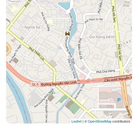
Leaflet
| ©
OpenStreetMap
contributors