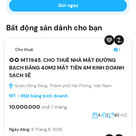
Bất động sản dành cho bạn
Cho thuê
1
🌻🌻 MT1945. CHO THUÊ NHÀ MẶT ĐƯỜNG
BẠCH ĐẰNG 40M2 MẶT TIỀN 4M KINH DOANH
SẠCH SẼ
Quận Hồng Bàng, Thành phố Hải Phòng, Việt Nam
MT - Mặt bằng kinh doanh
10.000.000
vnđ / tháng
m2
4
2
40
Ngày đăng:
8 Tháng 8, 2026