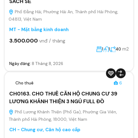
SACH SẼ
Phố Đằng Hải, Phường Hải An, Thành phố Hải Phòng,
04813, Việt Nam
MT - Mặt bằng kinh doanh
3.500.000
vnđ / tháng
m2
1
1
40
Ngày đăng:
8 Tháng 8, 2026
Cho thuê
6
CH0163. CHO THUÊ CĂN HỘ CHUNG CƯ 39
LƯƠNG KHÁNH THIỆN 3 NGỦ FULL ĐỒ
Phố Lương Khánh Thiện (Phố Ga), Phường Gia Viên,
Thành phố Hải Phòng, 18000, Việt Nam
CH - Chung cư, Căn hộ cao cấp