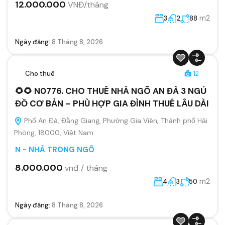
12.000.000
VNĐ/tháng
m2
3
2
88
Ngày đăng:
8 Tháng 8, 2026
Cho thuê
12
🌻🌻 N0776. CHO THUÊ NHÀ NGÕ AN ĐÀ 3 NGỦ
ĐỒ CƠ BẢN – PHÙ HỢP GIA ĐÌNH THUÊ LÂU DÀI
Phố An Đà, Đằng Giang, Phường Gia Viên, Thành phố Hải
Phòng, 18000, Việt Nam
N - NHÀ TRONG NGÕ
8.000.000
vnđ / tháng
m2
4
3
50
Ngày đăng:
8 Tháng 8, 2026