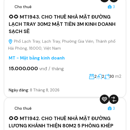
Cho thuê
3
🌻🌻 MT1943. CHO THUÊ NHÀ MẶT ĐƯỜNG
LẠCH TRAY 30M2 MẶT TIỀN 3M KINH DOANH
SẠCH SẼ
Phố Lạch Tray, Lạch Tray, Phường Gia Viên, Thành phố
Hải Phòng, 18000, Việt Nam
MT - Mặt bằng kinh doanh
15.000.000
vnđ / tháng
m2
2
2
30
Ngày đăng:
8 Tháng 8, 2026
Cho thuê
3
🌻🌻 MT1942. CHO THUÊ NHÀ MẶT ĐƯỜNG
LƯƠNG KHÁNH THIỆN 80M2 5 PHÒNG KHÉP