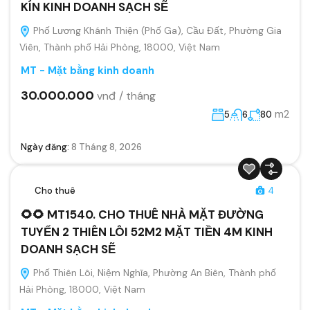
KÍN KINH DOANH SẠCH SẼ
Phố Lương Khánh Thiện (Phố Ga), Cầu Đất, Phường Gia
Viên, Thành phố Hải Phòng, 18000, Việt Nam
MT - Mặt bằng kinh doanh
30.000.000
vnđ / tháng
m2
5
6
80
Ngày đăng:
8 Tháng 8, 2026
Cho thuê
4
🌻🌻 MT1540. CHO THUÊ NHÀ MẶT ĐƯỜNG
TUYẾN 2 THIÊN LÔI 52M2 MẶT TIỀN 4M KINH
DOANH SẠCH SẼ
Phố Thiên Lôi, Niệm Nghĩa, Phường An Biên, Thành phố
Hải Phòng, 18000, Việt Nam