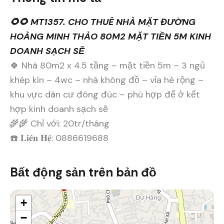
🌻🌻 MT1357. CHO THUÊ NHÀ MẶT ĐƯỜNG
HOÀNG MINH THẢO 80M2 MẶT TIỀN 5M KINH
DOANH SẠCH SẼ
🍀 Nhà 80m2 x 4.5 tầng – mặt tiền 5m – 3 ngủ
khép kín – 4wc – nhà không đồ – vỉa hè rộng –
khu vực dân cư đông đúc – phù hợp để ở kết
hợp kinh doanh sạch sẽ
🌾🌾 Chỉ với: 20tr/tháng
☎️ 𝐋𝐢𝐞̂𝐧 𝐇𝐞̣̂: 0886619688
Bất động sản trên bản đồ
+
−