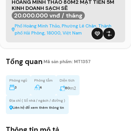
HOÀNG MINH THẢO 80M2 MẶT TIỀN 5M
KINH DOANH SẠCH SẼ
20.000.000 vnđ / tháng
Phố Hoàng Minh Thảo, Phường Lê Chân, Thành
phố Hải Phòng, 18000, Việt Nam
Tổng quan
|
Mã sản phẩm:
MT1357
Phòng ngủ
Phòng tắm
Diện tích
3
4
m2
80
Địa chỉ ( Số nhà / ngách / đường )
Liên hệ để xem thêm thông tin
Thông tin mô tả