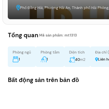
Phố Đằng Hải, Phường Hải An, Thành phố Hải Phòng
Tổng quan
|
Mã sản phẩm:
mt1313
Phòng ngủ
Phòng tắm
Diện tích
Địa chỉ 
1
1
m2
Liên 
40
Bất động sản trên bản đồ