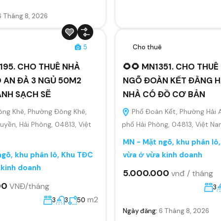
6 Tháng 8, 2026
ê
5
Cho thuê
195. CHO THUÊ NHÀ
🌻🌻 MN1351. CHO THU
 AN ĐÀ 3 NGỦ 50M2
NGÕ ĐOÀN KẾT ĐẰNG H
ANH SẠCH SẼ
NHÀ CÓ ĐỒ CƠ BẢN
ông Khê, Phường Đông Khê,
Phố Đoàn Kết, Phường Hải 
yền, Hải Phòng, 04813, Việt
phố Hải Phòng, 04813, Việt N
MN - Mặt ngõ, khu phân lô
gõ, khu phân lô, Khu TĐC
vừa ở vừa kinh doanh
 kinh doanh
5.000.000
vnđ / tháng
00
VNĐ/tháng
3
m2
3
3
50
Ngày đăng:
6 Tháng 8, 2026