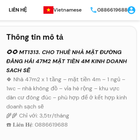
LIÊN HỆ
Vietnamese
0886619688
Thông tin mô tả
🌻🌻 MT1313. CHO THUÊ NHÀ MẶT ĐƯỜNG
ĐẰNG HẢI 47M2 MẶT TIỀN 4M KINH DOANH
SACH SẼ
🍀 Nhà 47m2 x 1 tầng – mặt tiền 4m – 1 ngủ –
1wc – nhà không đồ – vỉa hè rộng – khu vực
dân cư đông đúc – phù hợp để ở kết hợp kinh
doanh sạch sẽ
🌾🌾 Chỉ với: 3,5tr/tháng
☎️ 𝐋𝐢𝐞̂𝐧 𝐇𝐞̣̂: 0886619688