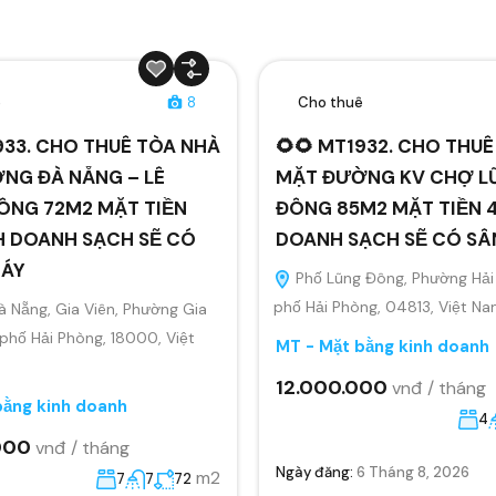
ê
8
Cho thuê
933. CHO THUÊ TÒA NHÀ
🌻🌻 MT1932. CHO THU
NG ĐÀ NẴNG – LÊ
MẶT ĐƯỜNG KV CHỢ L
ÔNG 72M2 MẶT TIỀN
ĐÔNG 85M2 MẶT TIỀN 4
H DOANH SẠCH SẼ CÓ
DOANH SẠCH SẼ CÓ S
MÁY
Phố Lũng Đông, Phường Hải
phố Hải Phòng, 04813, Việt N
 Nẵng, Gia Viên, Phường Gia
 phố Hải Phòng, 18000, Việt
MT - Mặt bằng kinh doanh
12.000.000
vnđ / tháng
bằng kinh doanh
4
000
vnđ / tháng
Ngày đăng:
6 Tháng 8, 2026
m2
7
7
72