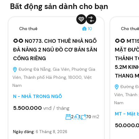
Bất động sản dành cho bạn
Cho thuê
10
Cho thu
🌻🌻 N0773. CHO THUÊ NHÀ NGÕ
🌻🌻 MT1
ĐÀ NẴNG 2 NGỦ ĐỒ CƠ BẢN SÂN
MẶT ĐƯỜ
CỔNG RIÊNG
THÁNH T
5.2M KIN
Đường Đà Nẵng, Gia Viên, Phường Gia
THANG 
Viên, Thành phố Hải Phòng, 18000, Việt
Nam
Đường Đà
Viên, Thành
N - NHÀ TRONG NGÕ
Nam
5.500.000
vnđ / tháng
MT - Mặt 
m2
2
1
70
50.000.
Ngày đăng:
6 Tháng 8, 2026