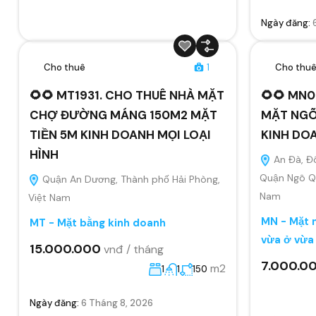
Ngày đăng:
Cho thuê
1
Cho thu
🌻🌻 MT1931. CHO THUÊ NHÀ MẶT
🌻🌻 MN0
CHỢ ĐƯỜNG MÁNG 150M2 MẶT
MẶT NGÕ
TIỀN 5M KINH DOANH MỌI LOẠI
KINH DO
HÌNH
An Đà, Đ
Quận Ngô Qu
Quận An Dương, Thành phố Hải Phòng,
Nam
Việt Nam
MN - Mặt n
MT - Mặt bằng kinh doanh
vừa ở vừa
15.000.000
vnđ / tháng
7.000.0
m2
1
1
150
Ngày đăng:
6 Tháng 8, 2026