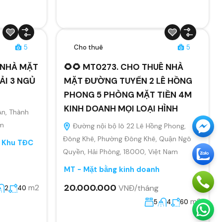
5
Cho thuê
5
Ê NHÀ MẶT
🌻🌻 MT0273. CHO THUÊ NHÀ
ẢI 3 NGỦ
MẶT ĐƯỜNG TUYẾN 2 LÊ HỒNG
PHONG 5 PHÒNG MẶT TIỀN 4M
KINH DOANH MỌI LOẠI HÌNH
An, Thành
am
Đường nội bộ lô 22 Lê Hồng Phong,
Đông Khê, Phường Đông Khê, Quận Ngô
, Khu TĐC
Quyền, Hải Phòng, 18000, Việt Nam
MT - Mặt bằng kinh doanh
20.000.000
m2
VNĐ/tháng
2
40
m2
5
4
60