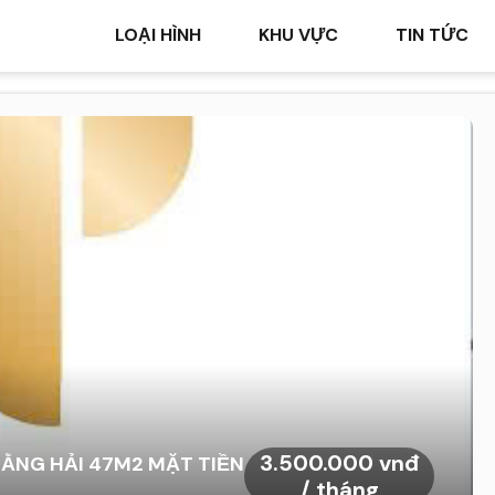
LOẠI HÌNH
KHU VỰC
TIN TỨC
3.500.000 vnđ
ĐẰNG HẢI 47M2 MẶT TIỀN
/ tháng