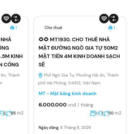
1
Cho thuê
1
Ê NHÀ
🌻🌻 MT1930. CHO THUÊ NHÀ
ŨNG
MẶT ĐƯỜNG NGÔ GIA TỰ 50M2
.5M KINH
MẶT TIỀN 4M KINH DOANH SẠCH
ÂN CỔNG
SẼ
 An, Thành
Phố Ngô Gia Tự, Phường Hải An, Thành
am
phố Hải Phòng, 04813, Việt Nam
MT - Mặt bằng kinh doanh
6.000.000
vnđ / tháng
m2
m2
2
85
1
1
50
Ngày đăng:
6 Tháng 8, 2026