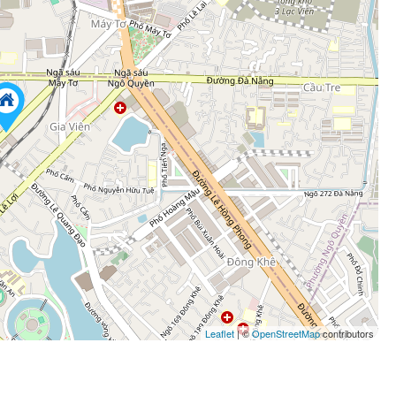
Leaflet
| ©
OpenStreetMap
contributors