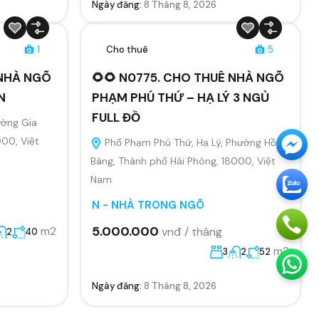
Ngày đăng:
8 Tháng 8, 2026
1
Cho thuê
5
 NHÀ NGÕ
🌻🌻 N0775. CHO THUÊ NHÀ NGÕ
N
PHẠM PHÚ THỨ – HẠ LÝ 3 NGỦ
FULL ĐỒ
ường Gia
000, Việt
Phố Phạm Phú Thứ, Hạ Lý, Phường Hồng
Bàng, Thành phố Hải Phòng, 18000, Việt
Nam
N - NHÀ TRONG NGÕ
5.000.000
m2
vnđ / tháng
2
40
m2
3
2
52
Ngày đăng:
8 Tháng 8, 2026