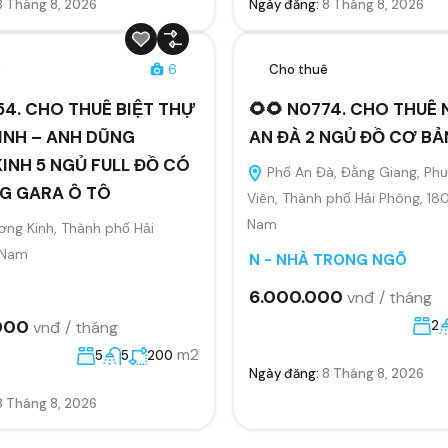
8 Tháng 8, 2026
Ngày đăng:
8 Tháng 8, 2026
ê
6
Cho thuê
54. CHO THUÊ BIỆT THỰ
🌻🌻 N0774. CHO THUÊ
INH – ANH DŨNG
AN ĐÀ 2 NGỦ ĐỒ CƠ BẢ
INH 5 NGỦ FULL ĐỒ CÓ
Phố An Đà, Đằng Giang, Ph
G GARA Ô TÔ
Viên, Thành phố Hải Phòng, 18
Nam
ng Kinh, Thành phố Hải
 Nam
N - NHÀ TRONG NGÕ
6.000.000
vnđ / tháng
000
vnđ / tháng
2
m2
5
5
200
Ngày đăng:
8 Tháng 8, 2026
8 Tháng 8, 2026