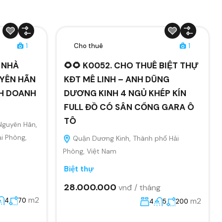
1
Cho thuê
1
Ê NHÀ
🌻🌻 K0052. CHO THUÊ BIỆT THỰ
YÊN HÃN
KĐT MÊ LINH – ANH DŨNG
NH DOANH
DƯƠNG KINH 4 NGỦ KHÉP KÍN
FULL ĐỒ CÓ SÂN CỔNG GARA Ô
TÔ
Nguyên Hãn,
i Phòng,
Quận Dương Kinh, Thành phố Hải
Phòng, Việt Nam
Biệt thự
28.000.000
vnđ / tháng
m2
m2
4
70
4
5
200