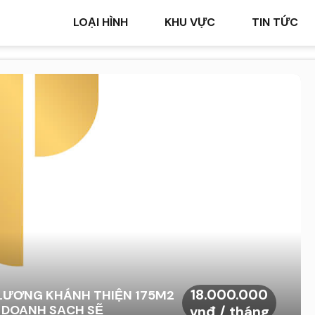
LOẠI HÌNH
KHU VỰC
TIN TỨC
18.000.000
 LƯƠNG KHÁNH THIỆN 175M2
H DOANH SẠCH SẼ
vnđ / tháng