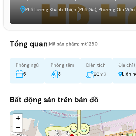
Phố Lương Khánh Thiện (Phố Ga), Phường Gia Viên,
Tổng quan
|
Mã sản phẩm:
mt1280
Phòng ngủ
Phòng tắm
Diện tích
Địa chỉ 
5
3
m2
Liên h
60
Bất động sản trên bản đồ
+
−