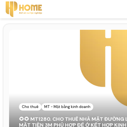
Cho thuê
MT - Mặt bằng kinh doanh
🌻🌻 MT1280. CHO THUÊ NHÀ MẶT ĐƯỜNG
MẶT TIỀN 3M PHÙ HỢP ĐỂ Ở KẾT HỢP KIN