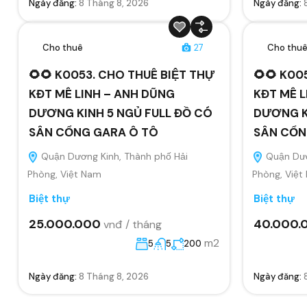
Ngày đăng:
8 Tháng 8, 2026
Ngày đăng:
Cho thuê
27
Cho thu
🌻🌻 K0053. CHO THUÊ BIỆT THỰ
🌻🌻 K00
KĐT MÊ LINH – ANH DŨNG
KĐT MÊ L
DƯƠNG KINH 5 NGỦ FULL ĐỒ CÓ
DƯƠNG K
SÂN CỔNG GARA Ô TÔ
SÂN CỔN
Quận Dương Kinh, Thành phố Hải
Quận Dươ
Phòng, Việt Nam
Phòng, Việt
Biệt thự
Biệt thự
25.000.000
40.000.
vnđ / tháng
m2
5
5
200
Ngày đăng:
8 Tháng 8, 2026
Ngày đăng: