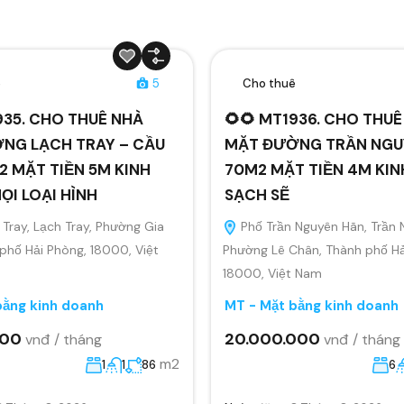
ê
5
Cho thuê
935. CHO THUÊ NHÀ
🌻🌻 MT1936. CHO THU
NG LẠCH TRAY – CẦU
MẶT ĐƯỜNG TRẦN NGU
 MẶT TIỀN 5M KINH
70M2 MẶT TIỀN 4M KI
I LOẠI HÌNH
SẠCH SẼ
Tray, Lạch Tray, Phường Gia
Phố Trần Nguyên Hãn, Trần 
 phố Hải Phòng, 18000, Việt
Phường Lê Chân, Thành phố Hả
18000, Việt Nam
bằng kinh doanh
MT - Mặt bằng kinh doanh
000
20.000.000
vnđ / tháng
vnđ / tháng
m2
1
1
86
6