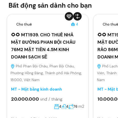
Bất động sản dành cho bạn
Cho thuê
4
Cho thu
🌻🌻 MT1939. CHO THUÊ NHÀ
🌻🌻 MT1
MẶT ĐƯỜNG PHAN BỘI CHÂU
MẶT ĐƯỜ
76M2 MẶT TIỀN 4.5M KINH
RÀO 86M2
DOANH SẠCH SẼ
DOANH MỌ
Phố Phan Bội Châu, Phan Bội Châu,
Phố Lạch 
Phường Hồng Bàng, Thành phố Hải Phòng,
Viên, Thành
18000, Việt Nam
Nam
MT - Mặt bằng kinh doanh
MT - Mặt 
20.000.000
10.000.
vnđ / tháng
m2
4
4
76