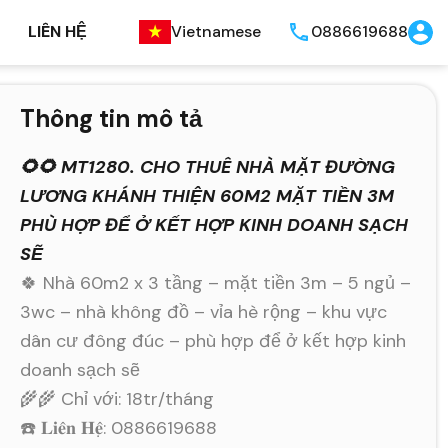
LIÊN HỆ
Vietnamese
0886619688
Thông tin mô tả
🌻🌻 MT1280. CHO THUÊ NHÀ MẶT ĐƯỜNG
LƯƠNG KHÁNH THIỆN 60M2 MẶT TIỀN 3M
PHÙ HỢP ĐỂ Ở KẾT HỢP KINH DOANH SẠCH
SẼ
🍀 Nhà 60m2 x 3 tầng – mặt tiền 3m – 5 ngủ –
3wc – nhà không đồ – vỉa hè rộng – khu vực
dân cư đông đúc – phù hợp để ở kết hợp kinh
doanh sạch sẽ
🌾🌾 Chỉ với: 18tr/tháng
☎️ 𝐋𝐢𝐞̂𝐧 𝐇𝐞̣̂: 0886619688