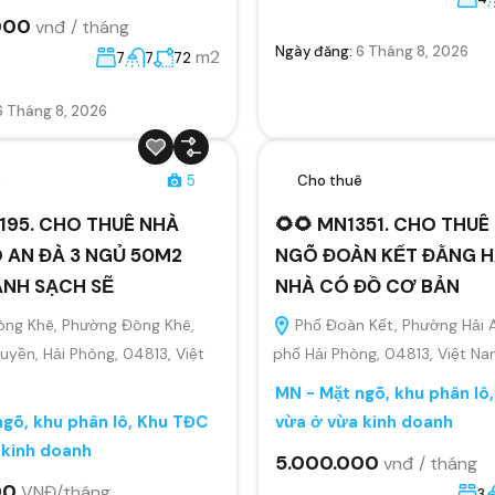
000
vnđ / tháng
Ngày đăng:
6 Tháng 8, 2026
m2
7
7
72
6 Tháng 8, 2026
ê
5
Cho thuê
195. CHO THUÊ NHÀ
🌻🌻 MN1351. CHO THU
 AN ĐÀ 3 NGỦ 50M2
NGÕ ĐOÀN KẾT ĐẰNG H
ANH SẠCH SẼ
NHÀ CÓ ĐỒ CƠ BẢN
ông Khê, Phường Đông Khê,
Phố Đoàn Kết, Phường Hải 
yền, Hải Phòng, 04813, Việt
phố Hải Phòng, 04813, Việt N
MN - Mặt ngõ, khu phân lô
gõ, khu phân lô, Khu TĐC
vừa ở vừa kinh doanh
 kinh doanh
5.000.000
vnđ / tháng
00
VNĐ/tháng
3