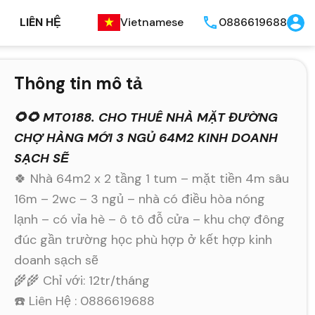
LIÊN HỆ
Vietnamese
0886619688
Thông tin mô tả
🌻🌻 MT0188. CHO THUÊ NHÀ MẶT ĐƯỜNG
CHỢ HÀNG MỚI 3 NGỦ 64M2 KINH DOANH
SẠCH SẼ
🍀 Nhà 64m2 x 2 tầng 1 tum – mặt tiền 4m sâu
16m – 2wc – 3 ngủ – nhà có điều hòa nóng
lạnh – có vỉa hè – ô tô đỗ cửa – khu chợ đông
đúc gần trường học phù hợp ở kết hợp kinh
doanh sạch sẽ
🌾🌾 Chỉ với: 12tr/tháng
☎️ Liên Hệ : 0886619688