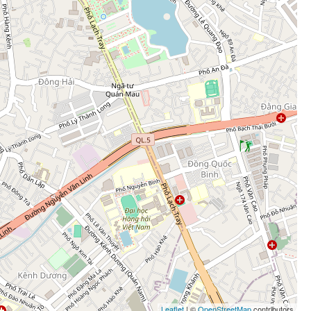
Leaflet
| ©
OpenStreetMap
contributors