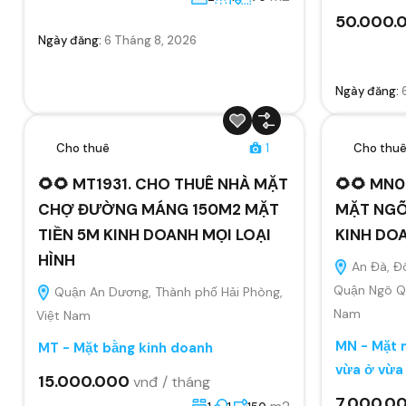
50.000.
Ngày đăng:
6 Tháng 8, 2026
Ngày đăng:
Cho thuê
1
Cho thu
🌻🌻 MT1931. CHO THUÊ NHÀ MẶT
🌻🌻 MN0
CHỢ ĐƯỜNG MÁNG 150M2 MẶT
MẶT NGÕ
TIỀN 5M KINH DOANH MỌI LOẠI
KINH DO
HÌNH
An Đà, Đ
Quận Ngô Qu
Quận An Dương, Thành phố Hải Phòng,
Nam
Việt Nam
MN - Mặt n
MT - Mặt bằng kinh doanh
vừa ở vừa
15.000.000
vnđ / tháng
7.000.0