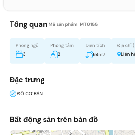
Tổng quan
|
Mã sản phẩm:
MT0188
Phòng ngủ
Phòng tắm
Diện tích
Địa chỉ 
3
2
m2
Liên h
64
Đặc trưng
ĐỒ CƠ BẢN
Bất động sản trên bản đồ