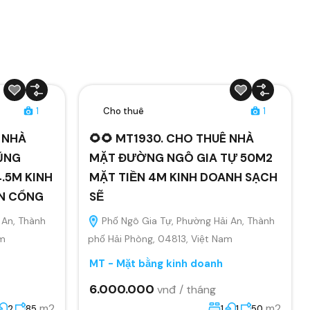
1
Cho thuê
1
Ê NHÀ
🌻🌻 MT1930. CHO THUÊ NHÀ
ŨNG
MẶT ĐƯỜNG NGÔ GIA TỰ 50M2
.5M KINH
MẶT TIỀN 4M KINH DOANH SẠCH
ÂN CỔNG
SẼ
 An, Thành
Phố Ngô Gia Tự, Phường Hải An, Thành
am
phố Hải Phòng, 04813, Việt Nam
MT - Mặt bằng kinh doanh
6.000.000
vnđ / tháng
m2
m2
2
85
1
1
50