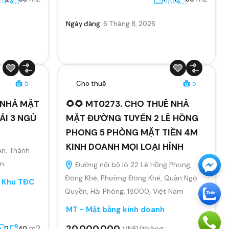
Ngày đăng:
6 Tháng 8, 2026
5
Cho thuê
5
Ê NHÀ MẶT
🌻🌻 MT0273. CHO THUÊ NHÀ
ẢI 3 NGỦ
MẶT ĐƯỜNG TUYẾN 2 LÊ HỒNG
PHONG 5 PHÒNG MẶT TIỀN 4M
KINH DOANH MỌI LOẠI HÌNH
An, Thành
am
Đường nội bộ lô 22 Lê Hồng Phong,
Đông Khê, Phường Đông Khê, Quận Ngô
, Khu TĐC
Quyền, Hải Phòng, 18000, Việt Nam
MT - Mặt bằng kinh doanh
20.000.000
m2
VNĐ/tháng
2
40