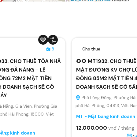
ê
8
Cho thuê
933. CHO THUÊ TÒA NHÀ
🌻🌻 MT1932. CHO THU
NG ĐÀ NẴNG – LÊ
MẶT ĐƯỜNG KV CHỢ L
ÔNG 72M2 MẶT TIỀN
ĐÔNG 85M2 MẶT TIỀN 4
H DOANH SẠCH SẼ CÓ
DOANH SẠCH SẼ CÓ S
MÁY
Phố Lũng Đông, Phường Hải
phố Hải Phòng, 04813, Việt N
 Nẵng, Gia Viên, Phường Gia
 phố Hải Phòng, 18000, Việt
MT - Mặt bằng kinh doanh
12.000.000
vnđ / tháng
bằng kinh doanh
4