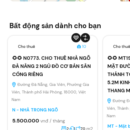
Bất động sản dành cho bạn
Cho thuê
10
Cho thu
🌻🌻 N0773. CHO THUÊ NHÀ NGÕ
🌻🌻 MT1
ĐÀ NẴNG 2 NGỦ ĐỒ CƠ BẢN SÂN
MẶT ĐƯỜ
CỔNG RIÊNG
THÁNH T
5.2M KIN
Đường Đà Nẵng, Gia Viên, Phường Gia
THANG 
Viên, Thành phố Hải Phòng, 18000, Việt
Nam
Đường Đà
Viên, Thành
N - NHÀ TRONG NGÕ
Nam
5.500.000
vnđ / tháng
MT - Mặt 
m2
2
1
70