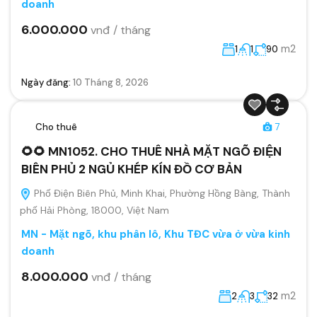
doanh
6.000.000
vnđ / tháng
m2
1
1
90
Ngày đăng:
10 Tháng 8, 2026
Cho thuê
7
🌻🌻 MN1052. CHO THUÊ NHÀ MẶT NGÕ ĐIỆN
BIÊN PHỦ 2 NGỦ KHÉP KÍN ĐỒ CƠ BẢN
Phố Điện Biên Phủ, Minh Khai, Phường Hồng Bàng, Thành
phố Hải Phòng, 18000, Việt Nam
MN - Mặt ngõ, khu phân lô, Khu TĐC vừa ở vừa kinh
doanh
8.000.000
vnđ / tháng
m2
2
3
32