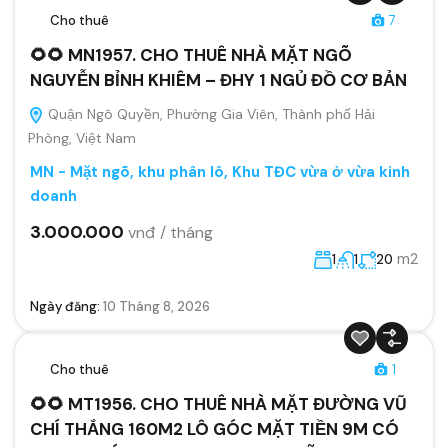
Cho thuê
7
🌻🌻 MN1957. CHO THUÊ NHÀ MẶT NGÕ
NGUYỄN BỈNH KHIÊM – ĐHY 1 NGỦ ĐỒ CƠ BẢN
Quận Ngô Quyền, Phường Gia Viên, Thành phố Hải
Phòng, Việt Nam
MN - Mặt ngõ, khu phân lô, Khu TĐC vừa ở vừa kinh
doanh
3.000.000
vnđ / tháng
m2
1
1
20
Ngày đăng:
10 Tháng 8, 2026
Cho thuê
1
🌻🌻 MT1956. CHO THUÊ NHÀ MẶT ĐƯỜNG VŨ
CHÍ THẮNG 160M2 LÔ GÓC MẶT TIỀN 9M CÓ