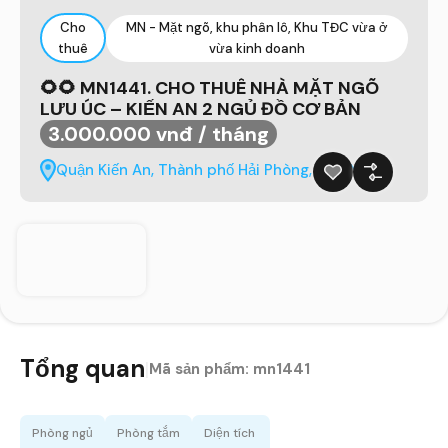
Cho
MN - Mặt ngõ, khu phân lô, Khu TĐC vừa ở
thuê
vừa kinh doanh
🌻🌻 MN1441. CHO THUÊ NHÀ MẶT NGÕ
LƯU ÚC – KIẾN AN 2 NGỦ ĐỒ CƠ BẢN
3.000.000 vnđ / tháng
Quận Kiến An, Thành phố Hải Phòng, Việt Nam
Tổng quan
|
Mã sản phẩm:
mn1441
Phòng ngủ
Phòng tắm
Diện tích