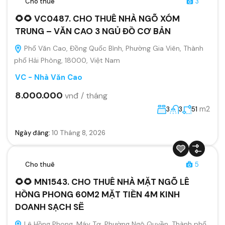
Cho thuê
3
🌻🌻 VC0487. CHO THUÊ NHÀ NGÕ XÓM
TRUNG – VĂN CAO 3 NGỦ ĐỒ CƠ BẢN
Phố Văn Cao, Đồng Quốc Bình, Phường Gia Viên, Thành
phố Hải Phòng, 18000, Việt Nam
VC - Nhà Văn Cao
8.000.000
vnđ / tháng
m2
3
3
51
Ngày đăng:
10 Tháng 8, 2026
Cho thuê
5
🌻🌻 MN1543. CHO THUÊ NHÀ MẶT NGÕ LÊ
HỒNG PHONG 60M2 MẶT TIỀN 4M KINH
DOANH SẠCH SẼ
Lê Hồng Phong, Máy Tơ, Phường Ngô Quyền, Thành phố