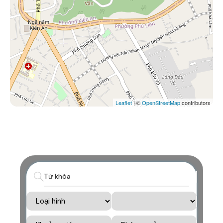
Leaflet
| ©
OpenStreetMap
contributors