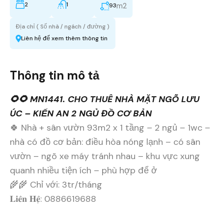
2
1
m2
93
Địa chỉ ( Số nhà / ngách / đường )
Liên hệ để xem thêm thông tin
Thông tin mô tả
🌻🌻 MN1441. CHO THUÊ NHÀ MẶT NGÕ LƯU
ÚC – KIẾN AN 2 NGỦ ĐỒ CƠ BẢN
🍀 Nhà + sân vườn 93m2 x 1 tầng – 2 ngủ – 1wc –
nhà có đồ cơ bản: điều hòa nóng lạnh – có sân
vườn – ngõ xe máy tránh nhau – khu vực xung
quanh nhiều tiện ích – phù hợp để ở
🌾🌾 Chỉ với: 3tr/tháng
𝐋𝐢𝐞̂𝐧 𝐇𝐞̣̂: 0886619688