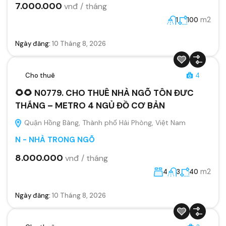
7.000.000
vnđ / tháng
m2
1
100
Ngày đăng:
10 Tháng 8, 2026
Cho thuê
4
🌻🌻 N0779. CHO THUÊ NHÀ NGÕ TÔN ĐƯC
THẮNG – METRO 4 NGỦ ĐỒ CƠ BẢN
Quận Hồng Bàng, Thành phố Hải Phòng, Việt Nam
N - NHÀ TRONG NGÕ
8.000.000
vnđ / tháng
m2
4
3
40
Ngày đăng:
10 Tháng 8, 2026