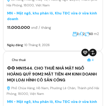
Hải Phòng, 18000, Việt Nam
MN - Mặt ngõ, khu phân lô, Khu TĐC vừa ở vừa kinh
doanh
11.000.000
vnđ / tháng
m2
3
2
60
Ngày đăng:
10 Tháng 8, 2026
Cho thuê
4
🌻🌻 MN1544. CHO THUÊ NHÀ MẶT NGÕ
HOÀNG QUÝ 90M2 MẶT TIỀN 4M KINH DOANH
MỌI LOẠI HÌNH CÓ SÂN CỔNG
Phố Chùa Hàng, Hồ Nam, Phường Lê Chân, Thành phố Hải
Phòng, 18000, Việt Nam
MN - Mặt ngõ, khu phân lô, Khu TĐC vừa ở vừa kinh