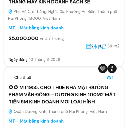
THANG MÁY KINH DOANH SẠCH SẼ
Phố Vũ Chí Thắng, Nghĩa Xá, Phường An Biên, Thành phố
Hải Phòng, 18000, Việt Nam
MT - Mặt bằng kinh doanh
25.000.000
vnđ / tháng
m2
2
4
160
Ngày đăng:
10 Tháng 8, 2026
Cho thuê
1
🌻🌻 MT1955. CHO THUÊ NHÀ MẶT ĐƯỜNG
PHẠM VĂN ĐỒNG – DƯƠNG KINH 100M2 MẶT
TIỀN 5M KINH DOANH MỌI LOẠI HÌNH
Quận Dương Kinh, Thành phố Hải Phòng, Việt Nam
MT - Mặt bằng kinh doanh