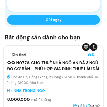
Bất động sản dành cho bạn
Cho thuê
12
🌻🌻 N0776. CHO THUÊ NHÀ NGÕ AN ĐÀ 3 NGỦ
ĐỒ CƠ BẢN – PHÙ HỢP GIA ĐÌNH THUÊ LÂU DÀI
Phố An Đà, Đằng Giang, Phường Gia Viên, Thành phố Hải
Phòng, 18000, Việt Nam
N - NHÀ TRONG NGÕ
8.000.000
vnđ / tháng
m2
4
3
50