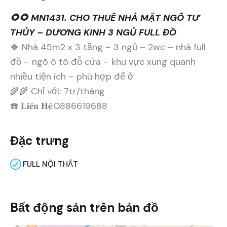
🌻🌻 MN1431. CHO THUÊ NHÀ MẶT NGÕ TƯ
THỦY – DƯƠNG KINH 3 NGỦ FULL ĐỒ
🍀 Nhà 45m2 x 3 tầng – 3 ngủ – 2wc – nhà full
đồ – ngõ ô tô đỗ cửa – khu vực xung quanh
nhiều tiện ích – phù hợp để ở
🌾🌾 Chỉ với: 7tr/tháng
☎️ 𝐋𝐢𝐞̂𝐧 𝐇𝐞̣̂:0886619688
Đặc trưng
FULL NỘI THẤT
Bất động sản trên bản đồ