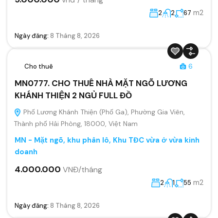
m2
2
2
67
Ngày đăng:
8 Tháng 8, 2026
Cho thuê
6
MN0777. CHO THUÊ NHÀ MẶT NGÕ LƯƠNG
KHÁNH THIỆN 2 NGỦ FULL ĐỒ
Phố Lương Khánh Thiện (Phố Ga), Phường Gia Viên,
Thành phố Hải Phòng, 18000, Việt Nam
MN - Mặt ngõ, khu phân lô, Khu TĐC vừa ở vừa kinh
doanh
4.000.000
VNĐ/tháng
m2
2
1
55
Ngày đăng:
8 Tháng 8, 2026