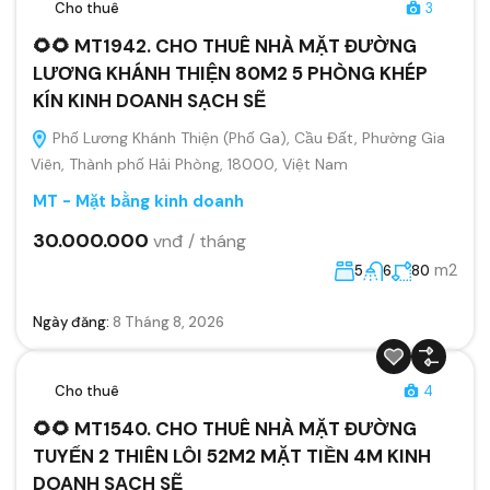
Cho thuê
3
🌻🌻 MT1942. CHO THUÊ NHÀ MẶT ĐƯỜNG
LƯƠNG KHÁNH THIỆN 80M2 5 PHÒNG KHÉP
KÍN KINH DOANH SẠCH SẼ
Phố Lương Khánh Thiện (Phố Ga), Cầu Đất, Phường Gia
Viên, Thành phố Hải Phòng, 18000, Việt Nam
MT - Mặt bằng kinh doanh
30.000.000
vnđ / tháng
m2
5
6
80
Ngày đăng:
8 Tháng 8, 2026
Cho thuê
4
🌻🌻 MT1540. CHO THUÊ NHÀ MẶT ĐƯỜNG
TUYẾN 2 THIÊN LÔI 52M2 MẶT TIỀN 4M KINH
DOANH SẠCH SẼ