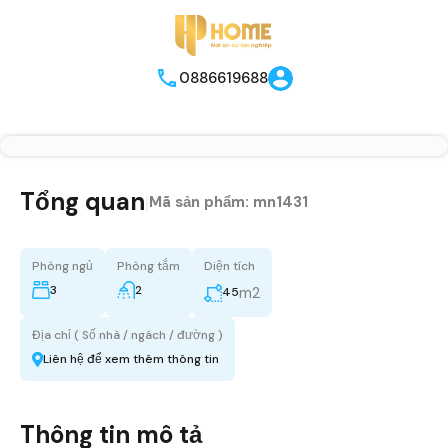
0886619688
Tổng quan
|
Mã sản phẩm:
mn1431
Phòng ngủ
Phòng tắm
Diện tích
3
2
m2
45
Địa chỉ ( Số nhà / ngách / đường )
Liên hệ để xem thêm thông tin
Thông tin mô tả