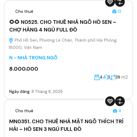
Cho thuê
13
🌻🌻 N0525. CHO THUÊ NHÀ NGÕ HỒ SEN –
CHỢ HÀNG 4 NGỦ FULL ĐỒ
Phố Hồ Sen, Phường Lê Chân, Thành phố Hải Phòng,
18000, Việt Nam
N - NHÀ TRONG NGÕ
8.000.000
m2
4
3
39
Ngày đăng:
8 Tháng 8, 2026
Cho thuê
4
MN0351. CHO THUÊ NHÀ MẶT NGÕ THÍCH TRÍ
HẢI – HỒ SEN 3 NGỦ FULL ĐỒ