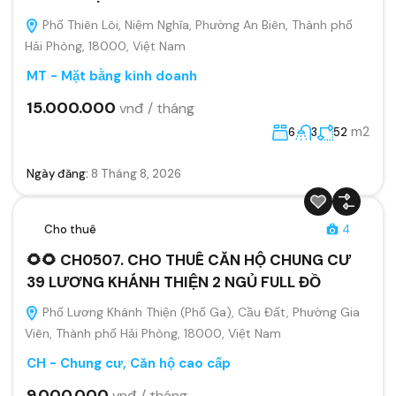
Phố Thiên Lôi, Niệm Nghĩa, Phường An Biên, Thành phố
Hải Phòng, 18000, Việt Nam
MT - Mặt bằng kinh doanh
15.000.000
vnđ / tháng
m2
6
3
52
Ngày đăng:
8 Tháng 8, 2026
Cho thuê
4
🌻🌻 CH0507. CHO THUÊ CĂN HỘ CHUNG CƯ
39 LƯƠNG KHÁNH THIỆN 2 NGỦ FULL ĐỒ
Phố Lương Khánh Thiện (Phố Ga), Cầu Đất, Phường Gia
Viên, Thành phố Hải Phòng, 18000, Việt Nam
CH - Chung cư, Căn hộ cao cấp
9.000.000
vnđ / tháng