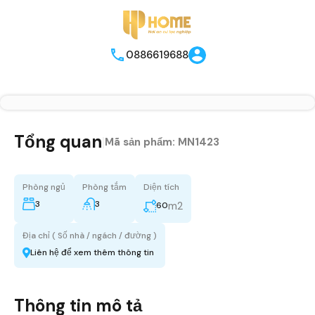
0886619688
Tổng quan
|
Mã sản phẩm:
MN1423
Phòng ngủ
Phòng tắm
Diện tích
3
3
m2
60
Địa chỉ ( Số nhà / ngách / đường )
Liên hệ để xem thêm thông tin
Thông tin mô tả