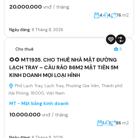
20.000.000
vnđ / tháng
m2
4
4
76
Ngày đăng:
8 Tháng 8, 2026
Cho thuê
5
🌻🌻 MT1935. CHO THUÊ NHÀ MẶT ĐƯỜNG
LẠCH TRAY – CẦU RÀO 86M2 MẶT TIỀN 5M
KINH DOANH MỌI LOẠI HÌNH
Phố Lạch Tray, Lạch Tray, Phường Gia Viên, Thành phố
Hải Phòng, 18000, Việt Nam
MT - Mặt bằng kinh doanh
10.000.000
vnđ / tháng
m2
1
1
86
Ngày đăng:
8 Tháng 8, 2026