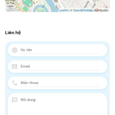
Leaflet
| ©
OpenStreetMap
contributors
Liên hệ