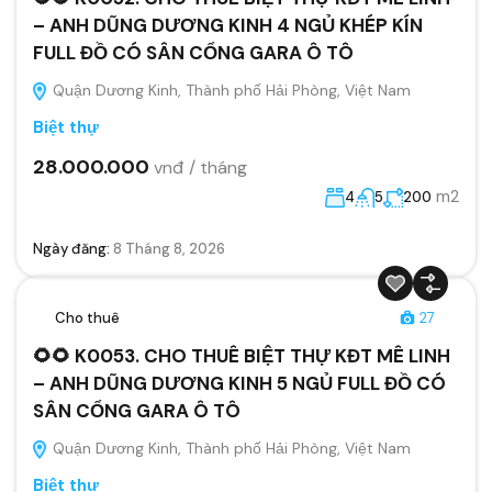
– ANH DŨNG DƯƠNG KINH 4 NGỦ KHÉP KÍN
FULL ĐỒ CÓ SÂN CỔNG GARA Ô TÔ
Quận Dương Kinh, Thành phố Hải Phòng, Việt Nam
Biệt thự
28.000.000
vnđ / tháng
m2
4
5
200
Ngày đăng:
8 Tháng 8, 2026
Cho thuê
27
🌻🌻 K0053. CHO THUÊ BIỆT THỰ KĐT MÊ LINH
– ANH DŨNG DƯƠNG KINH 5 NGỦ FULL ĐỒ CÓ
SÂN CỔNG GARA Ô TÔ
Quận Dương Kinh, Thành phố Hải Phòng, Việt Nam
Biệt thự