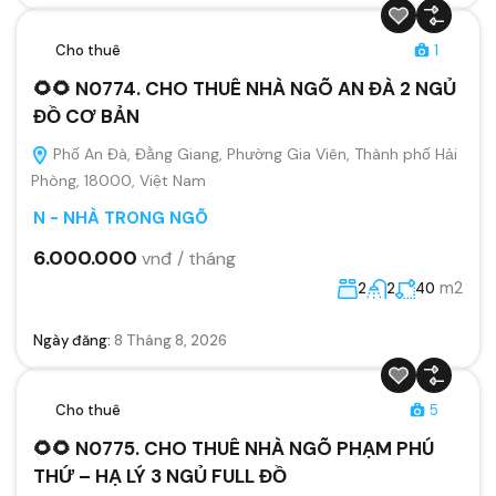
Cho thuê
1
🌻🌻 N0774. CHO THUÊ NHÀ NGÕ AN ĐÀ 2 NGỦ
ĐỒ CƠ BẢN
Phố An Đà, Đằng Giang, Phường Gia Viên, Thành phố Hải
Phòng, 18000, Việt Nam
N - NHÀ TRONG NGÕ
6.000.000
vnđ / tháng
m2
2
2
40
Ngày đăng:
8 Tháng 8, 2026
Cho thuê
5
🌻🌻 N0775. CHO THUÊ NHÀ NGÕ PHẠM PHÚ
THỨ – HẠ LÝ 3 NGỦ FULL ĐỒ