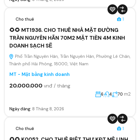
Cho thuê
1
🌻🌻 MT1936. CHO THUÊ NHÀ MẶT ĐƯỜNG
TRẦN NGUYÊN HÃN 70M2 MẶT TIỀN 4M KINH
DOANH SẠCH SẼ
Phố Trần Nguyên Hãn, Trần Nguyên Hãn, Phường Lê Chân,
Thành phố Hải Phòng, 18000, Việt Nam
MT - Mặt bằng kinh doanh
20.000.000
vnđ / tháng
m2
6
4
70
Ngày đăng:
8 Tháng 8, 2026
Cho thuê
1
🌻🌻 K0052. CHO THUÊ BIỆT THỰ KĐT MÊ LINH