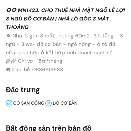
🌻🌻 MN1423. CHO THUÊ NHÀ MẶT NGÕ LÊ LỢI
3 NGỦ ĐỒ CƠ BẢN | NHÀ LÔ GÓC 3 MẶT
THOÁNG
🍀 Nhà lô góc 3 mặt thoáng 60m2- 3,5 tầng – 3
ngủ – 3 wc- đồ cơ bản – ngõ nông – ô tô đỗ
cửa -phù hợp ở kết hợp kinh doanh sach sẽ
🌾🌾 Chỉ với: 15tr/tháng
☎️ 𝐋iên hệ: 0886619688
Đặc trưng
CÓ SÂN CỔNG
ĐỒ CƠ BẢN
Bất động sản trên bản đồ