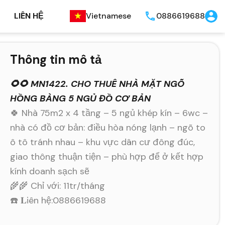
LIÊN HỆ
Vietnamese
0886619688
Thông tin mô tả
🌻🌻 MN1422. CHO THUÊ NHÀ MẶT NGÕ
HỒNG BÀNG 5 NGỦ ĐỒ CƠ BẢN
🍀 Nhà 75m2 x 4 tầng – 5 ngủ khép kín – 6wc –
nhà có đồ cơ bản: điều hòa nóng lạnh – ngõ to
ô tô tránh nhau – khu vực dân cư đông đúc,
giao thông thuận tiện – phù hợp để ở kết hợp
kính doanh sạch sẽ
🌾🌾 Chỉ với: 11tr/tháng
☎️ 𝐋iên hệ:0886619688