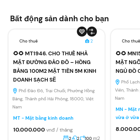
Bất động sản dành cho bạn
Cho thuê
2
Cho thu
🌻🌻 MT1946. CHO THUÊ NHÀ
🌻🌻 MN1
MẶT ĐƯỜNG ĐÀO ĐÔ – HỒNG
MẶT NGÕ
BÀNG 100M2 MẶT TIỀN 5M KINH
NGỦ ĐỒ 
DOANH SẠCH SẼ
Phố Lạch 
Viên, Thành
Phố Đào Đô, Trại Chuối, Phường Hồng
Nam
Bàng, Thành phố Hải Phòng, 18000, Việt
Nam
MN - Mặt n
vừa ở vừa
MT - Mặt bằng kinh doanh
8.000.0
10.000.000
vnđ / tháng
m2
2
2
100