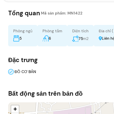
Tổng quan
|
Mã sản phẩm:
MN1422
Phòng ngủ
Phòng tắm
Diện tích
Địa chỉ 
5
6
m2
Liên h
75
Đặc trưng
ĐỒ CƠ BẢN
Bất động sản trên bản đồ
+