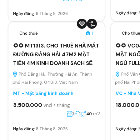
Ngày đăng:
Ngày đăng:
8 Tháng 8, 2026
Cho thuê
1
Cho thu
🌻🌻 MT1313. CHO THUÊ NHÀ MẶT
🌻🌻 VC0
ĐƯỜNG ĐẰNG HẢI 47M2 MẶT
MẶT NGÕ
TIỀN 4M KINH DOANH SACH SẼ
NGỦ FUL
Phố Đằng Hải, Phường Hải An, Thành
Phố Văn 
phố Hải Phòng, 04813, Việt Nam
phố Hải Phò
MT - Mặt bằng kinh doanh
VC - Nhà 
3.500.000
18.000.
vnđ / tháng
m2
1
1
40
Ngày đăng:
8 Tháng 8, 2026
Ngày đăng: