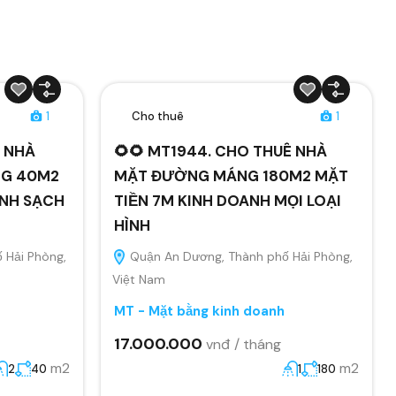
1
Cho thuê
1
Ê NHÀ
🌻🌻 MT1944. CHO THUÊ NHÀ
NG 40M2
MẶT ĐƯỜNG MÁNG 180M2 MẶT
ANH SẠCH
TIỀN 7M KINH DOANH MỌI LOẠI
HÌNH
 Hải Phòng,
Quận An Dương, Thành phố Hải Phòng,
Việt Nam
MT - Mặt bằng kinh doanh
17.000.000
vnđ / tháng
m2
m2
2
40
1
180