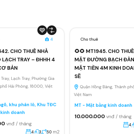
ê
4
Cho thuê
542. CHO THUÊ NHÀ
🌻🌻 MT1945. CHO THU
 LẠCH TRAY – ĐHHH 4
MẶT ĐƯỜNG BẠCH ĐẰ
CƠ BẢN
MẶT TIỀN 4M KINH DO
SẼ
Tray, Lạch Tray, Phường Gia
 phố Hải Phòng, 18000, Việt
Quận Hồng Bàng, Thành phố
Việt Nam
gõ, khu phân lô, Khu TĐC
MT - Mặt bằng kinh doanh
 kinh doanh
10.000.000
vnđ / tháng
00
vnđ / tháng
4
m2
4
3
50