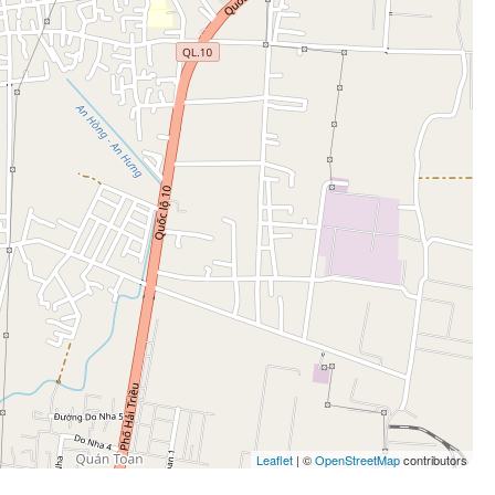
Leaflet
| ©
OpenStreetMap
contributors