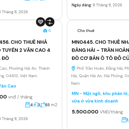
Ngày đăng:
8 Tháng 8, 2026
8 Tháng 8, 2026
ê
6
Cho thuê
456. CHO THUÊ NHÀ
MN0445. CHO THUÊ NH
 TUYẾN 2 VĂN CAO 4
ĐẰNG HẢI – TRẦN HOÀN
L ĐỒ
ĐỒ CƠ BẢN Ô TÔ ĐỖ C
Cao, Phường Hải An, Thành
Phố Trần Hoàn, Đằng Hải, 
ng, 04813, Việt Nam
Hải, Quận Hải An, Hải Phòng, 0
Nam
Văn Cao
MN - Mặt ngõ, khu phân lô
000
vnđ / tháng
vừa ở vừa kinh doanh
m2
4
3
65
5.500.000
VNĐ/tháng
8 Tháng 8, 2026
1